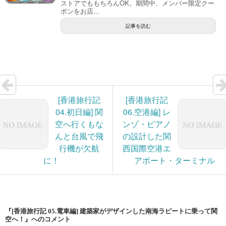
ストアでももちろんOK。期間中、メンバー限定クー
ポンをお店...
記事を読む
[香港旅行記
[香港旅行記
04.初日編] 関
06.空港編] レ
空へ行くもな
ンゾ・ピアノ
んと台風で飛
の設計した関
行機が欠航
西国際空港エ
に！
アポート・ターミナル
『[香港旅行記 05.電車編] 建築家がデザインした南海ラピートに乗って関
空へ！』へのコメント