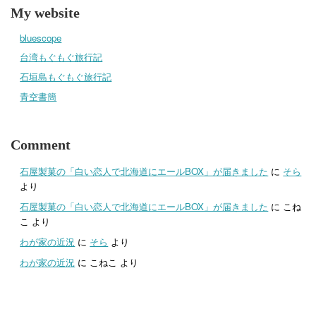
My website
bluescope
台湾もぐもぐ旅行記
石垣島もぐもぐ旅行記
青空書簡
Comment
石屋製菓の「白い恋人で北海道にエールBOX」が届きました
に
そら
より
石屋製菓の「白い恋人で北海道にエールBOX」が届きました
に
こね
こ
より
わが家の近況
に
そら
より
わが家の近況
に
こねこ
より