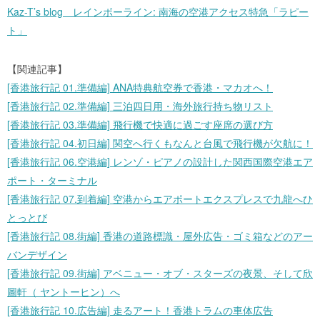
Kaz-T’s blog レインボーライン: 南海の空港アクセス特急「ラピー
ト」
【関連記事】
[香港旅行記 01.準備編] ANA特典航空券で香港・マカオへ！
[香港旅行記 02.準備編] 三泊四日用・海外旅行持ち物リスト
[香港旅行記 03.準備編] 飛行機で快適に過ごす座席の選び方
[香港旅行記 04.初日編] 関空へ行くもなんと台風で飛行機が欠航に！
[香港旅行記 06.空港編] レンゾ・ピアノの設計した関西国際空港エア
ポート・ターミナル
[香港旅行記 07.到着編] 空港からエアポートエクスプレスで九龍へひ
とっとび
[香港旅行記 08.街編] 香港の道路標識・屋外広告・ゴミ箱などのアー
バンデザイン
[香港旅行記 09.街編] アベニュー・オブ・スターズの夜景、そして欣
圖軒（ ヤントーヒン）へ
[香港旅行記 10.広告編] 走るアート！香港トラムの車体広告