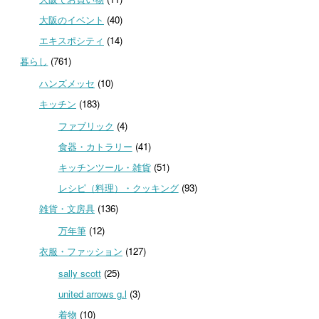
大阪のイベント
(40)
エキスポシティ
(14)
暮らし
(761)
ハンズメッセ
(10)
キッチン
(183)
ファブリック
(4)
食器・カトラリー
(41)
キッチンツール・雑貨
(51)
レシピ（料理）・クッキング
(93)
雑貨・文房具
(136)
万年筆
(12)
衣服・ファッション
(127)
sally scott
(25)
united arrows g.l
(3)
着物
(10)