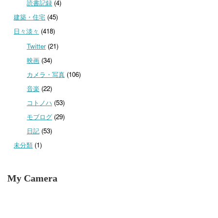
読書記録
(4)
建築・住宅
(45)
日々淡々
(418)
Twitter
(21)
映画
(34)
カメラ・写真
(106)
音楽
(22)
コトノハ
(53)
モブログ
(29)
日記
(53)
未分類
(1)
My Camera