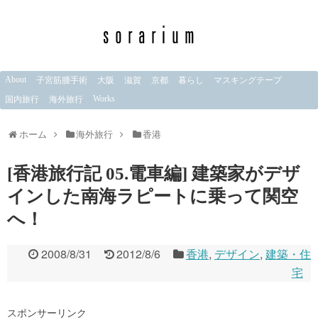
About
子宮筋腫手術
大阪
滋賀
京都
暮らし
マスキングテープ
Works
国内旅行
海外旅行
ホーム
海外旅行
香港
[香港旅行記 05.電車編] 建築家がデザ
インした南海ラピートに乗って関空
へ！
2008/8/31
2012/8/6
香港
,
デザイン
,
建築・住
宅
スポンサーリンク