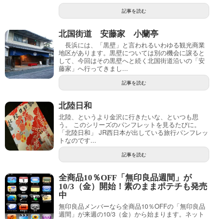
記事を読む
北国街道 安藤家 小蘭亭
長浜には、「黒壁」と言われるいわゆる観光商業
地区があります。黒壁については別の機会に譲ると
して、今回はその黒壁へと続く北国街道沿いの「安
藤家」へ行ってきまし...
記事を読む
北陸日和
北陸、というより金沢に行きたいな、といつも思
う。 このシリーズのパンフレットを見るたびに。
「北陸日和」 JR西日本が出している旅行パンフレッ
トなのです...
記事を読む
全商品10％OFF「無印良品週間」が
10/3（金）開始！素のままポテチも発売
中
無印良品メンバーなら全商品10％OFFの「無印良品
週間」が来週の10/3（金）から始まります。ネット