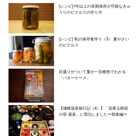
[レシピ]1年以上の長期保存が可能なきゅ
うりのピクルスの作り方
[レシピ] 私の保存食作り（3） 夏やさい
のピクルス
目盛りがついて量が一目瞭然でわかる
「バターケース」
【城崎温泉旅行記（4）】「花香る静寂
の宿 湯楽」に宿泊しました〜朝食編〜