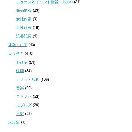
ニュース＆イベント情報 （book)
(21)
発売情報
(23)
女性作家
(9)
男性作家
(18)
読書記録
(4)
建築・住宅
(45)
日々淡々
(418)
Twitter
(21)
映画
(34)
カメラ・写真
(106)
音楽
(22)
コトノハ
(53)
モブログ
(29)
日記
(53)
未分類
(1)