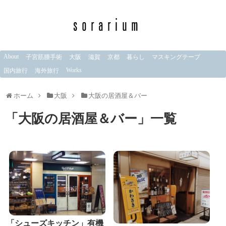
About
子宮筋腫手術
大阪
滋賀
京都
暮らし
マスキングテープ
Works
国内旅行
海外旅行
ホーム
大阪
大阪の居酒屋＆バー
「
大阪の居酒屋＆バー
」
一覧
「シューズキッチン」有機