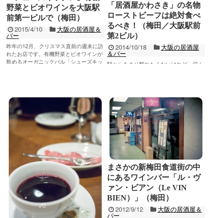
「居酒屋かわさき」の名物
野菜とビオワインを大阪駅
ローストビーフは絶対食べ
前第一ビルで（梅田）
るべき！（梅田／大阪駅前
2015/4/10
大阪の居酒屋＆
バー
第2ビル）
昨年の12月、クリスマス直前の週末に訪
2014/10/18
大阪の居酒屋
＆バー
れたお店です。有機野菜とビオワインが
飲めるオーガニックバル「シューズキッ
駅からあまり離れたくないけれど、混ん
チン」。大阪駅前第一ビルの地下一階に
でる店で待つのは嫌だな、という時に頼
記事を読む
ひっ...
りになるのはやはり駅前ビルですね。こ
の日は友達のA氏と飲むために、第2ビル
記事を読む
へ。前回...
まさかの新梅田食道街の中
にあるワインバー「ル・ヴ
ァン・ビアン（Le VIN
BIEN）」（梅田）
2012/9/12
大阪の居酒屋＆
バー