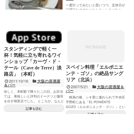
一度行ってみたいと思いつつ、定休日が
日曜日なのでなかなかチャンスがなかっ
たのですが、先週の土曜日にようやく行
ワインショップ併設のカフ
く機会に恵まれて訪れてみました。 会社
記事を読む
ェ＆バー「エノテカ・ミ
帰りのおじ...
レ」（グランフロント大
阪）
2014/2/1
大阪の居酒屋＆バ
ー
スタンディングで軽く一
グランフロントのうめきたセラーをぶら
杯！気軽に立ち寄れるワイ
ぶらしていた時に、ふとワインショップ
ンショップ「カーヴ・ド・
「エノテカ」のカフェ＆バーのメニュー
スペイン料理「エルポニエ
に「ホットワイン」の文字を発見。もう
テール（Cave de Terre）淡
記事を読む
私ホットワイン...
ンテ・ゴソ」の絶品サング
路店」（本町）
リア（北浜）
2011/10/16
大阪の居酒屋
＆バー
2007/5/21
大阪の居酒屋＆
バー
珍しく、本町駅で降りたこの日。お目当
ては、美味しいと評判のドーナツと珈琲
映画の後、シキ君に連れられて中央区
を出す喫茶店でした。 ところが、なんと
平野町にある「EL PONIENTE
その日はお休み。その場で調べたところ
GOZO（エルポニエンテ・ゴソ）」とい
記事を読む
によると、...
うスペイン料理の店へ行く。地下鉄「北
記事を読む
浜駅」から...