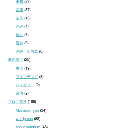
香川
(27)
兵庫
(37)
奈良
(13)
沖縄
(4)
福井
(6)
愛知
(6)
沖縄・石垣島
(6)
海外旅行
(25)
香港
(19)
フィンランド
(3)
ハンガリー
(2)
台湾
(2)
ブログ運営
(166)
Movable Type
(34)
wordpress
(68)
about sorarium
(43)