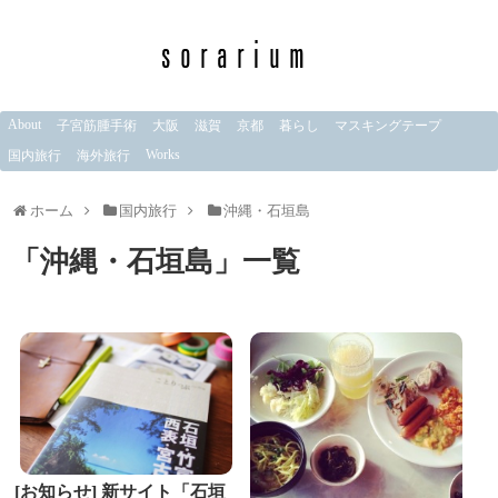
About
子宮筋腫手術
大阪
滋賀
京都
暮らし
マスキングテープ
Works
国内旅行
海外旅行
ホーム
国内旅行
沖縄・石垣島
「
沖縄・石垣島
」
一覧
[お知らせ] 新サイト「石垣