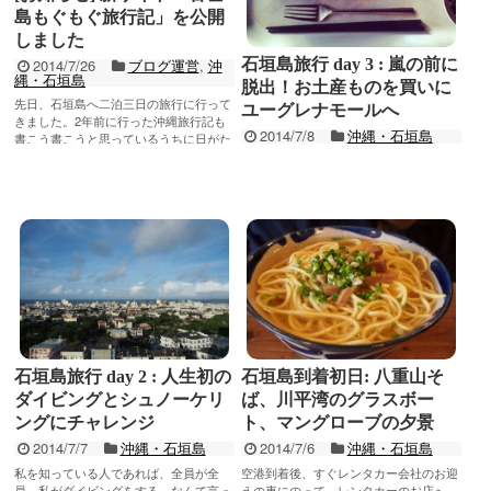
島もぐもぐ旅行記」を公開
しました
石垣島旅行 day 3 : 嵐の前に
2014/7/26
ブログ運営
,
沖
縄・石垣島
脱出！お土産ものを買いに
先日、石垣島へ二泊三日の旅行に行って
ユーグレナモールへ
きました。2年前に行った沖縄旅行記も
2014/7/8
沖縄・石垣島
書こう書こうと思っているうちに日がた
ってしまい、記憶も薄れてきて、結局書
最終日もホテルのバイキング朝食。アー
記事を読む
けず仕舞い...
サーの入ったスクランブルエッグとか、
もずく酢とか、うこんのそばとか。 10
年に一度という大型の非常に強い勢力の
記事を読む
台風が...
石垣島旅行 day 2 : 人生初の
石垣島到着初日: 八重山そ
ダイビングとシュノーケリ
ば、川平湾のグラスボー
ングにチャレンジ
ト、マングローブの夕景
2014/7/7
沖縄・石垣島
2014/7/6
沖縄・石垣島
私を知っている人であれば、全員が全
空港到着後、すぐレンタカー会社のお迎
員、私がダイビングをする、なんて言っ
えの車にのって、レンタカーのお店へ。