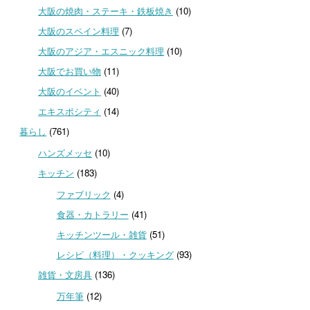
大阪の焼肉・ステーキ・鉄板焼き
(10)
大阪のスペイン料理
(7)
大阪のアジア・エスニック料理
(10)
大阪でお買い物
(11)
大阪のイベント
(40)
エキスポシティ
(14)
暮らし
(761)
ハンズメッセ
(10)
キッチン
(183)
ファブリック
(4)
食器・カトラリー
(41)
キッチンツール・雑貨
(51)
レシピ（料理）・クッキング
(93)
雑貨・文房具
(136)
万年筆
(12)