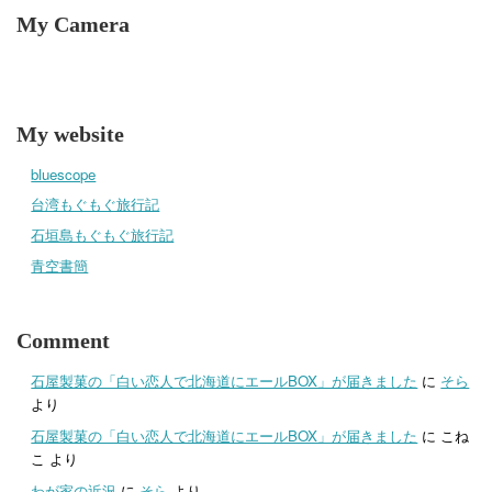
My Camera
My website
bluescope
台湾もぐもぐ旅行記
石垣島もぐもぐ旅行記
青空書簡
Comment
石屋製菓の「白い恋人で北海道にエールBOX」が届きました
に
そら
より
石屋製菓の「白い恋人で北海道にエールBOX」が届きました
に
こね
こ
より
わが家の近況
に
そら
より