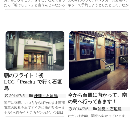
たら「嘘でしょ？」と言うんじゃなかろ
ネットで予約しようとしたところ、なか
うか。その認識は全く正しい。私もまさ
なか都合のいい返却ができないところが
記事を読む
記事を読む
か自分がダイビン...
多かったり、予...
朝のフライト！初
LCC「Peach」で行く石垣
島
今から台風に向かって、南
2014/7/5
沖縄・石垣島
の島へ行ってきます！
関空に到着。いつもならばそのまま南海
電車の改札を出てすぐ左に曲がりターミ
2014/7/5
沖縄・石垣島
ナル1へ向かうところだけれど、今日は
ただいま5:00、関空へ向かっています。
初LCCのピーチに乗るため逆方向のター
記事を読む
なぜこんな朝早い時間帯のチケットなの
ミナル2へ。...
か、横の人を小一時間問い詰めたい。眠
い。昨夜寝たのは0時前。眠れたのは3時
記事を読む
間ぐ...