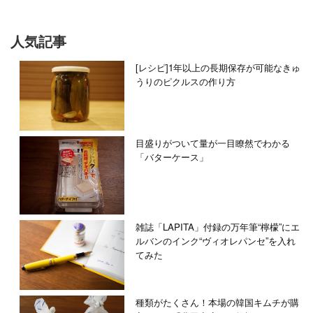
人気記事
[レシピ]1年以上の長期保存が可能なきゅ
うりのピクルスの作り方
目盛りがついて量が一目瞭然でわかる
「バターケース」
雑誌「LAPITA」付録の万年筆“檸檬”にエ
ルバンのインク“ヴィオレパンセ”を入れ
てみた
種類がたくさん！本場の韓国キムチが購