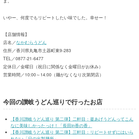
ま。
いやー、何度でもリピートしたい味でした。幸せー！
【店舗情報】
店名／
なかむらうどん
住所／香川県丸亀市土器町東9-283
TEL／0877-21-6477
定休日／金曜日（祝日に関係なく金曜日がお休み）
営業時間／10:00～14:00（麺がなくなり次第閉店）
今回の讃岐うどん巡りで行ったお店
【香川讃岐うどん巡り 第二弾】二軒目：釜あげうどんってこん
なに美味しかったっけ！「長田in香の香」
【香川讃岐うどん巡り 第二弾】三軒目：リピートせずにはいら
れない「日の出製麺所」