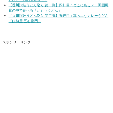
【香川讃岐うどん巡り 第二弾】四軒目：どこにある？！田園風
景の中で食べる「がもううどん」
【香川讃岐うどん巡り 第二弾】五軒目：真っ黒なカレーうどん
「饂飩屋 五右衛門」
スポンサーリンク