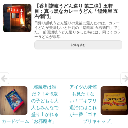
【香川讃岐うどん巡り 第二弾】五軒
目：真っ黒なカレーうどん「饂飩屋 五
右衛門」
日帰り讃岐うどん巡りの最後に選んだのは、カレー
うどんが美味しいと評判の「饂飩屋 五右衛門」でし
た。 前回讃岐うどん巡りをした時には、同じくカレ
ーうどんが非常...
記事を読む
邪魔者は誰
アイツの死骸
だ？！4~6歳
も見たくな
の子どもも大
い！ゴキブリ
人もみんなで
退治にはこれ
盛り上がれる
が一番「ゴキ
カードゲーム「お邪魔者」
ブリキャップ」