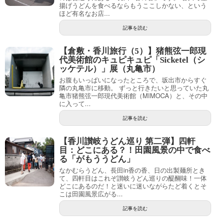
揚げうどんを食べるならもうここしかない、という
ほど有名なお店...
記事を読む
【倉敷・香川旅行（5）】猪熊弦一郎現
代美術館のキュピキュピ「Sicketel（シ
ッケテル）」展（丸亀市）
お腹もいっぱいになったところで、坂出市からすぐ
隣の丸亀市に移動。 ずっと行きたいと思っていた丸
亀市猪熊弦一郎現代美術館（MIMOCA）と、その中
に入って...
記事を読む
【香川讃岐うどん巡り 第二弾】四軒
目：どこにある？！田園風景の中で食べ
る「がもううどん」
なかむらうどん、長田in香の香、日の出製麺所とき
て、四軒目はこれぞ讃岐うどん巡りの醍醐味！一体
どこにあるのだ！と迷いに迷いながらたど着くとそ
こは田園風景広がる...
記事を読む