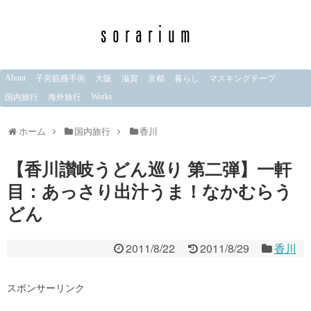
About
子宮筋腫手術
大阪
滋賀
京都
暮らし
マスキングテープ
Works
国内旅行
海外旅行
ホーム
国内旅行
香川
【香川讃岐うどん巡り 第二弾】一軒
目：あっさり出汁うま！なかむらう
どん
2011/8/22
2011/8/29
香川
スポンサーリンク