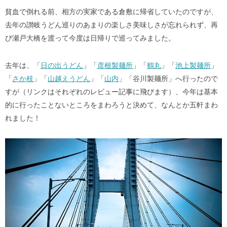
貧血で倒れる前、相方の実家である倉敷に帰省していたのですが、
去年の讃岐うどん巡りのあまりの楽しさ美味しさが忘れられず、再
び瀬戸大橋を渡って今度は日帰りで巡ってみました。
去年は、「
日の出うどん
」「
彦根製麺所
」「
鶴丸
」「
池上製麺所
」
「
さか枝
」「
山越えうどん
」「
山内
」「谷川製麺所」へ行ったので
すが（リンクはそれぞれのレビュー記事に飛びます）、今年は基本
的に行ったことないところをまわろうと決めて、なんとか五軒まわ
れました！