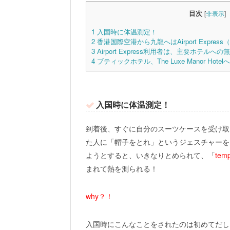
目次
[
非表示
]
1
入国時に体温測定！
2
香港国際空港から九龍へはAirport Expres
3
Airport Express利用者は、主要ホテ
4
ブティックホテル、The Luxe Manor Hotelへ
入国時に体温測定！
到着後、すぐに自分のスーツケースを受け取
た人に「帽子をとれ」というジェスチャーを
ようとすると、いきなりとめられて、「
temp
まれて熱を測られる！
why？！
入国時にこんなことをされたのは初めてだし