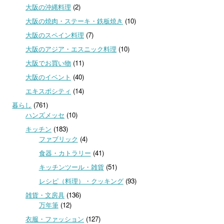
大阪の沖縄料理
(2)
大阪の焼肉・ステーキ・鉄板焼き
(10)
大阪のスペイン料理
(7)
大阪のアジア・エスニック料理
(10)
大阪でお買い物
(11)
大阪のイベント
(40)
エキスポシティ
(14)
暮らし
(761)
ハンズメッセ
(10)
キッチン
(183)
ファブリック
(4)
食器・カトラリー
(41)
キッチンツール・雑貨
(51)
レシピ（料理）・クッキング
(93)
雑貨・文房具
(136)
万年筆
(12)
衣服・ファッション
(127)