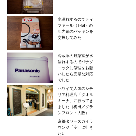
水漏れするのでティ
ファール（T-fal）の
圧力鍋のパッキンを
交換してみた
冷蔵庫の野菜室が水
漏れするのでパナソ
ニックに修理をお願
いしたら完璧な対応
でした
ハワイで人気のシチ
リア料理店「タオル
ミーナ」に行ってき
ました（梅田／グラ
ンフロント大阪）
京都タワースカイラ
ウンジ「空」に行き
たい