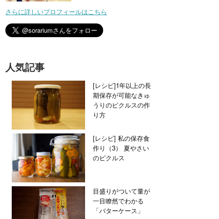
さらに詳しいプロフィールはこちら
人気記事
[レシピ]1年以上の長
期保存が可能なきゅ
うりのピクルスの作
り方
[レシピ] 私の保存食
作り（3） 夏やさい
のピクルス
目盛りがついて量が
一目瞭然でわかる
「バターケース」