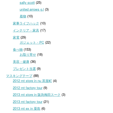
sally scott
(25)
united arrows g.l
(3)
着物
(10)
家事ライフハック
(10)
インテリア・家具
(17)
家電
(29)
ガジェット・PC
(22)
食べ物
(153)
お取り寄せ
(18)
美容・健康
(36)
プレゼント当選
(9)
マスキングテープ
(88)
2012 mt store in nu 茶屋町
(4)
2012 mt factory tour
(9)
2013 mt store in 阪急梅田スーク
(3)
2013 mt factory tour
(21)
2013 mt ex in 粟島
(6)