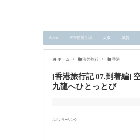
About
子宮筋腫手術
大阪
滋賀
ホーム
海外旅行
香港
[香港旅行記 07.到着
九龍へひとっとび
スポンサーリンク