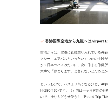
香港国際空港から九龍へはAirport E
空港からは、空港に直接乗り入れているAirpo
クシー、エアバスといったいくつかの手段が
か？日本のバスみたいに、次に停まる停留所
大声で「停まります」と言わないとだめとか
というわけで、バスより高くなるけど、Airpo
HK$90(160)です。（）内は一ヶ月有
ので、帰りもどうせ使うし「Round Trip 