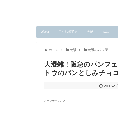
About
子宮筋腫手術
大阪
滋賀
ホーム
大阪
大阪のパン屋
大混雑！阪急のパンフェ
トウのパンとしみチョ
2015/9
スポンサーリンク