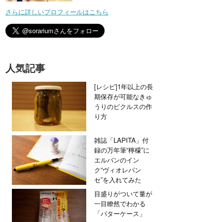
さらに詳しいプロフィールはこちら
人気記事
[レシピ]1年以上の長
期保存が可能なきゅ
うりのピクルスの作
り方
雑誌「LAPITA」付
録の万年筆“檸檬”に
エルバンのイン
ク“ヴィオレパン
セ”を入れてみた
目盛りがついて量が
一目瞭然でわかる
「バターケース」