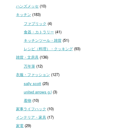
ハンズメッセ
(10)
キッチン
(183)
ファブリック
(4)
食器・カトラリー
(41)
キッチンツール・雑貨
(51)
レシピ（料理）・クッキング
(93)
雑貨・文房具
(136)
万年筆
(12)
衣服・ファッション
(127)
sally scott
(25)
united arrows g.l
(3)
着物
(10)
家事ライフハック
(10)
インテリア・家具
(17)
家電
(29)