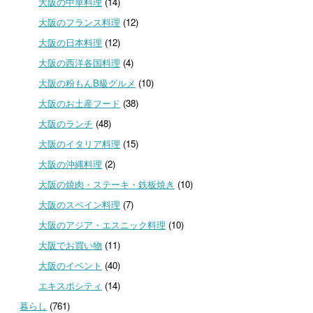
大阪の中華料理
(14)
大阪のフランス料理
(12)
大阪の日本料理
(12)
大阪の西洋各国料理
(4)
大阪の粉もんB級グルメ
(10)
大阪のお土産フード
(38)
大阪のランチ
(48)
大阪のイタリア料理
(15)
大阪の沖縄料理
(2)
大阪の焼肉・ステーキ・鉄板焼き
(10)
大阪のスペイン料理
(7)
大阪のアジア・エスニック料理
(10)
大阪でお買い物
(11)
大阪のイベント
(40)
エキスポシティ
(14)
暮らし
(761)