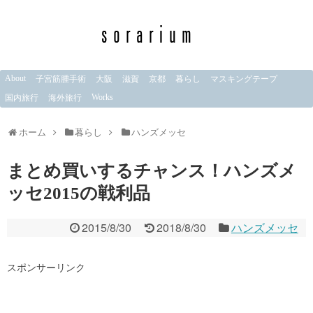
About
子宮筋腫手術
大阪
滋賀
京都
暮らし
マスキングテープ
Works
国内旅行
海外旅行
ホーム
暮らし
ハンズメッセ
まとめ買いするチャンス！ハンズメ
ッセ2015の戦利品
2015/8/30
2018/8/30
ハンズメッセ
スポンサーリンク