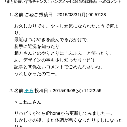
『まとめ買いするチャンス！ハンズメッセ2015の戦利品』へのコメント
名前:
こねこ
投稿日：2015/08/31(月) 00:57:28
お久しぶりです。少～し元気になられたようで何よ
り。
最近はつぶやきを読んでるおかげで、
勝手に近況を知ったり
相方さんとのやりとりに「ふふふ」と笑ったり。
あ、デザインの事も少し知ったり‥(^^)
記事と関係ないコメントでごめんなさいね。
うれしかったのでー。
名前:
そら
投稿日：2015/09/08(火) 11:22:59
＞こねこさん
リハビリがてらiPhoneから更新してみましたー。
しかしその後、また体調が悪くなったりましになった
りと