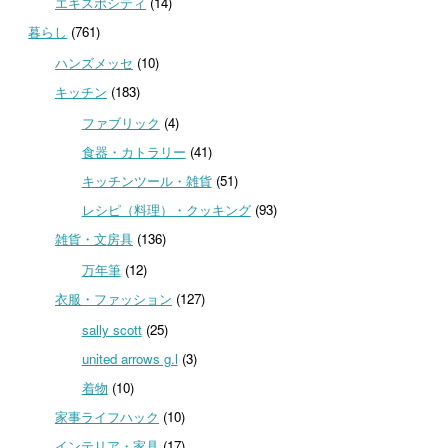
エキスポシティ
(14)
暮らし
(761)
ハンズメッセ
(10)
キッチン
(183)
ファブリック
(4)
食器・カトラリー
(41)
キッチンツール・雑貨
(51)
レシピ（料理）・クッキング
(93)
雑貨・文房具
(136)
万年筆
(12)
衣服・ファッション
(127)
sally scott
(25)
united arrows g.l
(3)
着物
(10)
家事ライフハック
(10)
インテリア・家具
(17)