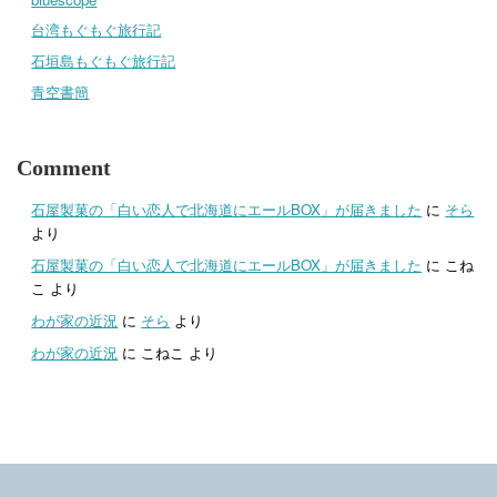
台湾もぐもぐ旅行記
石垣島もぐもぐ旅行記
青空書簡
Comment
石屋製菓の「白い恋人で北海道にエールBOX」が届きました
に
そら
より
石屋製菓の「白い恋人で北海道にエールBOX」が届きました
に
こね
こ
より
わが家の近況
に
そら
より
わが家の近況
に
こねこ
より