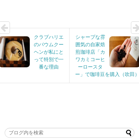
クラブハリエ
シャープな雰
のバウムクー
囲気の自家焙
ヘンが私にと
煎珈琲店「カ
って特別で一
ワカミコーヒ
番な理由
ーロースタ
ー」で珈琲豆を購入（吹田