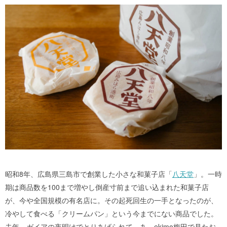
昭和8年、広島県三島市で創業した小さな和菓子店「
八天堂
」。一時
期は商品数を100まで増やし倒産寸前まで追い込まれた和菓子店
が、今や全国規模の有名店に。その起死回生の一手となったのが、
冷やして食べる「クリームパン」という今までにない商品でした。
去年、ガイアの夜明けでとりあげられて、あ、ekimo梅田で見たお