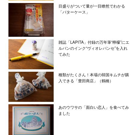
目盛りがついて量が一目瞭然でわかる
「バターケース」
雑誌「LAPITA」付録の万年筆“檸檬”にエ
ルバンのインク“ヴィオレパンセ”を入れ
てみた
種類がたくさん！本場の韓国キムチが購
入できる「豊田商店」（鶴橋）
あのウワサの「面白い恋人」を食べてみ
ました