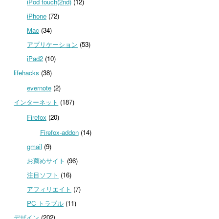
iPod touch(2nd)
(12)
iPhone
(72)
Mac
(34)
アプリケーション
(53)
iPad2
(10)
lifehacks
(38)
evernote
(2)
インターネット
(187)
Firefox
(20)
Firefox-addon
(14)
gmail
(9)
お薦めサイト
(96)
注目ソフト
(16)
アフィリエイト
(7)
PC トラブル
(11)
デザイン
(202)