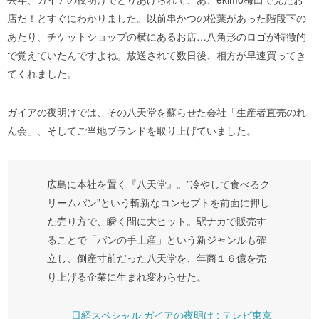
店だ！とすぐにわかりました。以前串かつの松葉があった階段下の
あたり、チケットショップの横にあるお店…八角形のロゴが特徴的
で覚えていたんですよね。放送されて数日後、相方が早速買ってき
てくれました。
ガイアの夜明けでは、その八天堂を蘇らせた会社「生産者直売のれ
ん会」、そしてご当地ブランドを取り上げていました。
広島に本社を置く『八天堂』。”冷やして食べるク
リームパン”という斬新なコンセプトを前面に押し
た売り方で、瞬く間に大ヒット。駅ナカで販売す
ることで「パンの手土産」という新ジャンルも確
立し、倒産寸前だった八天堂を、年商１６億を売
り上げる企業に生まれ変わらせた。
日経スペシャル ガイアの夜明け : テレビ東京