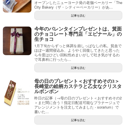
オープンしたニューヨーク発の老舗ベーカリー「The
City Bakery（ザ・シティーベーカリー）があ...
記事を読む
今年のバレンタインプレゼントは、箕面
のチョコレート専門店「エピナール」の
生チョコ
1月下旬からずっと体調を崩しっぱなしの私。貧血で
ほぼ一週間寝込み、ようやく回復してきたと思った
ら今度はひどい回転性めまいがして吐き気がするわ
で耳鼻科に行ったら...
記事を読む
母の日のプレゼント＜おすすめその3＞
長崎堂の絵柄カステラと乙女なクリスタ
ルボンボン
昨日の記事（→母の日のプレゼント＜おすすめその2
＞まだ間に合う！指定日配送可能なプラナージュで
アレンジメントを注文してみました - sorarium）で
書いた...
記事を読む