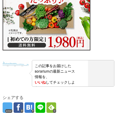
この記事をお届けした
sorariumの最新ニュース
情報を、
いいね
してチェックしよ
う！
シェアする
error
0