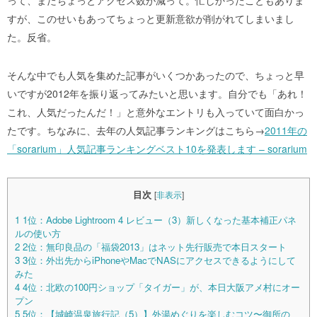
すが、このせいもあってちょっと更新意欲が削がれてしまいまし
た。反省。
そんな中でも人気を集めた記事がいくつかあったので、ちょっと早
いですが2012年を振り返ってみたいと思います。自分でも「あれ！
これ、人気だったんだ！」と意外なエントリも入っていて面白かっ
たです。
ちなみに、去年の人気記事ランキングはこちら→
2011年の
「sorarium」人気記事ランキングベスト10を発表します – sorarium
目次
[
非表示
]
1
1位：Adobe Lightroom 4 レビュー（3）新しくなった基本補正パネ
ルの使い方
2
2位：無印良品の「福袋2013」はネット先行販売で本日スタート
3
3位：外出先からiPhoneやMacでNASにアクセスできるようにして
みた
4
4位：北欧の100円ショップ「タイガー」が、本日大阪アメ村にオー
プン
5
5位：【城崎温泉旅行記（5）】外湯めぐりを楽しむコツ〜御所の