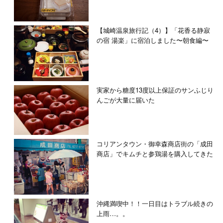
【城崎温泉旅行記（4）】「花香る静寂
の宿 湯楽」に宿泊しました〜朝食編〜
実家から糖度13度以上保証のサンふじり
んごが大量に届いた
コリアンタウン・御幸森商店街の「成田
商店」でキムチと参鶏湯を購入してきた
沖縄満喫中！！一日目はトラブル続きの
上雨…。。