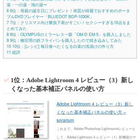
湯・一の湯・鴻の湯〜
6
6位：母親の誕生日にプレゼント！画質が綺麗でおすすめのポータ
ブルDVDプレイヤー「BLUEDOT BDP-1030K」
7
7位：クリスマス向け勝負下着がすごい！セクシーすぎる10点をま
とめてみた
8
8位：OLYMPUSのミラーレス一眼「OM-D EM-5」を購入しました
9
9位：柳宗理の鉄フライパンを購入したので焼き込みしてみた
10
10位：[レシピ] 毎日食べたくなる白菜の浅漬けの作り方
11
総評
1位：Adobe Lightroom 4 レビュー（3）新し
くなった基本補正パネルの使い方
Adobe Lightroom 4 レビュー（3）新し
くなった基本補正パネルの使い方 –
sorarium
これまで、Adobe Photoshop Lightroom4レビューと
して、Adobe Lightroom 4 レビュー（1）新機能のマ