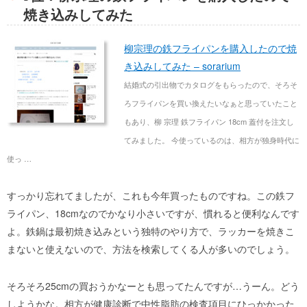
焼き込みしてみた
柳宗理の鉄フライパンを購入したので焼
き込みしてみた – sorarium
結婚式の引出物でカタログをもらったので、そろそ
ろフライパンを買い換えたいなぁと思っていたこと
もあり、柳 宗理 鉄フライパン 18cm 蓋付を注文し
てみました。 今使っているのは、相方が独身時代に
使っ …
すっかり忘れてましたが、これも今年買ったものですね。この鉄フ
ライパン、18cmなのでかなり小さいですが、慣れると便利なんです
よ。鉄鍋は最初焼き込みという独特のやり方で、ラッカーを焼きこ
まないと使えないので、方法を検索してくる人が多いのでしょう。
そろそろ25cmの買おうかなーとも思ってたんですが…うーん。どう
しようかな。相方が健康診断で中性脂肪の検査項目にひっかかった