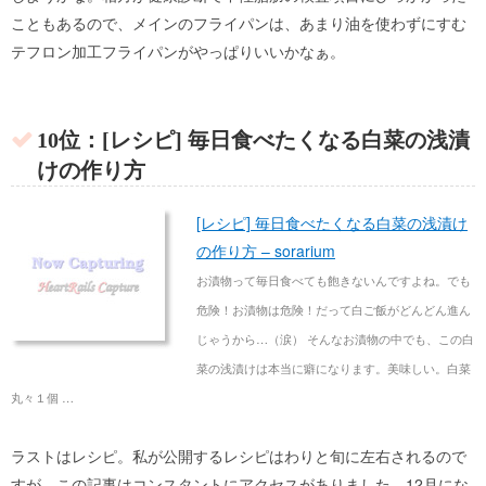
こともあるので、メインのフライパンは、あまり油を使わずにすむ
テフロン加工フライパンがやっぱりいいかなぁ。
10位：[レシピ] 毎日食べたくなる白菜の浅漬
けの作り方
[レシピ] 毎日食べたくなる白菜の浅漬け
の作り方 – sorarium
お漬物って毎日食べても飽きないんですよね。でも
危険！お漬物は危険！だって白ご飯がどんどん進ん
じゃうから…（涙） そんなお漬物の中でも、この白
菜の浅漬けは本当に癖になります。美味しい。白菜
丸々１個 …
ラストはレシピ。私が公開するレシピはわりと旬に左右されるので
すが、この記事はコンスタントにアクセスがありました。12月にな