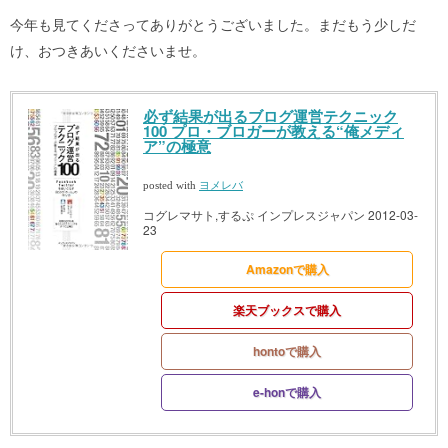
今年も見てくださってありがとうございました。まだもう少しだ
け、おつきあいくださいませ。
必ず結果が出るブログ運営テクニック
100 プロ・ブロガーが教える“俺メディ
ア”の極意
posted with
ヨメレバ
コグレマサト,するぷ インプレスジャパン 2012-03-
23
Amazonで購入
楽天ブックスで購入
hontoで購入
e-honで購入