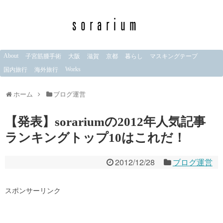
About
子宮筋腫手術
大阪
滋賀
京都
暮らし
マスキングテープ
Works
国内旅行
海外旅行
ホーム
ブログ運営
【発表】sorariumの2012年人気記事
ランキングトップ10はこれだ！
2012/12/28
ブログ運営
スポンサーリンク