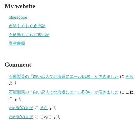
My website
bluescope
台湾もぐもぐ旅行記
石垣島もぐもぐ旅行記
青空書簡
Comment
石屋製菓の「白い恋人で北海道にエールBOX」が届きました
に
そら
より
石屋製菓の「白い恋人で北海道にエールBOX」が届きました
に
こね
こ
より
わが家の近況
に
そら
より
わが家の近況
に
こねこ
より