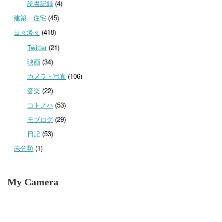
読書記録
(4)
建築・住宅
(45)
日々淡々
(418)
Twitter
(21)
映画
(34)
カメラ・写真
(106)
音楽
(22)
コトノハ
(53)
モブログ
(29)
日記
(53)
未分類
(1)
My Camera