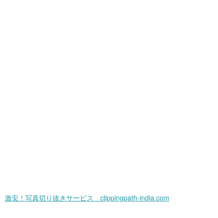
激安！写真切り抜きサービス clippingpath-india.com