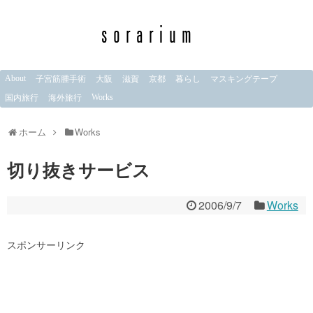
About
子宮筋腫手術
大阪
滋賀
京都
暮らし
マスキングテープ
Works
国内旅行
海外旅行
ホーム
Works
切り抜きサービス
2006/9/7
Works
スポンサーリンク