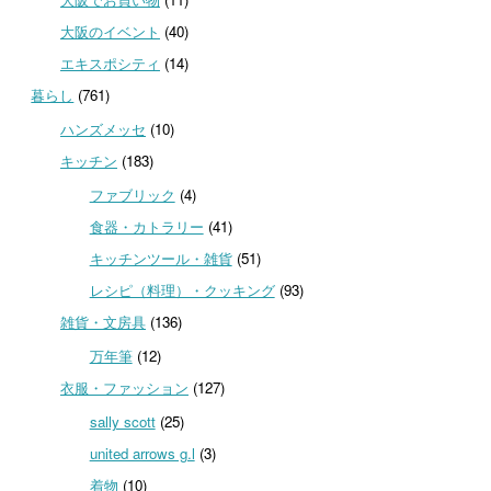
大阪のイベント
(40)
エキスポシティ
(14)
暮らし
(761)
ハンズメッセ
(10)
キッチン
(183)
ファブリック
(4)
食器・カトラリー
(41)
キッチンツール・雑貨
(51)
レシピ（料理）・クッキング
(93)
雑貨・文房具
(136)
万年筆
(12)
衣服・ファッション
(127)
sally scott
(25)
united arrows g.l
(3)
着物
(10)