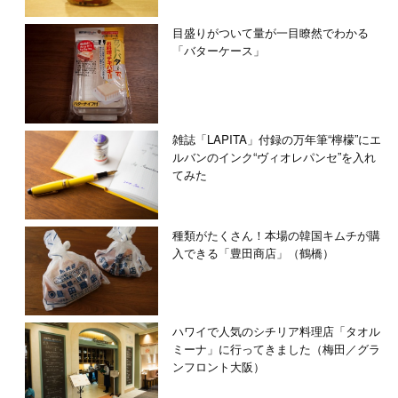
目盛りがついて量が一目瞭然でわかる
「バターケース」
雑誌「LAPITA」付録の万年筆“檸檬”にエ
ルバンのインク“ヴィオレパンセ”を入れ
てみた
種類がたくさん！本場の韓国キムチが購
入できる「豊田商店」（鶴橋）
ハワイで人気のシチリア料理店「タオル
ミーナ」に行ってきました（梅田／グラ
ンフロント大阪）