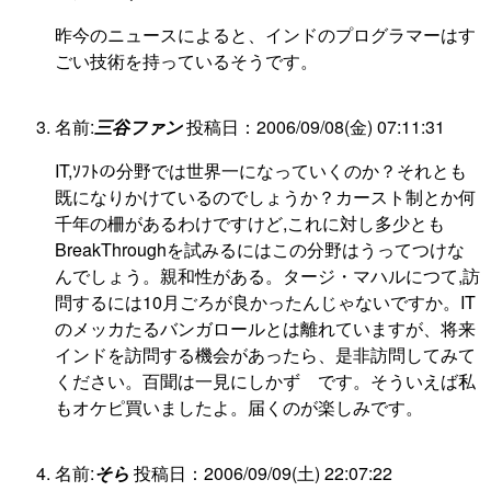
昨今のニュースによると、インドのプログラマーはす
ごい技術を持っているそうです。
名前:
三谷ファン
投稿日：2006/09/08(金) 07:11:31
IT,ｿﾌﾄの分野では世界一になっていくのか？それとも
既になりかけているのでしょうか？カースト制とか何
千年の柵があるわけですけど,これに対し多少とも
BreakThroughを試みるにはこの分野はうってつけな
んでしょう。親和性がある。タージ・マハルにつて,訪
問するには10月ごろが良かったんじゃないですか。IT
のメッカたるバンガロールとは離れていますが、将来
インドを訪問する機会があったら、是非訪問してみて
ください。百聞は一見にしかず です。そういえば私
もオケピ買いましたよ。届くのが楽しみです。
名前:
そら
投稿日：2006/09/09(土) 22:07:22