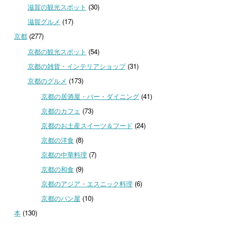
滋賀の観光スポット
(30)
滋賀グルメ
(17)
京都
(277)
京都の観光スポット
(54)
京都の雑貨・インテリアショップ
(31)
京都のグルメ
(173)
京都の居酒屋・バー・ダイニング
(41)
京都のカフェ
(73)
京都のお土産スイーツ＆フード
(24)
京都の洋食
(8)
京都の中華料理
(7)
京都の和食
(9)
京都のアジア・エスニック料理
(6)
京都のパン屋
(10)
本
(130)