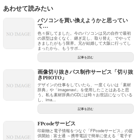
あわせて読みたい
パソコンを買い換えようかと思ってい
て…
色々探してました。今のパソコンは兄の自作で最初
の原型は全くなく、継ぎ足し、取り替え、でやって
きましたがもう限界。兄が結婚して大阪に行ってし
まったから、もうサポ...
記事を読む
画像切り抜きパス制作サービス「切り抜
きPHOTO」
デザインの仕事をしていたら、一度くらいは「素材
辞典」や「imagenavi」を使用したことはあると思
う。私も素材辞典のCDには時々お世話になっている
し、ima...
記事を読む
FPcodeサービス
印刷物と電子情報をつなぐ「FPcodeサービス」の提
供開始 : 富士通 ～携帯電話で簡単に使える「電子す