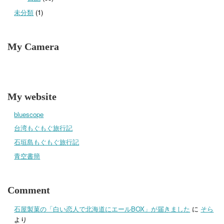
未分類
(1)
My Camera
My website
bluescope
台湾もぐもぐ旅行記
石垣島もぐもぐ旅行記
青空書簡
Comment
石屋製菓の「白い恋人で北海道にエールBOX」が届きました
に
そら
より