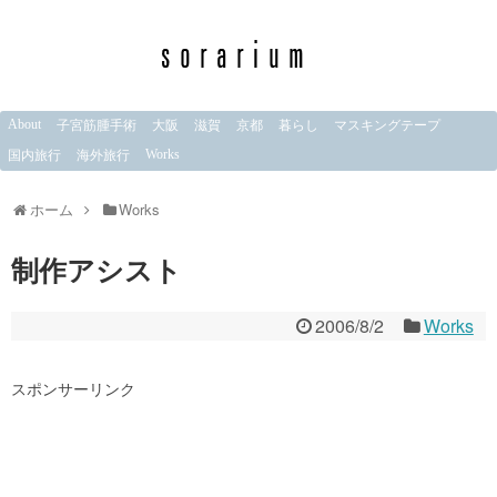
About
子宮筋腫手術
大阪
滋賀
京都
暮らし
マスキングテープ
Works
国内旅行
海外旅行
ホーム
Works
制作アシスト
2006/8/2
Works
スポンサーリンク