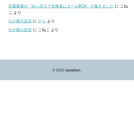
石屋製菓の「白い恋人で北海道にエールBOX」が届きました
に
こね
こ
より
わが家の近況
に
そら
より
わが家の近況
に
こねこ
より
© 2000
sorarium
.