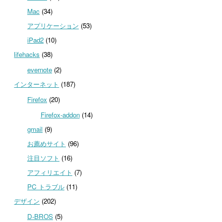
Mac
(34)
アプリケーション
(53)
iPad2
(10)
lifehacks
(38)
evernote
(2)
インターネット
(187)
Firefox
(20)
Firefox-addon
(14)
gmail
(9)
お薦めサイト
(96)
注目ソフト
(16)
アフィリエイト
(7)
PC トラブル
(11)
デザイン
(202)
D-BROS
(5)