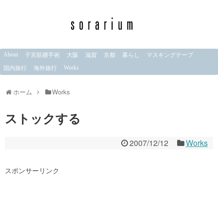
About
子宮筋腫手術
大阪
滋賀
京都
暮らし
マスキングテープ
Works
国内旅行
海外旅行
ホーム
Works
ストックする
2007/12/12
Works
スポンサーリンク