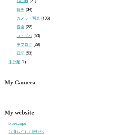
Twitter
(21)
映画
(34)
カメラ・写真
(106)
音楽
(22)
コトノハ
(53)
モブログ
(29)
日記
(53)
未分類
(1)
My Camera
My website
bluescope
台湾もぐもぐ旅行記