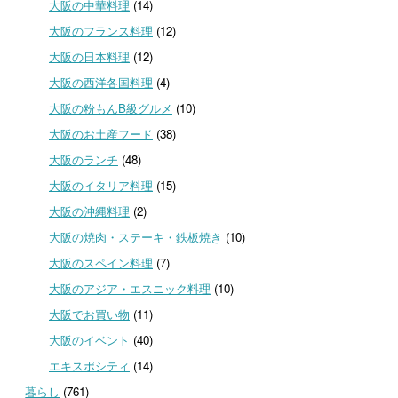
大阪の中華料理
(14)
大阪のフランス料理
(12)
大阪の日本料理
(12)
大阪の西洋各国料理
(4)
大阪の粉もんB級グルメ
(10)
大阪のお土産フード
(38)
大阪のランチ
(48)
大阪のイタリア料理
(15)
大阪の沖縄料理
(2)
大阪の焼肉・ステーキ・鉄板焼き
(10)
大阪のスペイン料理
(7)
大阪のアジア・エスニック料理
(10)
大阪でお買い物
(11)
大阪のイベント
(40)
エキスポシティ
(14)
暮らし
(761)