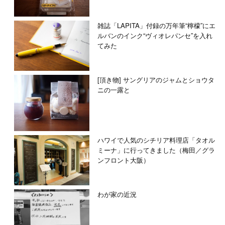
雑誌「LAPITA」付録の万年筆“檸檬”にエ
ルバンのインク“ヴィオレパンセ”を入れ
てみた
[頂き物] サングリアのジャムとショウタ
ニの一露と
ハワイで人気のシチリア料理店「タオル
ミーナ」に行ってきました（梅田／グラ
ンフロント大阪）
わが家の近況