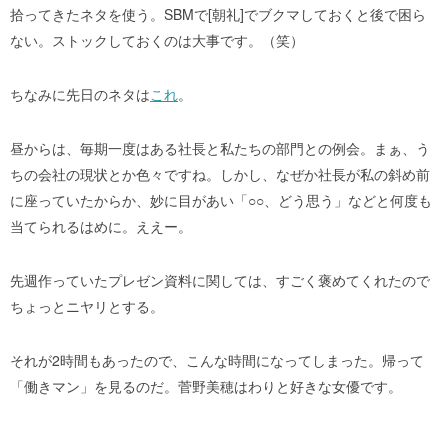
拾ってきたネタを使う。SBMで[朝礼]でブクマしておくと後で困ら
ない。ストックしておくのは大事です。（笑）
ちなみに先日のネタは
これ
。
昼からは、毎期一度はある社長と私たちの部門との例会。まぁ、う
ちの会社の現状とか色々ですね。しかし、なぜか社長が私の斜め前
に座っていたからか、妙に目があい「○○、どう思う」などと何度も
当てられるはめに。ええー。
先週作っていたプレゼン資料に関しては、すごく褒めてくれたので
ちょっとニヤリとする。
それが2時間もあったので、こんな時間になってしまった。帰って
「働きマン」を見るのだ。菅野美穂はわりと好きな女優です。