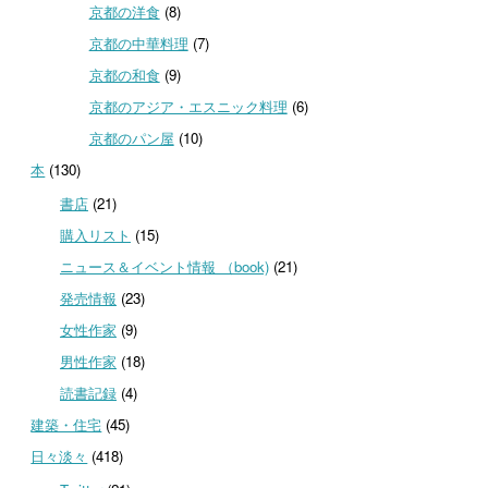
京都の洋食
(8)
京都の中華料理
(7)
京都の和食
(9)
京都のアジア・エスニック料理
(6)
京都のパン屋
(10)
本
(130)
書店
(21)
購入リスト
(15)
ニュース＆イベント情報 （book)
(21)
発売情報
(23)
女性作家
(9)
男性作家
(18)
読書記録
(4)
建築・住宅
(45)
日々淡々
(418)