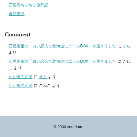
石垣島もぐもぐ旅行記
青空書簡
Comment
石屋製菓の「白い恋人で北海道にエールBOX」が届きました
に
そら
より
石屋製菓の「白い恋人で北海道にエールBOX」が届きました
に
こね
こ
より
わが家の近況
に
そら
より
わが家の近況
に
こねこ
より
© 2000
sorarium
.