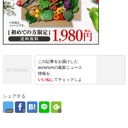
この記事をお届けした
sorariumの最新ニュース
情報を、
いいね
してチェックしよ
う！
シェアする
error
0