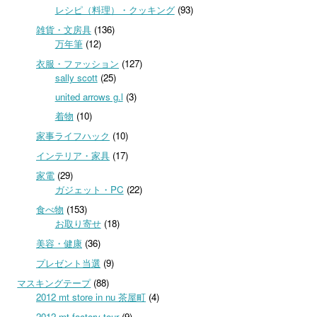
レシピ（料理）・クッキング
(93)
雑貨・文房具
(136)
万年筆
(12)
衣服・ファッション
(127)
sally scott
(25)
united arrows g.l
(3)
着物
(10)
家事ライフハック
(10)
インテリア・家具
(17)
家電
(29)
ガジェット・PC
(22)
食べ物
(153)
お取り寄せ
(18)
美容・健康
(36)
プレゼント当選
(9)
マスキングテープ
(88)
2012 mt store in nu 茶屋町
(4)
2012 mt factory tour
(9)