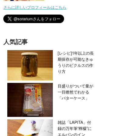
さらに詳しいプロフィールはこちら
人気記事
[レシピ]1年以上の長
期保存が可能なきゅ
うりのピクルスの作
り方
目盛りがついて量が
一目瞭然でわかる
「バターケース」
雑誌「LAPITA」付
録の万年筆“檸檬”に
エルバンのイン