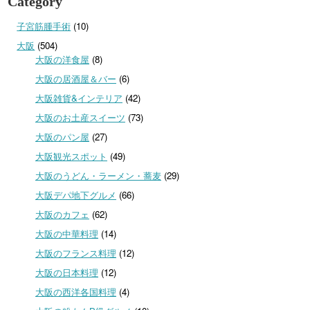
Category
子宮筋腫手術
(10)
大阪
(504)
大阪の洋食屋
(8)
大阪の居酒屋＆バー
(6)
大阪雑貨&インテリア
(42)
大阪のお土産スイーツ
(73)
大阪のパン屋
(27)
大阪観光スポット
(49)
大阪のうどん・ラーメン・蕎麦
(29)
大阪デパ地下グルメ
(66)
大阪のカフェ
(62)
大阪の中華料理
(14)
大阪のフランス料理
(12)
大阪の日本料理
(12)
大阪の西洋各国料理
(4)