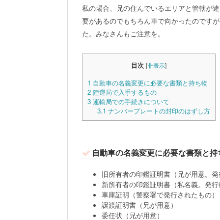
私の場合、兄の住んでいるエリアと管轄が違
要があるのでもちろん車で向かったのですが
た。みなさんもご注意を。
目次
[
非表示
]
1
自動車の名義変更に必要な書類と持ち物
2
陸運局で入手するもの
3
運輸局での手続きについて
3.1
ナンバープレートの封印のはずし方
自動車の名義変更に必要な書類と持
旧所有者の印鑑証明書（兄が用意。発
新所有者の印鑑証明書（私名義。発行
車庫証明（警察署で発行されたもの）
譲渡証明書（兄が用意）
委任状（兄が用意）