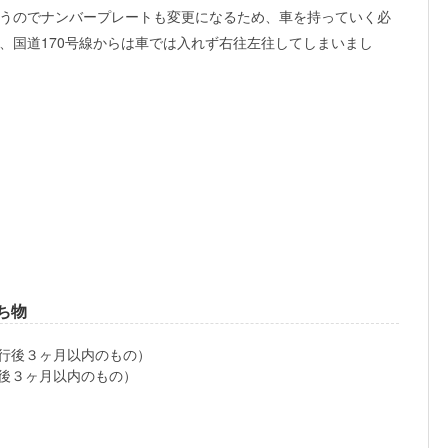
うのでナンバープレートも変更になるため、車を持っていく必
、国道170号線からは車では入れず右往左往してしまいまし
ち物
行後３ヶ月以内のもの）
後３ヶ月以内のもの）