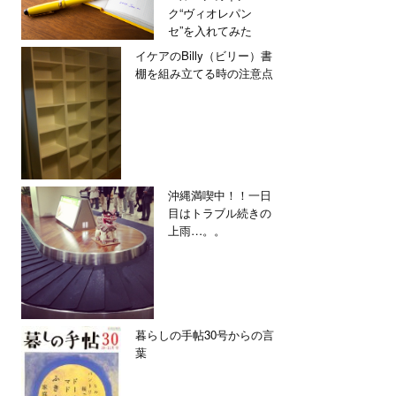
ク“ヴィオレパン
セ”を入れてみた
イケアのBilly（ビリー）書
棚を組み立てる時の注意点
沖縄満喫中！！一日
目はトラブル続きの
上雨…。。
暮らしの手帖30号からの言
葉