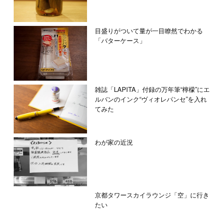
目盛りがついて量が一目瞭然でわかる
「バターケース」
雑誌「LAPITA」付録の万年筆“檸檬”にエ
ルバンのインク“ヴィオレパンセ”を入れ
てみた
わが家の近況
京都タワースカイラウンジ「空」に行き
たい