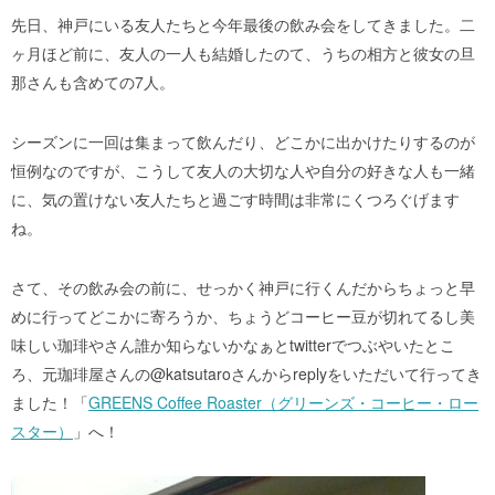
先日、神戸にいる友人たちと今年最後の飲み会をしてきました。二
ヶ月ほど前に、友人の一人も結婚したのて、うちの相方と彼女の旦
那さんも含めての7人。
シーズンに一回は集まって飲んだり、どこかに出かけたりするのが
恒例なのですが、こうして友人の大切な人や自分の好きな人も一緒
に、気の置けない友人たちと過ごす時間は非常にくつろぐげます
ね。
さて、その飲み会の前に、せっかく神戸に行くんだからちょっと早
めに行ってどこかに寄ろうか、ちょうどコーヒー豆が切れてるし美
味しい珈琲やさん誰か知らないかなぁとtwitterでつぶやいたとこ
ろ、元珈琲屋さんの@katsutaroさんからreplyをいただいて行ってき
ました！「
GREENS Coffee Roaster（グリーンズ・コーヒー・ロー
スター）
」へ！