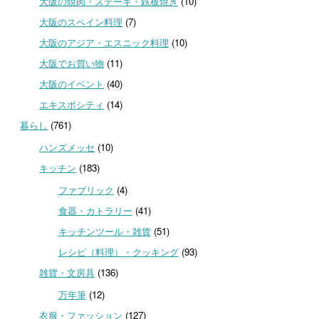
大阪の焼肉・ステーキ・鉄板焼き
(10)
大阪のスペイン料理
(7)
大阪のアジア・エスニック料理
(10)
大阪でお買い物
(11)
大阪のイベント
(40)
エキスポシティ
(14)
暮らし
(761)
ハンズメッセ
(10)
キッチン
(183)
ファブリック
(4)
食器・カトラリー
(41)
キッチンツール・雑貨
(51)
レシピ（料理）・クッキング
(93)
雑貨・文房具
(136)
万年筆
(12)
衣服・ファッション
(127)