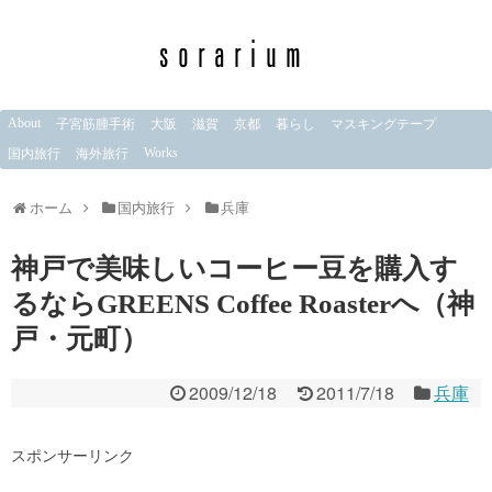
About
子宮筋腫手術
大阪
滋賀
京都
暮らし
マスキングテープ
Works
国内旅行
海外旅行
ホーム
国内旅行
兵庫
神戸で美味しいコーヒー豆を購入す
るならGREENS Coffee Roasterへ（神
戸・元町）
2009/12/18
2011/7/18
兵庫
スポンサーリンク