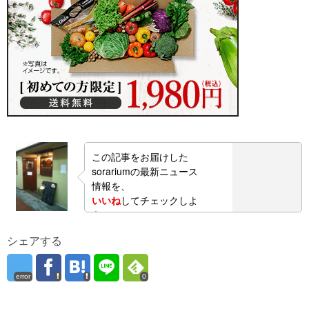
この記事をお届けした
sorariumの最新ニュース
情報を、
いいね
してチェックしよ
う！
シェアする
error
0