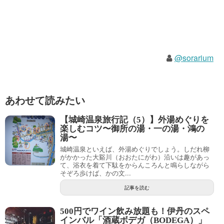
@sorarium
あわせて読みたい
【城崎温泉旅行記（5）】外湯めぐりを
楽しむコツ〜御所の湯・一の湯・鴻の
湯〜
城崎温泉といえば、外湯めぐりでしょう。しだれ柳
がかかった大谿川（おおたにがわ）沿いは趣があっ
て、浴衣を着て下駄をからんころんと鳴らしながら
そぞろ歩けば、かの文...
記事を読む
500円でワイン飲み放題も！伊丹のスペ
インバル「酒蔵ボデガ（BODEGA）」