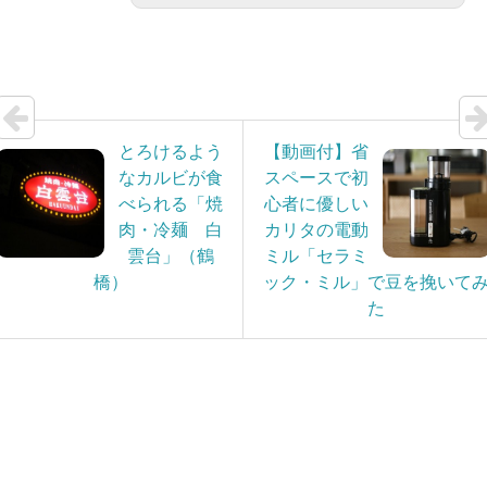
とろけるよう
【動画付】省
なカルビが食
スペースで初
べられる「焼
心者に優しい
肉・冷麺 白
カリタの電動
雲台」（鶴
ミル「セラミ
橋）
ック・ミル」で豆を挽いて
た