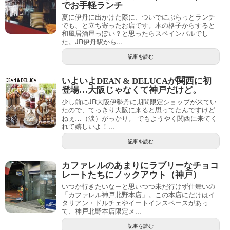
でお手軽ランチ
夏に伊丹に出かけた際に、ついでにぷらっとランチ
でも、と立ち寄ったお店です。木の格子からすると
和風居酒屋っぽい？と思ったらスペインバルでし
た。JR伊丹駅から...
記事を読む
いよいよDEAN & DELUCAが関西に初
登場…大阪じゃなくて神戸だけど。
少し前にJR大阪伊勢丹に期間限定ショップが来てい
たので、てっきり大阪に来ると思ってたんですけど
ねぇ…（涙）がっかり。 でもようやく関西に来てく
れて嬉しいよ！...
記事を読む
カファレルのあまりにラブリーなチョコ
レートたちにノックアウト（神戸）
いつか行きたいなーと思いつつ未だ行けず仕舞いの
「カファレル神戸北野本店」。この本店にだけはイ
タリアン・ドルチェやイートインスペースがあっ
て、神戸北野本店限定メ...
記事を読む