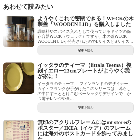
あわせて読みたい
ようやくこれで密閉できる！WECKの木
製蓋「WOODEN LID」を購入しました
調味料やスパイス入れとして使っているドイツの保
存容器WECK（ウェック）ですが、木の蓋WECK
WOODEN LIDが発売されたのでLサイズとSサイズ...
記事を読む
イッタラのティーマ（iittala Teema）復
刻イエロー23cmプレートがようやく我
が家に！
イッタラのティーマ。 フィンランドのデザイナー、
カイ・フランクが手がけたこのシリーズは、暮らし
の中にすっととけこむベーシックなデザインで、か
つ電子レンジや食...
記事を読む
無印のアクリルフレームにはmt storeの
ポスター／IKEA（イケア）のフレーム
には海外のポストカードを飾ってみまし
た