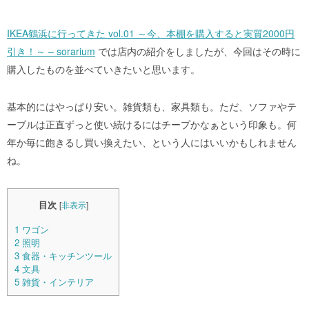
IKEA鶴浜に行ってきた vol.01 ～今、本棚を購入すると実質2000円
引き！～ – sorarium
では店内の紹介をしましたが、今回はその時に
購入したものを並べていきたいと思います。
基本的にはやっぱり安い。雑貨類も、家具類も。ただ、ソファやテ
ーブルは正直ずっと使い続けるにはチープかなぁという印象も。何
年か毎に飽きるし買い換えたい、という人にはいいかもしれません
ね。
目次
[
非表示
]
1
ワゴン
2
照明
3
食器・キッチンツール
4
文具
5
雑貨・インテリア