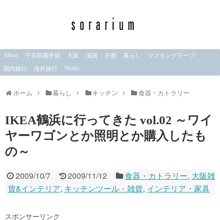
About
子宮筋腫手術
大阪
滋賀
京都
暮らし
マスキングテープ
Works
国内旅行
海外旅行
ホーム
暮らし
キッチン
食器・カトラリー
IKEA鶴浜に行ってきた vol.02 ～ワイ
ヤーワゴンとか照明とか購入したも
の～
2009/10/7
2009/11/12
食器・カトラリー
,
大阪雑
貨&インテリア
,
キッチンツール・雑貨
,
インテリア・家具
スポンサーリンク