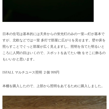
日本の住宅は基本的には天井からの蛍光灯のみの一室―灯が基本で
すが、北欧などでは一室 多灯で部屋に広がりを見せます。壁や床を
照らすことでぐっと部屋が広く見えますし、照明を当てた明るいと
ころに人間の目はいくので、スポットをあてたい物 をそこに飾るの
もいいかと思います。
ISFALL マルチユース照明 ２個 999円
本棚を購入したので、上部から照明をあてるために購入しました。