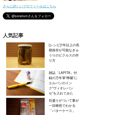
さらに詳しいプロフィールはこちら
人気記事
[レシピ]1年以上の長
期保存が可能なきゅ
うりのピクルスの作
り方
雑誌「LAPITA」付
録の万年筆“檸檬”に
エルバンのイン
ク“ヴィオレパン
セ”を入れてみた
目盛りがついて量が
一目瞭然でわかる
「バターケース」