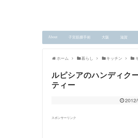
About
子宮筋腫手術
大阪
滋賀
ホーム
暮らし
キッチン
ルピシアのハンディク
ティー
2012/
スポンサーリンク