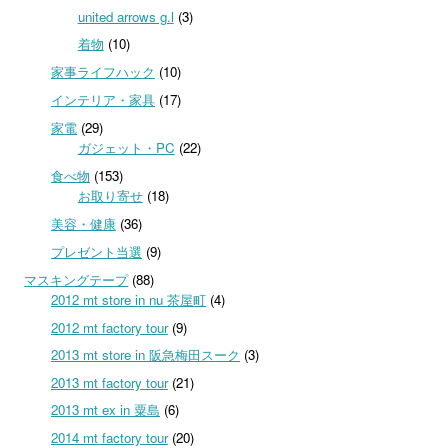
united arrows g.l
(3)
着物
(10)
家事ライフハック
(10)
インテリア・家具
(17)
家電
(29)
ガジェット・PC
(22)
食べ物
(153)
お取り寄せ
(18)
美容・健康
(36)
プレゼント当選
(9)
マスキングテープ
(88)
2012 mt store in nu 茶屋町
(4)
2012 mt factory tour
(9)
2013 mt store in 阪急梅田スーク
(3)
2013 mt factory tour
(21)
2013 mt ex in 粟島
(6)
2014 mt factory tour
(20)