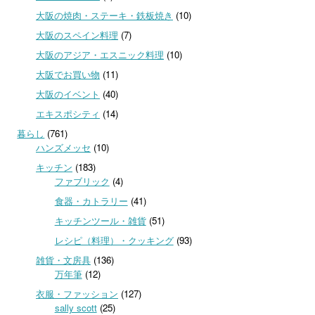
大阪の焼肉・ステーキ・鉄板焼き
(10)
大阪のスペイン料理
(7)
大阪のアジア・エスニック料理
(10)
大阪でお買い物
(11)
大阪のイベント
(40)
エキスポシティ
(14)
暮らし
(761)
ハンズメッセ
(10)
キッチン
(183)
ファブリック
(4)
食器・カトラリー
(41)
キッチンツール・雑貨
(51)
レシピ（料理）・クッキング
(93)
雑貨・文房具
(136)
万年筆
(12)
衣服・ファッション
(127)
sally scott
(25)