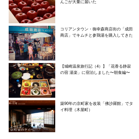
んごが大量に届いた
コリアンタウン・御幸森商店街の「成田
商店」でキムチと参鶏湯を購入してきた
【城崎温泉旅行記（4）】「花香る静寂
の宿 湯楽」に宿泊しました〜朝食編〜
築90年の京町家を改装「佛沙羅館」でタ
イ料理（木屋町）