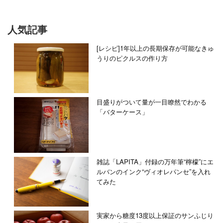
人気記事
[レシピ]1年以上の長期保存が可能なきゅ
うりのピクルスの作り方
目盛りがついて量が一目瞭然でわかる
「バターケース」
雑誌「LAPITA」付録の万年筆“檸檬”にエ
ルバンのインク“ヴィオレパンセ”を入れ
てみた
実家から糖度13度以上保証のサンふじり