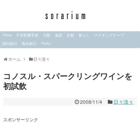
About
子宮筋腫手術
大阪
滋賀
京都
暮らし
マスキングテープ
Works
国内旅行
海外旅行
ホーム
日々淡々
コノスル・スパークリングワインを
初試飲
2008/11/4
日々淡々
スポンサーリンク