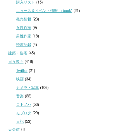
購入リスト
(15)
ニュース＆イベント情報 （book)
(21)
発売情報
(23)
女性作家
(9)
男性作家
(18)
読書記録
(4)
建築・住宅
(45)
日々淡々
(418)
Twitter
(21)
映画
(34)
カメラ・写真
(106)
音楽
(22)
コトノハ
(53)
モブログ
(29)
日記
(53)
未分類
(1)