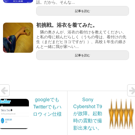
話。だから、そんな...
記事を読む
初挑戦。浴衣を着てみた。
隣の奥さんが、浴衣の着付けを教えてください、
と私の母に頼んだらしく（うちの母は、着付けの先
生（まだまだヒヨコですが））、高校１年生の娘さ
んと一緒に我が家へい...
記事を読む
googleでも
Sony
Cybershot T9
Twitterでもハ
が故障。起動
ロウィン仕様
時の震動で撮
影出来ない。