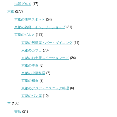
滋賀グルメ
(17)
京都
(277)
京都の観光スポット
(54)
京都の雑貨・インテリアショップ
(31)
京都のグルメ
(173)
京都の居酒屋・バー・ダイニング
(41)
京都のカフェ
(73)
京都のお土産スイーツ＆フード
(24)
京都の洋食
(8)
京都の中華料理
(7)
京都の和食
(9)
京都のアジア・エスニック料理
(6)
京都のパン屋
(10)
本
(130)
書店
(21)