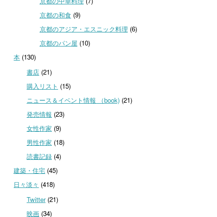
京都の中華料理
(7)
京都の和食
(9)
京都のアジア・エスニック料理
(6)
京都のパン屋
(10)
本
(130)
書店
(21)
購入リスト
(15)
ニュース＆イベント情報 （book)
(21)
発売情報
(23)
女性作家
(9)
男性作家
(18)
読書記録
(4)
建築・住宅
(45)
日々淡々
(418)
Twitter
(21)
映画
(34)