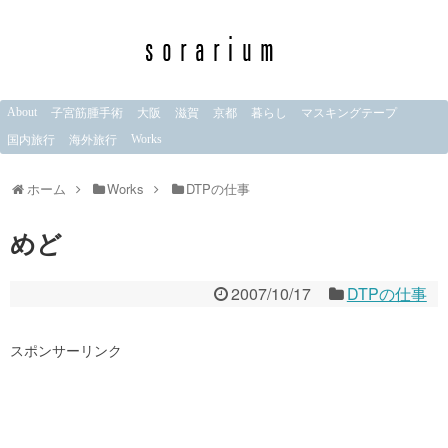
About
子宮筋腫手術
大阪
滋賀
京都
暮らし
マスキングテープ
Works
国内旅行
海外旅行
ホーム
Works
DTPの仕事
めど
2007/10/17
DTPの仕事
スポンサーリンク