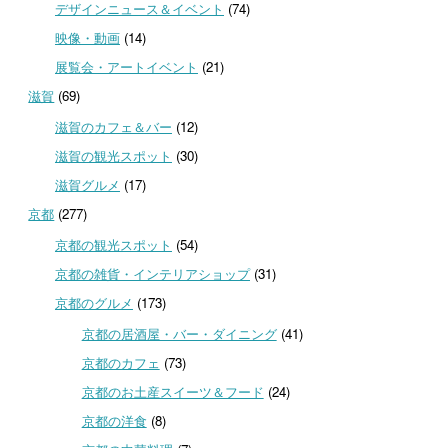
デザインニュース＆イベント
(74)
映像・動画
(14)
展覧会・アートイベント
(21)
滋賀
(69)
滋賀のカフェ＆バー
(12)
滋賀の観光スポット
(30)
滋賀グルメ
(17)
京都
(277)
京都の観光スポット
(54)
京都の雑貨・インテリアショップ
(31)
京都のグルメ
(173)
京都の居酒屋・バー・ダイニング
(41)
京都のカフェ
(73)
京都のお土産スイーツ＆フード
(24)
京都の洋食
(8)