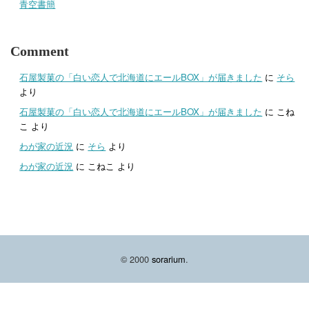
青空書簡
Comment
石屋製菓の「白い恋人で北海道にエールBOX」が届きました
に
そら
より
石屋製菓の「白い恋人で北海道にエールBOX」が届きました
に
こね
こ
より
わが家の近況
に
そら
より
わが家の近況
に
こねこ
より
© 2000
sorarium
.