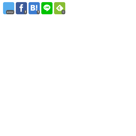
error
0