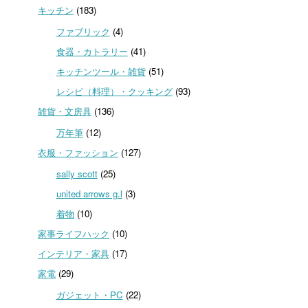
キッチン
(183)
ファブリック
(4)
食器・カトラリー
(41)
キッチンツール・雑貨
(51)
レシピ（料理）・クッキング
(93)
雑貨・文房具
(136)
万年筆
(12)
衣服・ファッション
(127)
sally scott
(25)
united arrows g.l
(3)
着物
(10)
家事ライフハック
(10)
インテリア・家具
(17)
家電
(29)
ガジェット・PC
(22)