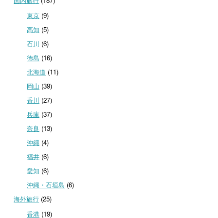
国内旅行
(187)
東京
(9)
高知
(5)
石川
(6)
徳島
(16)
北海道
(11)
岡山
(39)
香川
(27)
兵庫
(37)
奈良
(13)
沖縄
(4)
福井
(6)
愛知
(6)
沖縄・石垣島
(6)
海外旅行
(25)
香港
(19)