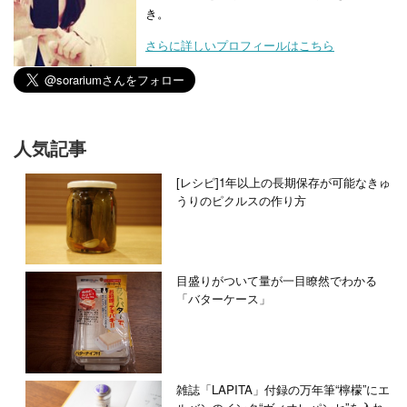
き。
さらに詳しいプロフィールはこちら
人気記事
[レシピ]1年以上の長期保存が可能なきゅ
うりのピクルスの作り方
目盛りがついて量が一目瞭然でわかる
「バターケース」
雑誌「LAPITA」付録の万年筆“檸檬”にエ