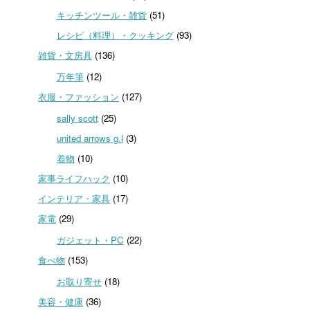
キッチンツール・雑貨
(51)
レシピ（料理）・クッキング
(93)
雑貨・文房具
(136)
万年筆
(12)
衣服・ファッション
(127)
sally scott
(25)
united arrows g.l
(3)
着物
(10)
家事ライフハック
(10)
インテリア・家具
(17)
家電
(29)
ガジェット・PC
(22)
食べ物
(153)
お取り寄せ
(18)
美容・健康
(36)