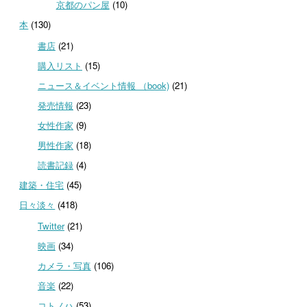
京都のパン屋
(10)
本
(130)
書店
(21)
購入リスト
(15)
ニュース＆イベント情報 （book)
(21)
発売情報
(23)
女性作家
(9)
男性作家
(18)
読書記録
(4)
建築・住宅
(45)
日々淡々
(418)
Twitter
(21)
映画
(34)
カメラ・写真
(106)
音楽
(22)
コトノハ
(53)