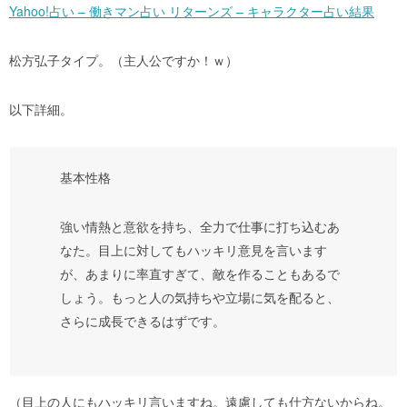
Yahoo!占い – 働きマン占い リターンズ – キャラクター占い結果
松方弘子タイプ。（主人公ですか！ｗ）
以下詳細。
基本性格
強い情熱と意欲を持ち、全力で仕事に打ち込むあ
なた。目上に対してもハッキリ意見を言います
が、あまりに率直すぎて、敵を作ることもあるで
しょう。もっと人の気持ちや立場に気を配ると、
さらに成長できるはずです。
（目上の人にもハッキリ言いますね。遠慮しても仕方ないからね。