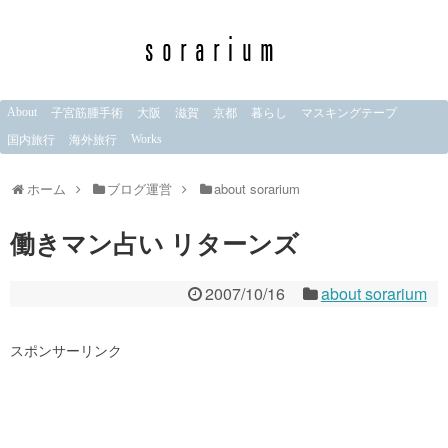
About
子宮筋腫手術
大阪
滋賀
京都
暮らし
マスキングテープ
Works
国内旅行
海外旅行
ホーム
ブログ運営
about sorarium
働きマン占い リターンズ
2007/10/16
about sorarium
スポンサーリンク