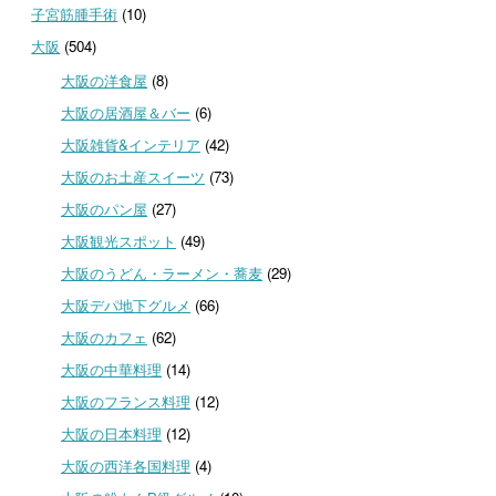
子宮筋腫手術
(10)
大阪
(504)
大阪の洋食屋
(8)
大阪の居酒屋＆バー
(6)
大阪雑貨&インテリア
(42)
大阪のお土産スイーツ
(73)
大阪のパン屋
(27)
大阪観光スポット
(49)
大阪のうどん・ラーメン・蕎麦
(29)
大阪デパ地下グルメ
(66)
大阪のカフェ
(62)
大阪の中華料理
(14)
大阪のフランス料理
(12)
大阪の日本料理
(12)
大阪の西洋各国料理
(4)