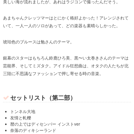
美しい海が流れましたが、あれはラジコンで撮ったんだそう。
あまちゃんクレッツマーはとにかく格好よかった！アレンジされて
いて、一人一人のソロがあって、どの楽器も素晴らしかった。
琥珀色のブルースは勉さんのテーマ。
銀幕のスターはもちろん鈴鹿ひろ美、黒〜い太巻きさんのテーマは
芸能界、そしてミズタク。アイドル狂想曲は、オタクの人たちが北
三陸に不思議なファッションで押し寄せる時の音楽。
セットリスト（第二部）
トンネル大地
友情と軋轢
暦の上ではディセンバー インストver
奈落のディキシーランド