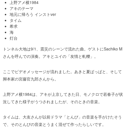
上野アメ横1984
アキのテーマ
地元に帰ろう インストver
タイム
希求
海
灯台
トンネル大地は9/1、震災のシーンで流れた曲。ゲストにSachiko M
さんを呼んでの演奏。アキとユイの「友情と軋轢」。
ここでビデオメッセージが流れました。あきと夏ばっぱと、そして
脚本家の宮藤官九郎さんから。
上野アメ横1984は、アキが上京してきた日、モノクロで若春子が状
況してきた様子がうつされましたが、そのときの音楽。
タイムは、大友さんが以前ドラマ「とんび」の音楽を手がけたそう
で、そのとんびの音楽とうまく混ぜて作ったらしいです。