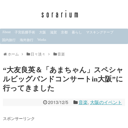
About
子宮筋腫手術
大阪
滋賀
京都
暮らし
マスキングテープ
Works
国内旅行
海外旅行
ホーム
日々淡々
音楽
“大友良英＆「あまちゃん」スペシャ
ルビッグバンドコンサートin大阪”に
行ってきました
2013/12/5
音楽
,
大阪のイベント
スポンサーリンク