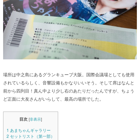
場所は中之島にあるグランキューブ大阪。国際会議場としても使用
されているらしく、音響設備もかなりいいそう。そして席はなんと
前から四列目！真ん中より少し右のあたりだったんですが、ちょう
ど正面に大友さんがいらして、最高の場所でした。
目次
[
非表示
]
1
あまちゃんギャラリー
2
セットリスト（第一部）