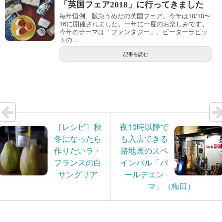
「英国フェア2018」に行ってきました
毎年恒例、阪急うめだの英国フェア。今年は10/10〜
16に開催されました。一年に一度のお楽しみです。
今年のテーマは「ファンタジー」。ピーターラビッ
トの...
記事を読む
［レシピ］秋
夜10時以降で
冬になったら
も入店できる
作りたいラ・
路地裏のスペ
フランスの白
インバル「バ
サングリア
ールデエン
マ」（梅田）