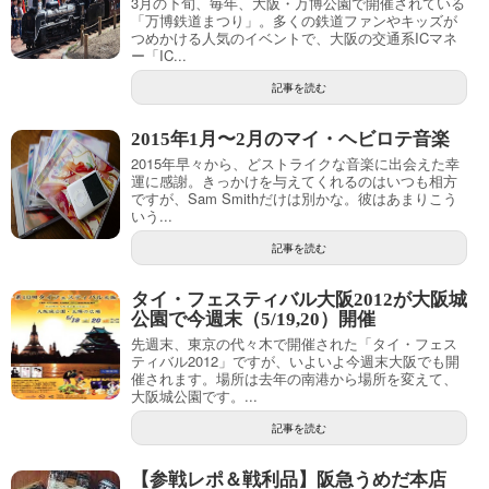
3月の下旬、毎年、大阪・万博公園で開催されている
「万博鉄道まつり」。多くの鉄道ファンやキッズが
つめかける人気のイベントで、大阪の交通系ICマネ
ー「IC...
記事を読む
2015年1月〜2月のマイ・ヘビロテ音楽
2015年早々から、どストライクな音楽に出会えた幸
運に感謝。きっかけを与えてくれるのはいつも相方
ですが、Sam Smithだけは別かな。彼はあまりこう
いう...
記事を読む
タイ・フェスティバル大阪2012が大阪城
公園で今週末（5/19,20）開催
先週末、東京の代々木で開催された「タイ・フェス
ティバル2012」ですが、いよいよ今週末大阪でも開
催されます。場所は去年の南港から場所を変えて、
大阪城公園です。...
記事を読む
【参戦レポ＆戦利品】阪急うめだ本店