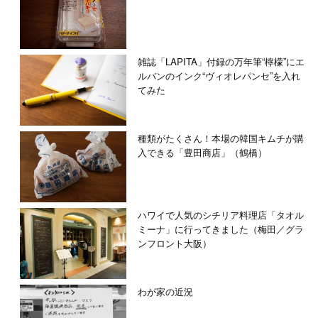
雑誌「LAPITA」付録の万年筆“檸檬”にエ
ルバンのインク“ヴィオレパンセ”を入れ
てみた
種類がたくさん！本場の韓国キムチが購
入できる「豊田商店」（鶴橋）
ハワイで人気のシチリア料理店「タオル
ミーナ」に行ってきました（梅田／グラ
ンフロント大阪）
わが家の近況