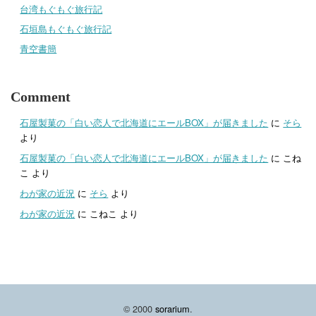
台湾もぐもぐ旅行記
石垣島もぐもぐ旅行記
青空書簡
Comment
石屋製菓の「白い恋人で北海道にエールBOX」が届きました
に
そら
より
石屋製菓の「白い恋人で北海道にエールBOX」が届きました
に
こね
こ
より
わが家の近況
に
そら
より
わが家の近況
に
こねこ
より
© 2000
sorarium
.