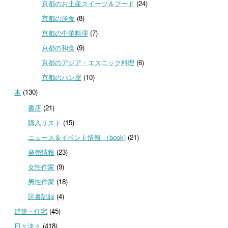
京都のお土産スイーツ＆フード
(24)
京都の洋食
(8)
京都の中華料理
(7)
京都の和食
(9)
京都のアジア・エスニック料理
(6)
京都のパン屋
(10)
本
(130)
書店
(21)
購入リスト
(15)
ニュース＆イベント情報 （book)
(21)
発売情報
(23)
女性作家
(9)
男性作家
(18)
読書記録
(4)
建築・住宅
(45)
日々淡々
(418)