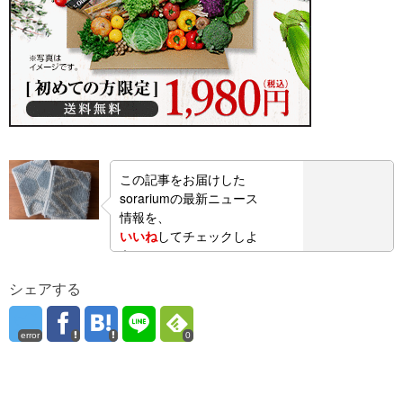
この記事をお届けした
sorariumの最新ニュース
情報を、
いいね
してチェックしよ
う！
シェアする
error
0