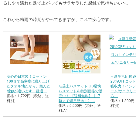
るし少々濡れた足で上がってもサラサラした感触で気持ちいい〜。
これから梅雨の時期がやってきますが、これで安心です。
安心の日本製！コットン
＜新生活応援SA
100％で高密度に織り上げ
28%OFFコッ
たタオル地だから、踏んだ
珪藻土バスマット UB足快
吸収力！インテ
感触が違います！普通…
バスマットを特別価格で販
ーム/サニタリ
価格：1,722円（税込、送
売中！ 【送料無料】【17
ろ…
料別）
時まで即日発送！】…
価格：1,200
価格：5,500円（税込、送
料別）
料込）