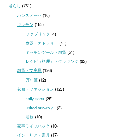
暮らし
(761)
ハンズメッセ
(10)
キッチン
(183)
ファブリック
(4)
食器・カトラリー
(41)
キッチンツール・雑貨
(51)
レシピ（料理）・クッキング
(93)
雑貨・文房具
(136)
万年筆
(12)
衣服・ファッション
(127)
sally scott
(25)
united arrows g.l
(3)
着物
(10)
家事ライフハック
(10)
インテリア・家具
(17)