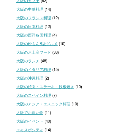
大阪のカフェ
(62)
大阪の中華料理
(14)
大阪のフランス料理
(12)
大阪の日本料理
(12)
大阪の西洋各国料理
(4)
大阪の粉もんB級グルメ
(10)
大阪のお土産フード
(38)
大阪のランチ
(48)
大阪のイタリア料理
(15)
大阪の沖縄料理
(2)
大阪の焼肉・ステーキ・鉄板焼き
(10)
大阪のスペイン料理
(7)
大阪のアジア・エスニック料理
(10)
大阪でお買い物
(11)
大阪のイベント
(40)
エキスポシティ
(14)