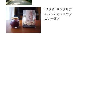
[頂き物] サングリア
のジャムとショウタ
ニの一露と