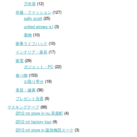
万年筆
(12)
衣服・ファッション
(127)
sally scott
(25)
united arrows g.l
(3)
着物
(10)
家事ライフハック
(10)
インテリア・家具
(17)
家電
(29)
ガジェット・PC
(22)
食べ物
(153)
お取り寄せ
(18)
美容・健康
(36)
プレゼント当選
(9)
マスキングテープ
(88)
2012 mt store in nu 茶屋町
(4)
2012 mt factory tour
(9)
2013 mt store in 阪急梅田スーク
(3)