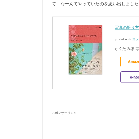
て…なーんてやっていたのを思い出しました
写真の撮り方
posted with
ヨメ
かくた みほ 毎
Ama
e-h
スポンサーリンク