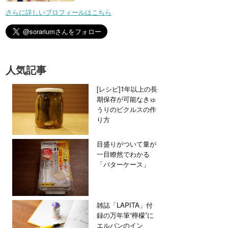
さらに詳しいプロフィールはこちら
人気記事
[レシピ]1年以上の長
期保存が可能なきゅ
うりのピクルスの作
り方
目盛りがついて量が
一目瞭然でわかる
「バターケース」
雑誌「LAPITA」付
録の万年筆“檸檬”に
エルバンのイン