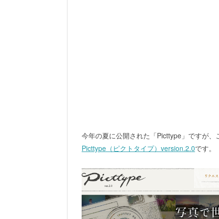
今年の夏に公開された「Picttype」です
Picttype（ピクトタイプ）version.2.0
です。