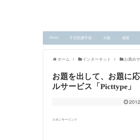
About
子宮筋腫手術
大阪
滋賀
ホーム
インターネット
お薦め
お題を出して、お題に
ルサービス「Picttype」
2012
スポンサーリンク