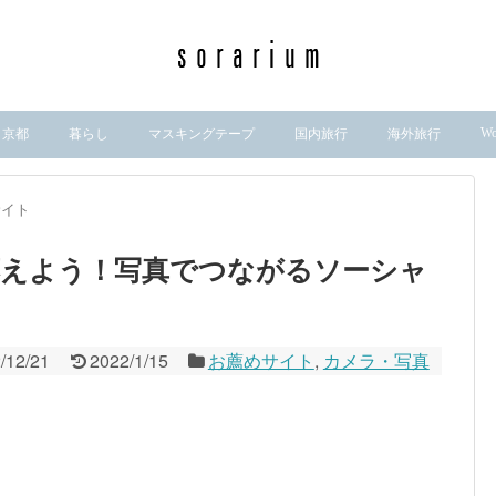
Wo
京都
暮らし
マスキングテープ
国内旅行
海外旅行
サイト
応えよう！写真でつながるソーシャ
/12/21
2022/1/15
お薦めサイト
,
カメラ・写真