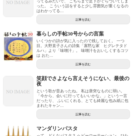
ってるみたいで、 こちらまで足下がぐらついてしま
った。 こういう話をすると少し雰囲気が重くなるの
はわかってる...
記事を読む
暮らしの手帖30号からの言葉
いくつかの詩が気に入ったので残しておく。 一つ
目。大野直子さんの詩集「寡黙な家 ヒグレテタド
ルハ」より「味噌汁」。 味噌汁をおいしくするコツ
は おた...
記事を読む
笑顔でさよなら言えそうにない、最後の
夜
という歌が昔あったね。 私は唐突なものに弱い。
「今から、会いに行ってもいいかな。」という一言
だったり、 ふいにくれる、とても綺麗な包み紙に包
まれたキャン...
記事を読む
マンダリンパスタ
って、どんなパスタ？ ヘビーローテーション、ひた