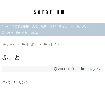
About
子宮筋腫手術
大阪
滋賀
京都
暮らし
マスキングテープ
Works
国内旅行
海外旅行
ホーム
日々淡々
コトノハ
ふ、と
2006/10/13
コトノハ
スポンサーリンク