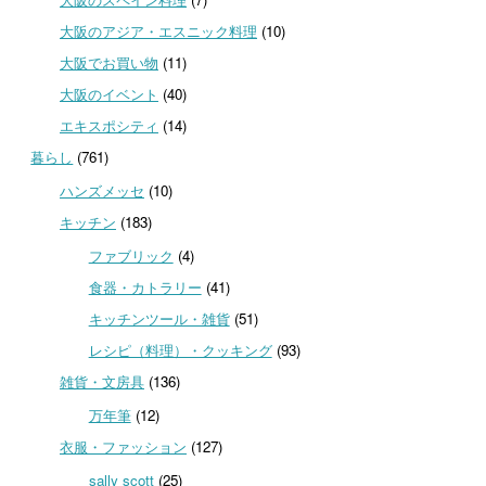
大阪のアジア・エスニック料理
(10)
大阪でお買い物
(11)
大阪のイベント
(40)
エキスポシティ
(14)
暮らし
(761)
ハンズメッセ
(10)
キッチン
(183)
ファブリック
(4)
食器・カトラリー
(41)
キッチンツール・雑貨
(51)
レシピ（料理）・クッキング
(93)
雑貨・文房具
(136)
万年筆
(12)
衣服・ファッション
(127)
sally scott
(25)