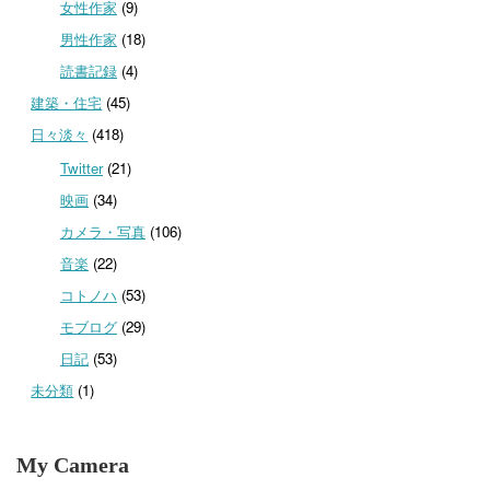
女性作家
(9)
男性作家
(18)
読書記録
(4)
建築・住宅
(45)
日々淡々
(418)
Twitter
(21)
映画
(34)
カメラ・写真
(106)
音楽
(22)
コトノハ
(53)
モブログ
(29)
日記
(53)
未分類
(1)
My Camera