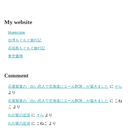
My website
bluescope
台湾もぐもぐ旅行記
石垣島もぐもぐ旅行記
青空書簡
Comment
石屋製菓の「白い恋人で北海道にエールBOX」が届きました
に
そら
より
石屋製菓の「白い恋人で北海道にエールBOX」が届きました
に
こね
こ
より
わが家の近況
に
そら
より
わが家の近況
に
こねこ
より