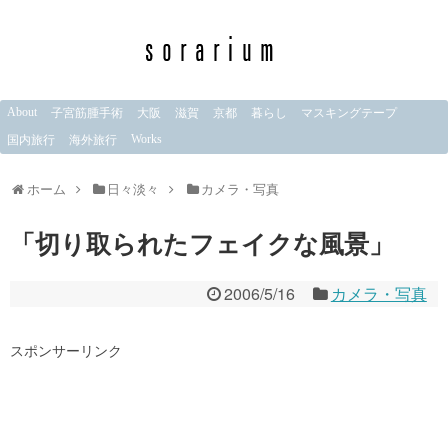
About
子宮筋腫手術
大阪
滋賀
京都
暮らし
マスキングテープ
Works
国内旅行
海外旅行
ホーム
日々淡々
カメラ・写真
「切り取られたフェイクな風景」
2006/5/16
カメラ・写真
スポンサーリンク