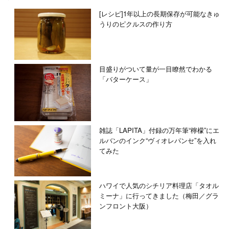
[レシピ]1年以上の長期保存が可能なきゅ
うりのピクルスの作り方
目盛りがついて量が一目瞭然でわかる
「バターケース」
雑誌「LAPITA」付録の万年筆“檸檬”にエ
ルバンのインク“ヴィオレパンセ”を入れ
てみた
ハワイで人気のシチリア料理店「タオル
ミーナ」に行ってきました（梅田／グラ
ンフロント大阪）