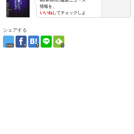
情報を、
いいね
してチェックしよ
う！
シェアする
error
0