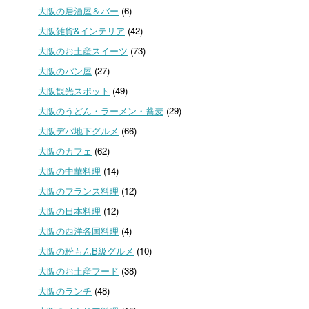
大阪の居酒屋＆バー
(6)
大阪雑貨&インテリア
(42)
大阪のお土産スイーツ
(73)
大阪のパン屋
(27)
大阪観光スポット
(49)
大阪のうどん・ラーメン・蕎麦
(29)
大阪デパ地下グルメ
(66)
大阪のカフェ
(62)
大阪の中華料理
(14)
大阪のフランス料理
(12)
大阪の日本料理
(12)
大阪の西洋各国料理
(4)
大阪の粉もんB級グルメ
(10)
大阪のお土産フード
(38)
大阪のランチ
(48)