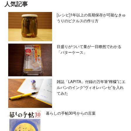
人気記事
[レシピ]1年以上の長期保存が可能なきゅ
うりのピクルスの作り方
目盛りがついて量が一目瞭然でわかる
「バターケース」
雑誌「LAPITA」付録の万年筆“檸檬”にエ
ルバンのインク“ヴィオレパンセ”を入れ
てみた
暮らしの手帖30号からの言葉