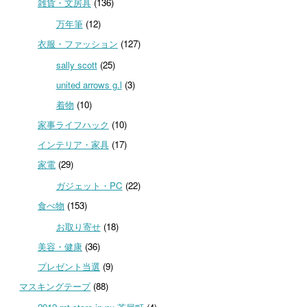
雑貨・文房具
(136)
万年筆
(12)
衣服・ファッション
(127)
sally scott
(25)
united arrows g.l
(3)
着物
(10)
家事ライフハック
(10)
インテリア・家具
(17)
家電
(29)
ガジェット・PC
(22)
食べ物
(153)
お取り寄せ
(18)
美容・健康
(36)
プレゼント当選
(9)
マスキングテープ
(88)