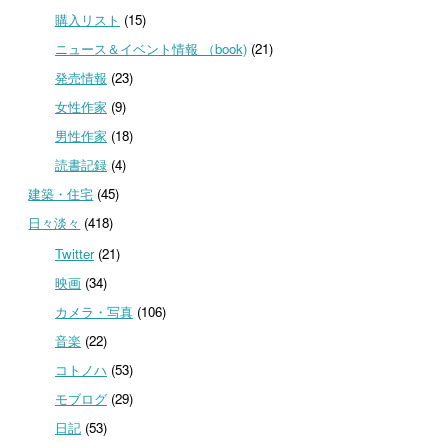
購入リスト
(15)
ニュース＆イベント情報 （book)
(21)
発売情報
(23)
女性作家
(9)
男性作家
(18)
読書記録
(4)
建築・住宅
(45)
日々淡々
(418)
Twitter
(21)
映画
(34)
カメラ・写真
(106)
音楽
(22)
コトノハ
(53)
モブログ
(29)
日記
(53)