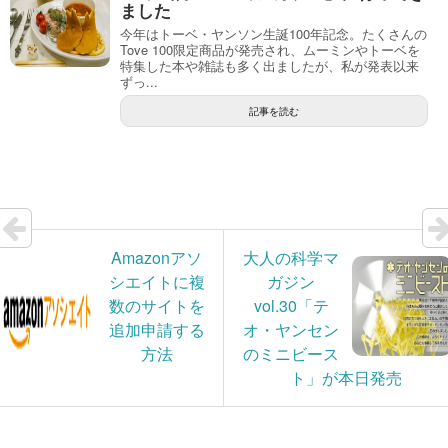
ました
今年はトーベ・ヤンソン生誕100年記念。たくさんの
Tove 100限定商品が発売され、ムーミンやトーベを
特集した本や雑誌も多く出ましたが、私が発表以来
ずっ...
記事を読む
Amazonアソ
大人の科学マ
シエイトに複
ガジン
数のサイトを
vol.30「テ
追加申請する
オ・ヤンセン
方法
のミニビース
ト」が本日発売