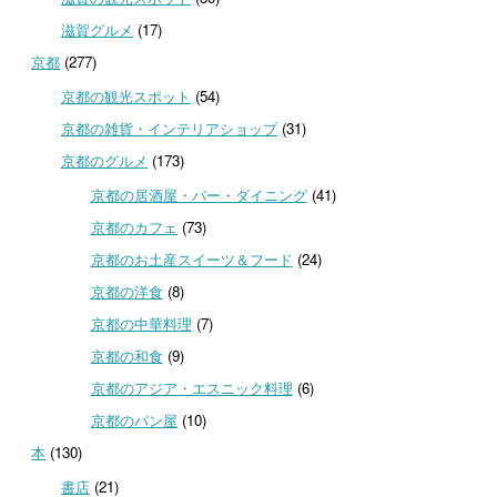
滋賀グルメ
(17)
京都
(277)
京都の観光スポット
(54)
京都の雑貨・インテリアショップ
(31)
京都のグルメ
(173)
京都の居酒屋・バー・ダイニング
(41)
京都のカフェ
(73)
京都のお土産スイーツ＆フード
(24)
京都の洋食
(8)
京都の中華料理
(7)
京都の和食
(9)
京都のアジア・エスニック料理
(6)
京都のパン屋
(10)
本
(130)
書店
(21)