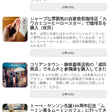
記事を読む
シャープな雰囲気の自家焙煎珈琲店「カ
ワカミコーヒーロースター」で珈琲豆を
購入（吹田）
去年、山田に出来たばかりのスペシャルティコーヒ
ー専門のカフェ＆珈琲豆を販売しているお店「カワ
カミコーヒーロースター」。店内で自家焙煎してお
られるので、...
記事を読む
コリアンタウン・御幸森商店街の「成田
商店」でキムチと参鶏湯を購入してきた
5月末にキムチを買いに行ってから（日本最大のコリ
アタウン・御幸森商店街の山田商店で本格キムチを
購入（鶴橋））、実家に帰ったり自分が入院したり
と忙しくて、なかな...
記事を読む
トーべ・ヤンソン生誕100周年記念「ム
ーミン展＆ムーミンカフェ」に行ってき