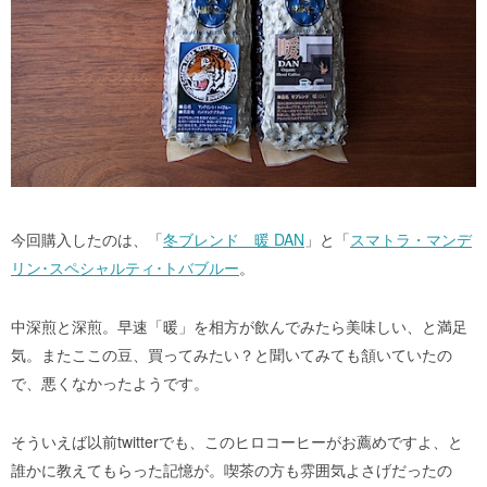
今回購入したのは、「
冬ブレンド 暖 DAN
」と「
スマトラ・マンデ
リン･スペシャルティ･トバブルー
。
中深煎と深煎。早速「暖」を相方が飲んでみたら美味しい、と満足
気。またここの豆、買ってみたい？と聞いてみても頷いていたの
で、悪くなかったようです。
そういえば以前twitterでも、このヒロコーヒーがお薦めですよ、と
誰かに教えてもらった記憶が。喫茶の方も雰囲気よさげだったの