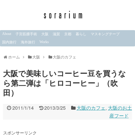
About
子宮筋腫手術
大阪
滋賀
京都
暮らし
マスキングテープ
Works
国内旅行
海外旅行
ホーム
大阪
大阪のカフェ
大阪で美味しいコーヒー豆を買うな
ら第二弾は「ヒロコーヒー」（吹
田）
2011/1/14
2013/3/25
大阪のカフェ
,
大阪のお土
産フード
スポンサーリンク