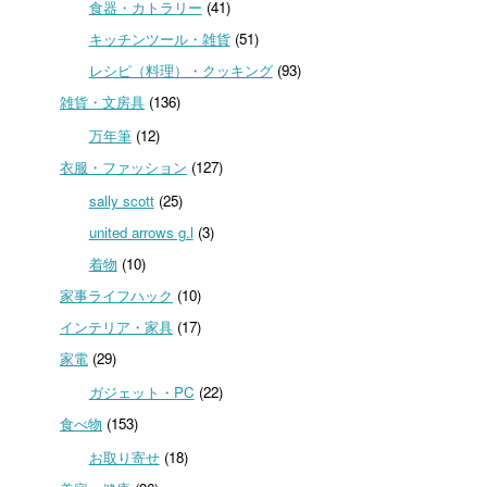
食器・カトラリー
(41)
キッチンツール・雑貨
(51)
レシピ（料理）・クッキング
(93)
雑貨・文房具
(136)
万年筆
(12)
衣服・ファッション
(127)
sally scott
(25)
united arrows g.l
(3)
着物
(10)
家事ライフハック
(10)
インテリア・家具
(17)
家電
(29)
ガジェット・PC
(22)
食べ物
(153)
お取り寄せ
(18)