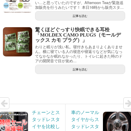
い…と思っていたのですが、Afternoon Teaが緊急追
加販売を行うみたいです！ 本日16時から販売スタ...
記事を読む
驚くほどぐっすり快眠できる耳栓
「MOLDEX CAMO PLUGS（モールデ
ックス カモ プラグ）」
わりと眠りが浅い私。寝付きもあまりよくありませ
ん。横に寝ている人の寝息や寝返りなどが気になっ
てなかなか眠れなかったり、トイレに起きた時のド
アの開閉音で目が覚め...
記事を読む
チェーンとス
車のノーマル
タッドレスタ
タイヤからス
イヤを比較し
タッドレスタ