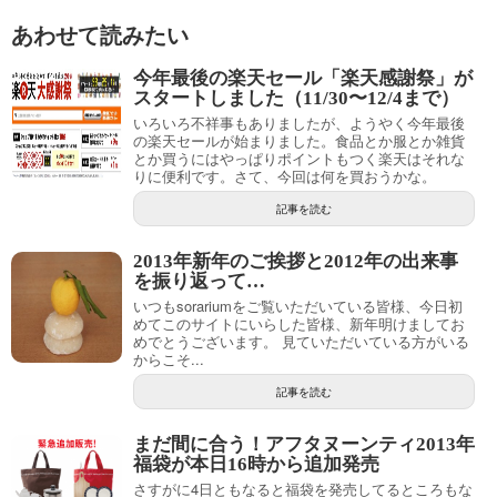
あわせて読みたい
今年最後の楽天セール「楽天感謝祭」が
スタートしました（11/30〜12/4まで）
いろいろ不祥事もありましたが、ようやく今年最後
の楽天セールが始まりました。食品とか服とか雑貨
とか買うにはやっぱりポイントもつく楽天はそれな
りに便利です。さて、今回は何を買おうかな。
記事を読む
2013年新年のご挨拶と2012年の出来事
を振り返って…
いつもsorariumをご覧いただいている皆様、今日初
めてこのサイトにいらした皆様、新年明けましてお
めでとうございます。 見ていただいている方がいる
からこそ...
記事を読む
まだ間に合う！アフタヌーンティ2013年
福袋が本日16時から追加発売
さすがに4日ともなると福袋を発売してるところもな