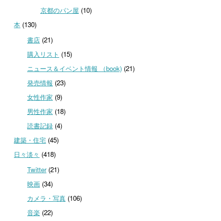
京都のパン屋
(10)
本
(130)
書店
(21)
購入リスト
(15)
ニュース＆イベント情報 （book)
(21)
発売情報
(23)
女性作家
(9)
男性作家
(18)
読書記録
(4)
建築・住宅
(45)
日々淡々
(418)
Twitter
(21)
映画
(34)
カメラ・写真
(106)
音楽
(22)