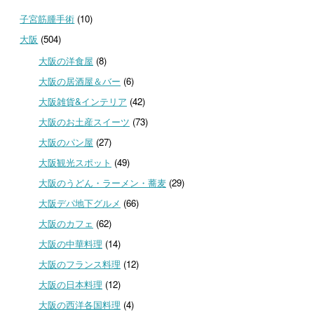
子宮筋腫手術
(10)
大阪
(504)
大阪の洋食屋
(8)
大阪の居酒屋＆バー
(6)
大阪雑貨&インテリア
(42)
大阪のお土産スイーツ
(73)
大阪のパン屋
(27)
大阪観光スポット
(49)
大阪のうどん・ラーメン・蕎麦
(29)
大阪デパ地下グルメ
(66)
大阪のカフェ
(62)
大阪の中華料理
(14)
大阪のフランス料理
(12)
大阪の日本料理
(12)
大阪の西洋各国料理
(4)