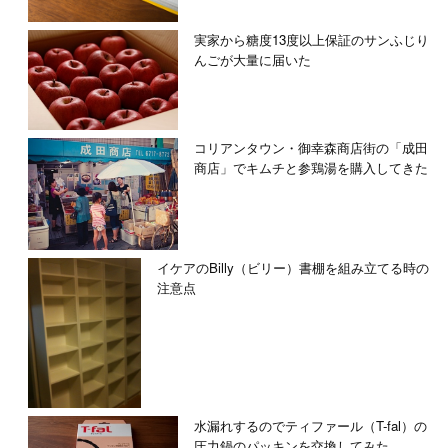
実家から糖度13度以上保証のサンふじり
んごが大量に届いた
コリアンタウン・御幸森商店街の「成田
商店」でキムチと参鶏湯を購入してきた
イケアのBilly（ビリー）書棚を組み立てる時の
注意点
水漏れするのでティファール（T-fal）の
圧力鍋のパッキンを交換してみた