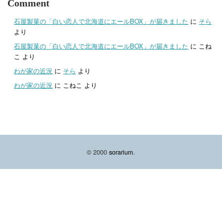
Comment
石屋製菓の「白い恋人で北海道にエールBOX」が届きました
に
そら
より
石屋製菓の「白い恋人で北海道にエールBOX」が届きました
に
こね
こ
より
わが家の近況
に
そら
より
わが家の近況
に
こねこ
より
© 2000
sorarium
.