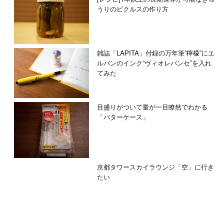
うりのピクルスの作り方
雑誌「LAPITA」付録の万年筆“檸檬”にエ
ルバンのインク“ヴィオレパンセ”を入れ
てみた
目盛りがついて量が一目瞭然でわかる
「バターケース」
京都タワースカイラウンジ「空」に行き
たい