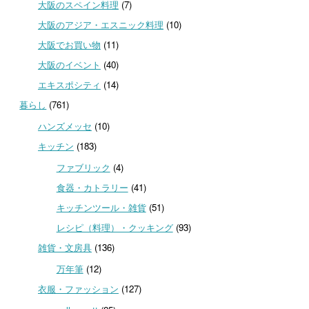
大阪のスペイン料理
(7)
大阪のアジア・エスニック料理
(10)
大阪でお買い物
(11)
大阪のイベント
(40)
エキスポシティ
(14)
暮らし
(761)
ハンズメッセ
(10)
キッチン
(183)
ファブリック
(4)
食器・カトラリー
(41)
キッチンツール・雑貨
(51)
レシピ（料理）・クッキング
(93)
雑貨・文房具
(136)
万年筆
(12)
衣服・ファッション
(127)