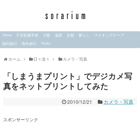
About
子宮筋腫手術
大阪
滋賀
京都
暮らし
マスキングテープ
Works
国内旅行
海外旅行
ホーム
日々淡々
カメラ・写真
「しまうまプリント」でデジカメ写
真をネットプリントしてみた
2010/12/21
カメラ・写真
スポンサーリンク