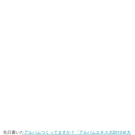
先日書いた
アルバムつくってますか？「アルバムエキスポ2010＠大