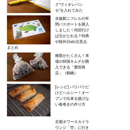
ク“ヴィオレパン
セ”を入れてみた
水族館ニフレルの年
間パスポートを購入
しました！何回行け
ば元がとれる？特典
や除外日etc注意点
まとめ
種類がたくさん！本
場の韓国キムチが購
入できる「豊田商
店」（鶴橋）
[レシピ] パリパリだ
けどヘルシー！オー
ブンで出来る揚げな
い春巻きの作り方
京都タワースカイラ
ウンジ「空」に行き