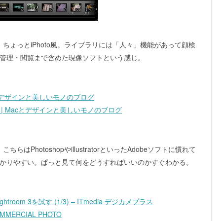
って、ちょっとiPhoto風。ライブラリには「人々」機能があって顔検
管理・閲覧まで含めた現像ソフトという感じ。
n | Macとデザインと美しいモノのブログ
Design | Macとデザインと美しいモノのブログ
ちらはPhotoshopやillustratorといったAdobeソフトに慣れて
かりやすい。ぱっと見て何をどうすればいいのかすぐわかる。
om 3を試す (1/3) – ITmedia デジカメプラス
OMMERCIAL PHOTO