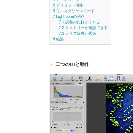
5
プリセット機能
6
フルスクリーンモード
7
Lightroomの利点
7.1
調整の比較ができる
7.2
ヒストリーが確認できる
7.3
ノイズ除去が秀逸
8
結論
二つのUIと動作