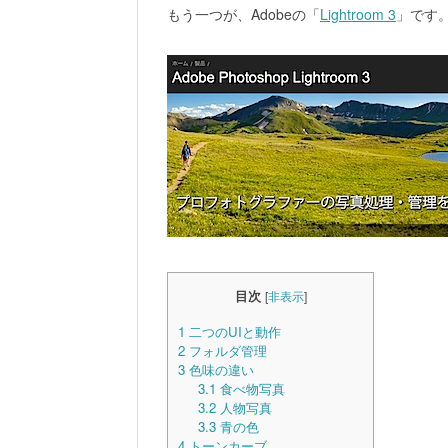
もう一つが、Adobeの「
Lightroom 3
」です
目次
[
非表示
]
1
二つのUIと動作
2
フォルダ管理
3
色味の違い
3.1
食べ物写真
3.2
人物写真
3.3
青の色
4
トーンカーブ