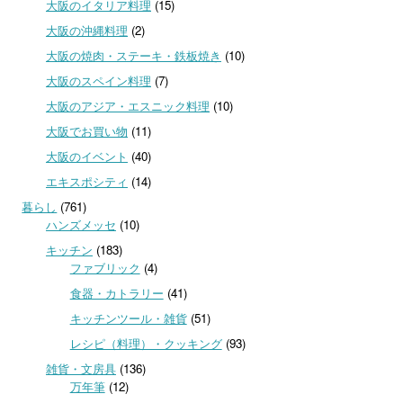
大阪のイタリア料理
(15)
大阪の沖縄料理
(2)
大阪の焼肉・ステーキ・鉄板焼き
(10)
大阪のスペイン料理
(7)
大阪のアジア・エスニック料理
(10)
大阪でお買い物
(11)
大阪のイベント
(40)
エキスポシティ
(14)
暮らし
(761)
ハンズメッセ
(10)
キッチン
(183)
ファブリック
(4)
食器・カトラリー
(41)
キッチンツール・雑貨
(51)
レシピ（料理）・クッキング
(93)
雑貨・文房具
(136)
万年筆
(12)