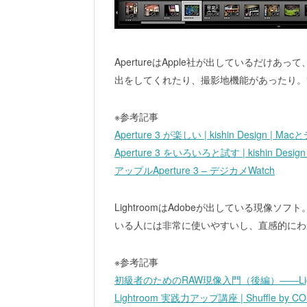
ApertureはApple社が出しているだけあ
出をしてくれたり、撮影地機能があったり。
※参考記事
Aperture 3 が楽しい | kishin Desig
Aperture 3 をいろいろと試す | kishin 
アップルAperture 3 – デジカメWatch
LightroomはAdobeが出している現像ソフト。こ
いる人には非常に使いやすいし、直感的にわ
※参考記事
初級者のためのRAW現像入門（後編）――Lightro
Lightroom 実践力アップ講座 | Shuffle by C