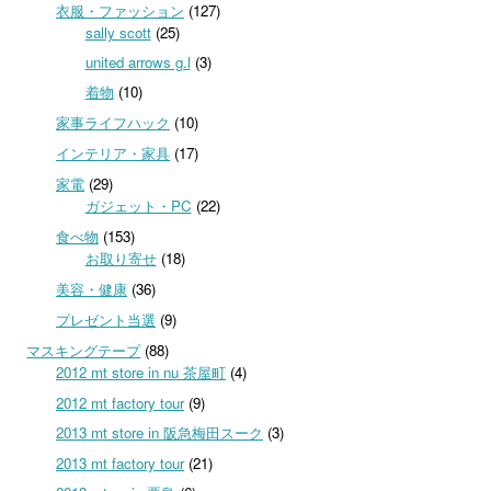
衣服・ファッション
(127)
sally scott
(25)
united arrows g.l
(3)
着物
(10)
家事ライフハック
(10)
インテリア・家具
(17)
家電
(29)
ガジェット・PC
(22)
食べ物
(153)
お取り寄せ
(18)
美容・健康
(36)
プレゼント当選
(9)
マスキングテープ
(88)
2012 mt store in nu 茶屋町
(4)
2012 mt factory tour
(9)
2013 mt store in 阪急梅田スーク
(3)
2013 mt factory tour
(21)