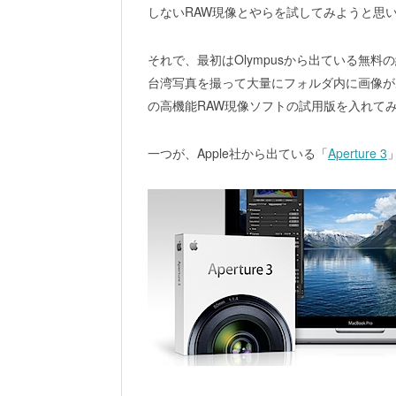
しないRAW現像とやらを試してみようと思
それで、最初はOlympusから出ている無料
台湾写真を撮って大量にフォルダ内に画像が
の高機能RAW現像ソフトの試用版を入れて
一つが、Apple社から出ている「
Aperture 3