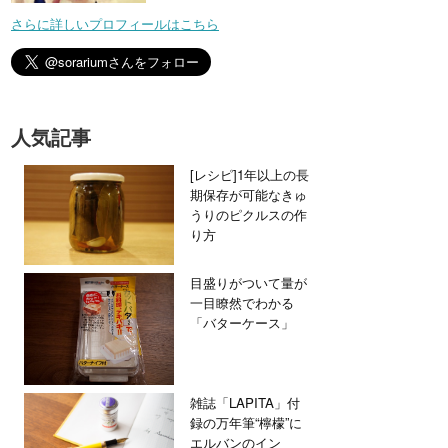
さらに詳しいプロフィールはこちら
人気記事
[レシピ]1年以上の長
期保存が可能なきゅ
うりのピクルスの作
り方
目盛りがついて量が
一目瞭然でわかる
「バターケース」
雑誌「LAPITA」付
録の万年筆“檸檬”に
エルバンのイン