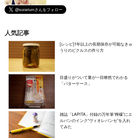
人気記事
[レシピ]1年以上の長期保存が可能なきゅ
うりのピクルスの作り方
目盛りがついて量が一目瞭然でわかる
「バターケース」
雑誌「LAPITA」付録の万年筆“檸檬”にエ
ルバンのインク“ヴィオレパンセ”を入れ
てみた