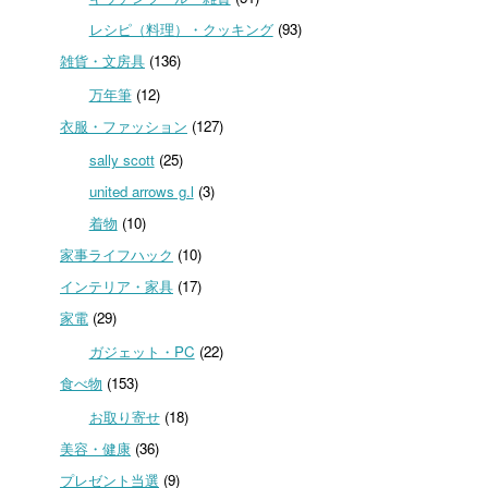
レシピ（料理）・クッキング
(93)
雑貨・文房具
(136)
万年筆
(12)
衣服・ファッション
(127)
sally scott
(25)
united arrows g.l
(3)
着物
(10)
家事ライフハック
(10)
インテリア・家具
(17)
家電
(29)
ガジェット・PC
(22)
食べ物
(153)
お取り寄せ
(18)
美容・健康
(36)
プレゼント当選
(9)