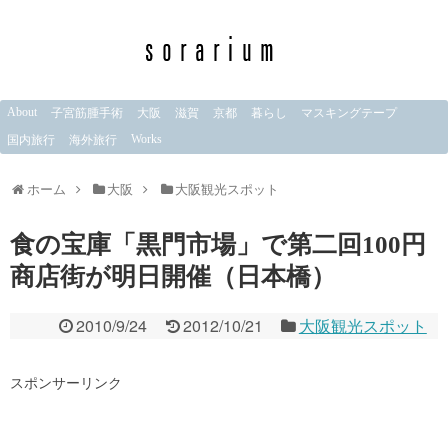
About
子宮筋腫手術
大阪
滋賀
京都
暮らし
マスキングテープ
Works
国内旅行
海外旅行
ホーム
大阪
大阪観光スポット
食の宝庫「黒門市場」で第二回100円
商店街が明日開催（日本橋）
2010/9/24
2012/10/21
大阪観光スポット
スポンサーリンク