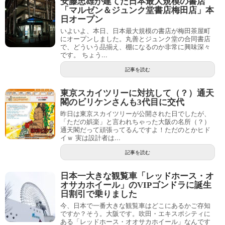
安藤忠雄が建てた日本最大規模の書店
「マルゼン＆ジュンク堂書店梅田店」本
日オープン
いよいよ、本日、日本最大規模の書店が梅田茶屋町
にオープンしました。丸善とジュンク堂の合同書店
で、どういう品揃え、棚になるのか非常に興味深々
です。 ちょう...
記事を読む
東京スカイツリーに対抗して（？）通天
閣のビリケンさんも3代目に交代
昨日は東京スカイツリーが公開された日でしたが、
「ただの娯楽」と言われちゃった大阪の名所（？）
通天閣だって頑張ってるんですよ！ただのとかヒド
イｗ 実は設計者は...
記事を読む
日本一大きな観覧車「レッドホース・オ
オサカホイール」のVIPゴンドラに誕生
日割引で乗りました
今、日本で一番大きな観覧車はどこにあるかご存知
ですか？そう。大阪です。吹田・エキスポシティに
ある「レッドホース・オオサカホイール」なんです