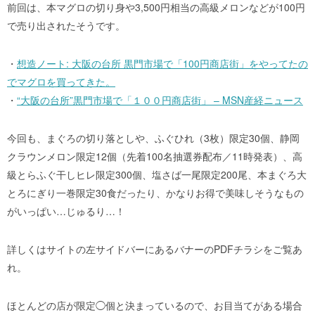
前回は、本マグロの切り身や3,500円相当の高級メロンなどが100円
で売り出されたそうです。
・
想造ノート: 大阪の台所 黒門市場で「100円商店街」をやってたの
でマグロを買ってきた。
・
“大阪の台所”黒門市場で「１００円商店街」 – MSN産経ニュース
今回も、まぐろの切り落としや、ふぐひれ（3枚）限定30個、静岡
クラウンメロン限定12個（先着100名抽選券配布／11時発表）、高
級とらふぐ干しヒレ限定300個、塩さば一尾限定200尾、本まぐろ大
とろにぎり一巻限定30食だったり、かなりお得で美味しそうなもの
がいっぱい…じゅるり…！
詳しくはサイトの左サイドバーにあるバナーのPDFチラシをご覧あ
れ。
ほとんどの店が限定◯個と決まっているので、お目当てがある場合