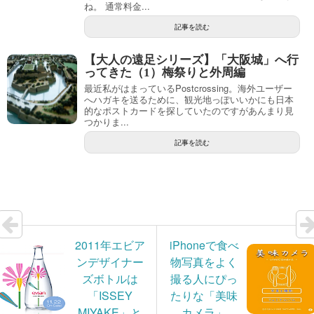
ね。 通常料金...
記事を読む
【大人の遠足シリーズ】「大阪城」へ行
ってきた（1）梅祭りと外周編
最近私がはまっているPostcrossing。海外ユーザー
へハガキを送るために、観光地っぽいいかにも日本
的なポストカードを探していたのですがあんまり見
つかりま...
記事を読む
2011年エビア
iPhoneで食べ
ンデザイナー
物写真をよく
ズボトルは
撮る人にぴっ
「ISSEY
たりな「美味
MIYAKE」と
カメラ」