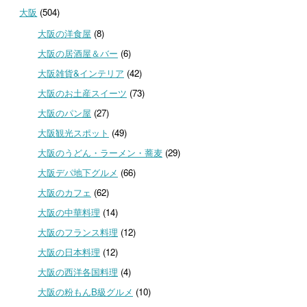
大阪
(504)
大阪の洋食屋
(8)
大阪の居酒屋＆バー
(6)
大阪雑貨&インテリア
(42)
大阪のお土産スイーツ
(73)
大阪のパン屋
(27)
大阪観光スポット
(49)
大阪のうどん・ラーメン・蕎麦
(29)
大阪デパ地下グルメ
(66)
大阪のカフェ
(62)
大阪の中華料理
(14)
大阪のフランス料理
(12)
大阪の日本料理
(12)
大阪の西洋各国料理
(4)
大阪の粉もんB級グルメ
(10)