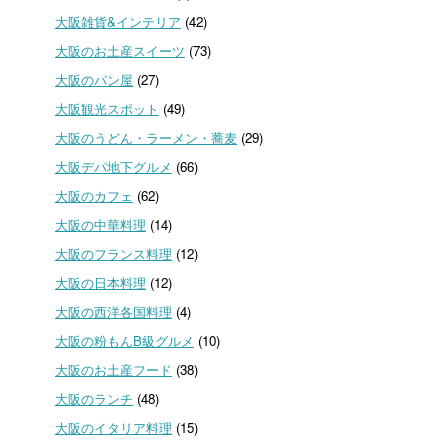
大阪雑貨&インテリア
(42)
大阪のお土産スイーツ
(73)
大阪のパン屋
(27)
大阪観光スポット
(49)
大阪のうどん・ラーメン・蕎麦
(29)
大阪デパ地下グルメ
(66)
大阪のカフェ
(62)
大阪の中華料理
(14)
大阪のフランス料理
(12)
大阪の日本料理
(12)
大阪の西洋各国料理
(4)
大阪の粉もんB級グルメ
(10)
大阪のお土産フード
(38)
大阪のランチ
(48)
大阪のイタリア料理
(15)