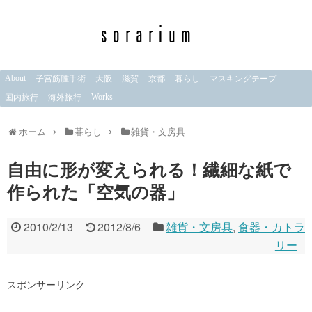
About
子宮筋腫手術
大阪
滋賀
京都
暮らし
マスキングテープ
Works
国内旅行
海外旅行
ホーム
暮らし
雑貨・文房具
自由に形が変えられる！繊細な紙で
作られた「空気の器」
2010/2/13
2012/8/6
雑貨・文房具
,
食器・カトラ
リー
スポンサーリンク