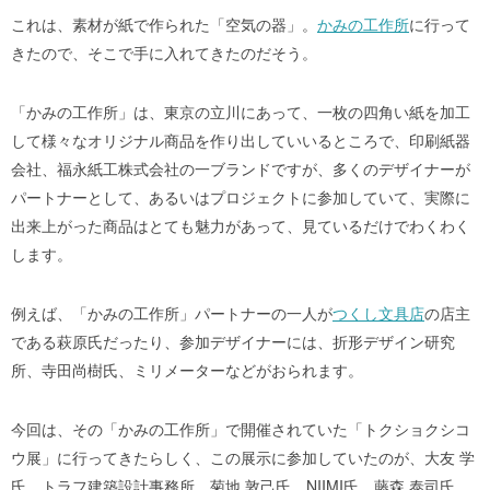
これは、素材が紙で作られた「空気の器」。
かみの工作所
に行って
きたので、そこで手に入れてきたのだそう。
「かみの工作所」は、東京の立川にあって、一枚の四角い紙を加工
して様々なオリジナル商品を作り出していいるところで、印刷紙器
会社、福永紙工株式会社の一ブランドですが、多くのデザイナーが
パートナーとして、あるいはプロジェクトに参加していて、実際に
出来上がった商品はとても魅力があって、見ているだけでわくわく
します。
例えば、「かみの工作所」パートナーの一人が
つくし文具店
の店主
である萩原氏だったり、参加デザイナーには、折形デザイン研究
所、寺田尚樹氏、ミリメーターなどがおられます。
今回は、その「かみの工作所」で開催されていた「トクショクシコ
ウ展」に行ってきたらしく、この展示に参加していたのが、大友 学
氏、トラフ建築設計事務所、菊地 敦己氏、NIIMI氏、藤森 泰司氏、