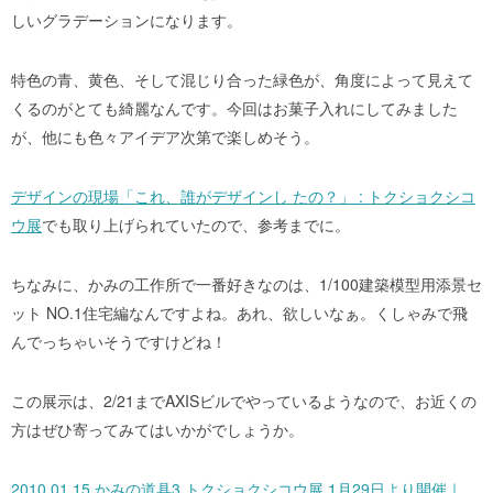
しいグラデーションになります。
特色の青、黄色、そして混じり合った緑色が、角度によって見えて
くるのがとても綺麗なんです。今回はお菓子入れにしてみました
が、他にも色々アイデア次第で楽しめそう。
デザインの現場「これ、誰がデザインし たの？」 : トクショクシコ
ウ展
でも取り上げられていたので、参考までに。
ちなみに、かみの工作所で一番好きなのは、1/100建築模型用添景セ
ット NO.1住宅編なんですよね。あれ、欲しいなぁ。くしゃみで飛
んでっちゃいそうですけどね！
この展示は、2/21までAXISビルでやっているようなので、お近くの
方はぜひ寄ってみてはいかがでしょうか。
2010.01.15 かみの道具3 トクショクシコウ展 1月29日より開催｜