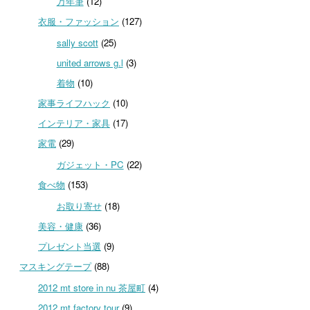
万年筆
(12)
衣服・ファッション
(127)
sally scott
(25)
united arrows g.l
(3)
着物
(10)
家事ライフハック
(10)
インテリア・家具
(17)
家電
(29)
ガジェット・PC
(22)
食べ物
(153)
お取り寄せ
(18)
美容・健康
(36)
プレゼント当選
(9)
マスキングテープ
(88)
2012 mt store in nu 茶屋町
(4)
2012 mt factory tour
(9)