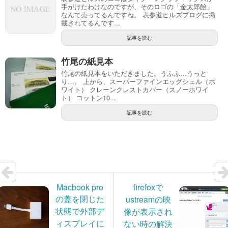
手がけたわけなのですが、そのロゴの「金太郎飴」
なんて売ってるんですね。 表参道ヒルズブログに掲
載されてるんです...
記事を読む
竹尾の紙見本
竹尾の紙見本をいただきました。うふふ…うっと
り…。 上から、スーパーファインエッグシェル（ホ
ワイト） クレーンクレストカバー（スノーホワイ
ト） コットン10...
記事を読む
Macbook pro
firefoxで
の蓋を閉じた
ustreamの映
状態で外部デ
像が表示され
ィスプレイに
ない時の解決