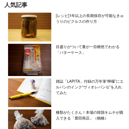
人気記事
[レシピ]1年以上の長期保存が可能なきゅ
うりのピクルスの作り方
目盛りがついて量が一目瞭然でわかる
「バターケース」
雑誌「LAPITA」付録の万年筆“檸檬”にエ
ルバンのインク“ヴィオレパンセ”を入れ
てみた
種類がたくさん！本場の韓国キムチが購
入できる「豊田商店」（鶴橋）