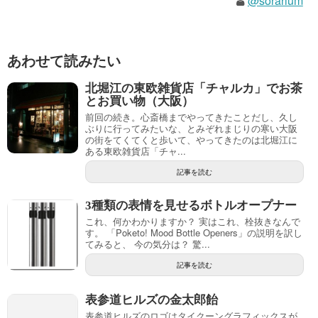
@sorarium
あわせて読みたい
北堀江の東欧雑貨店「チャルカ」でお茶
とお買い物（大阪）
前回の続き。心斎橋までやってきたことだし、久し
ぶりに行ってみたいな、とみぞれまじりの寒い大阪
の街をてくてくと歩いて、やってきたのは北堀江に
ある東欧雑貨店「チャ...
記事を読む
3種類の表情を見せるボトルオープナー
これ、何かわかりますか？ 実はこれ、栓抜きなんで
す。 「Poketo! Mood Bottle Openers」の説明を訳し
てみると、 今の気分は？ 驚...
記事を読む
表参道ヒルズの金太郎飴
表参道ヒルズのロゴはタイクーングラフィックスが