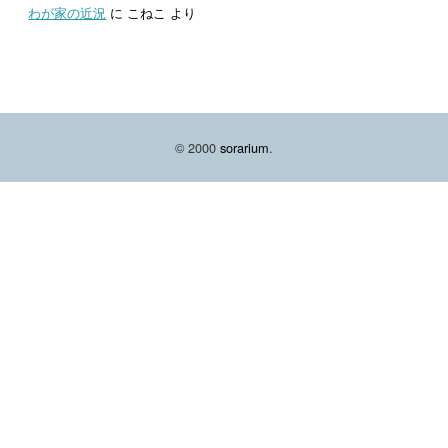
わが家の近況
に
こねこ
より
© 2000
sorarium
.