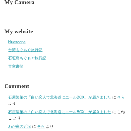
My Camera
My website
bluescope
台湾もぐもぐ旅行記
石垣島もぐもぐ旅行記
青空書簡
Comment
石屋製菓の「白い恋人で北海道にエールBOX」が届きました
に
そら
より
石屋製菓の「白い恋人で北海道にエールBOX」が届きました
に
こね
こ
より
わが家の近況
に
そら
より