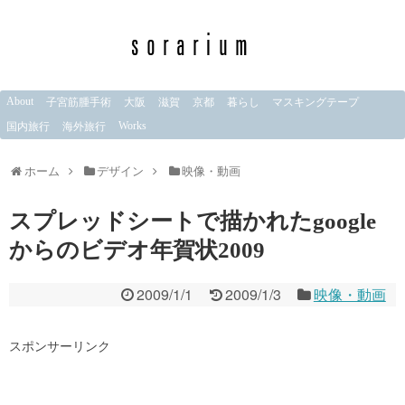
About
子宮筋腫手術
大阪
滋賀
京都
暮らし
マスキングテープ
Works
国内旅行
海外旅行
ホーム
デザイン
映像・動画
スプレッドシートで描かれたgoogle
からのビデオ年賀状2009
2009/1/1
2009/1/3
映像・動画
スポンサーリンク