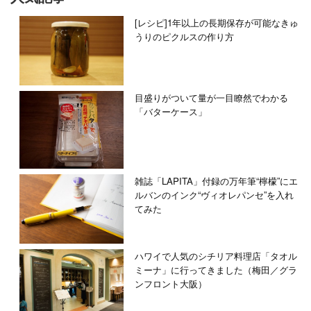
[レシピ]1年以上の長期保存が可能なきゅ
うりのピクルスの作り方
目盛りがついて量が一目瞭然でわかる
「バターケース」
雑誌「LAPITA」付録の万年筆“檸檬”にエ
ルバンのインク“ヴィオレパンセ”を入れ
てみた
ハワイで人気のシチリア料理店「タオル
ミーナ」に行ってきました（梅田／グラ
ンフロント大阪）