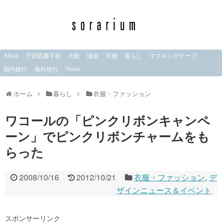
About
子宮筋腫手術
大阪
滋賀
京都
暮らし
マスキングテープ
Works
国内旅行
海外旅行
ホーム
暮らし
衣服・ファッション
ワコールの「ピンクリボンキャンペ
ーン」でピンクリボンチャームをも
らった
2008/10/16
2012/10/21
衣服・ファッション
,
デ
ザインニュース＆イベント
スポンサーリンク