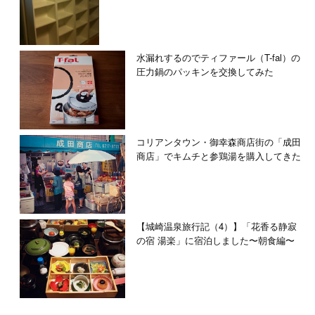
水漏れするのでティファール（T-fal）の
圧力鍋のパッキンを交換してみた
コリアンタウン・御幸森商店街の「成田
商店」でキムチと参鶏湯を購入してきた
【城崎温泉旅行記（4）】「花香る静寂
の宿 湯楽」に宿泊しました〜朝食編〜