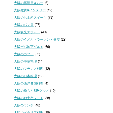
大阪の居酒屋＆バー
(6)
大阪雑貨&インテリア
(42)
大阪のお土産スイーツ
(73)
大阪のパン屋
(27)
大阪観光スポット
(49)
大阪のうどん・ラーメン・蕎麦
(29)
大阪デパ地下グルメ
(66)
大阪のカフェ
(62)
大阪の中華料理
(14)
大阪のフランス料理
(12)
大阪の日本料理
(12)
大阪の西洋各国料理
(4)
大阪の粉もんB級グルメ
(10)
大阪のお土産フード
(38)
大阪のランチ
(48)
大阪のイタリア料理
(15)