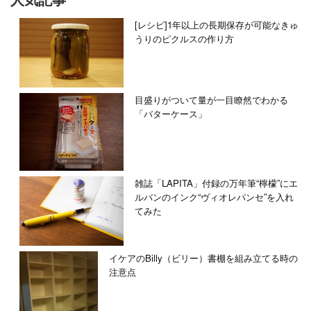
[レシピ]1年以上の長期保存が可能なきゅ
うりのピクルスの作り方
目盛りがついて量が一目瞭然でわかる
「バターケース」
雑誌「LAPITA」付録の万年筆“檸檬”にエ
ルバンのインク“ヴィオレパンセ”を入れ
てみた
イケアのBilly（ビリー）書棚を組み立てる時の
注意点