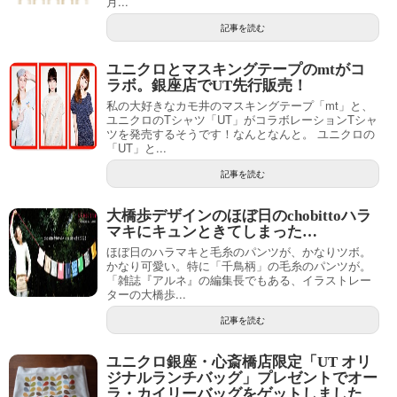
月...
記事を読む
ユニクロとマスキングテープのmtがコ
ラボ。銀座店でUT先行販売！
私の大好きなカモ井のマスキングテープ「mt」と、
ユニクロのTシャツ「UT」がコラボレーションTシャ
ツを発売するそうです！なんとなんと。 ユニクロの
「UT」と...
記事を読む
大橋歩デザインのほぼ日のchobittoハラ
マキにキュンときてしまった…
ほぼ日のハラマキと毛糸のパンツが、かなりツボ。
かなり可愛い。特に「千鳥柄」の毛糸のパンツが。
「雑誌『アルネ』の編集長でもある、イラストレー
ターの大橋歩...
記事を読む
ユニクロ銀座・心斎橋店限定「UT オリ
ジナルランチバッグ」プレゼントでオー
ラ・カイリーバッグをゲットしました