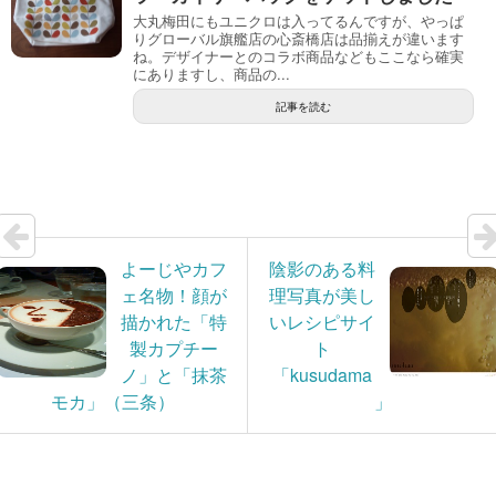
大丸梅田にもユニクロは入ってるんですが、やっぱ
りグローバル旗艦店の心斎橋店は品揃えが違います
ね。デザイナーとのコラボ商品などもここなら確実
にありますし、商品の...
記事を読む
よーじやカフ
陰影のある料
ェ名物！顔が
理写真が美し
描かれた「特
いレシピサイ
製カプチー
ト
ノ」と「抹茶
「kusudama
モカ」（三条）
」