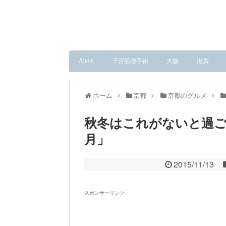
About
子宮筋腫手術
大阪
滋賀
ホーム
京都
京都のグルメ
秋冬はこれがないと過ご
月」
2015/11/13
スポンサーリンク