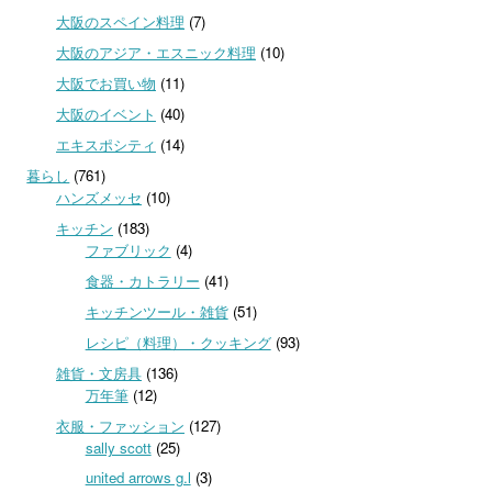
大阪のスペイン料理
(7)
大阪のアジア・エスニック料理
(10)
大阪でお買い物
(11)
大阪のイベント
(40)
エキスポシティ
(14)
暮らし
(761)
ハンズメッセ
(10)
キッチン
(183)
ファブリック
(4)
食器・カトラリー
(41)
キッチンツール・雑貨
(51)
レシピ（料理）・クッキング
(93)
雑貨・文房具
(136)
万年筆
(12)
衣服・ファッション
(127)
sally scott
(25)
united arrows g.l
(3)