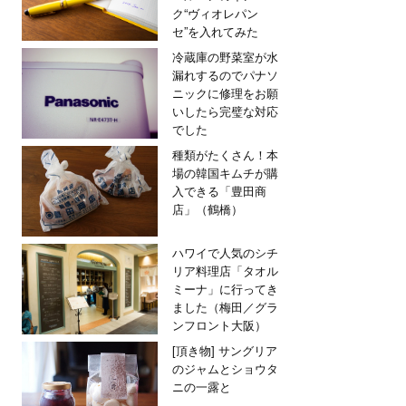
ク“ヴィオレパン
セ”を入れてみた
冷蔵庫の野菜室が水
漏れするのでパナソ
ニックに修理をお願
いしたら完璧な対応
でした
種類がたくさん！本
場の韓国キムチが購
入できる「豊田商
店」（鶴橋）
ハワイで人気のシチ
リア料理店「タオル
ミーナ」に行ってき
ました（梅田／グラ
ンフロント大阪）
[頂き物] サングリア
のジャムとショウタ
ニの一露と