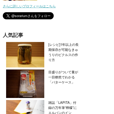
さらに詳しいプロフィールはこちら
人気記事
[レシピ]1年以上の長
期保存が可能なきゅ
うりのピクルスの作
り方
目盛りがついて量が
一目瞭然でわかる
「バターケース」
雑誌「LAPITA」付
録の万年筆“檸檬”に
エルバンのイン