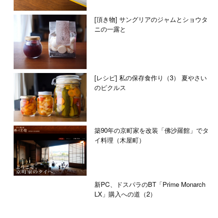
[頂き物] サングリアのジャムとショウタ
ニの一露と
[レシピ] 私の保存食作り（3） 夏やさい
のピクルス
築90年の京町家を改装「佛沙羅館」でタ
イ料理（木屋町）
新PC、ドスパラのBT「Prime Monarch
LX」購入への道（2）