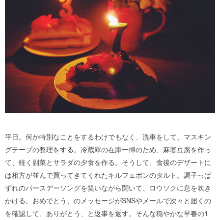
平日。何か特別なことをするわけでもなく、洗車をして、マスキン
グテープの整理をする。冷蔵庫の在庫一掃のため、麻婆豆腐を作っ
て、軽く副菜とサラダの夕食を作る。そうして、食後のデザートに
は相方が並んで買ってきてくれたキルフェボンのタルト。調子っぱ
ずれのバースデーソングを笑いながら聞いて、ロウソクに息を吹き
かける。おめでとう、のメッセージがSNSやメールで次々と届くの
を確認して、ありがとう、と返事を返す。そんな穏やかな早春の1