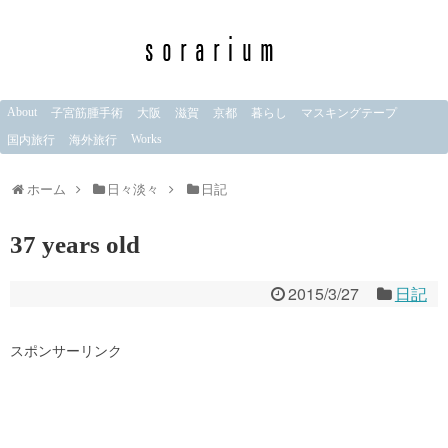
About
子宮筋腫手術
大阪
滋賀
京都
暮らし
マスキングテープ
Works
国内旅行
海外旅行
ホーム
日々淡々
日記
37 years old
2015/3/27
日記
スポンサーリンク