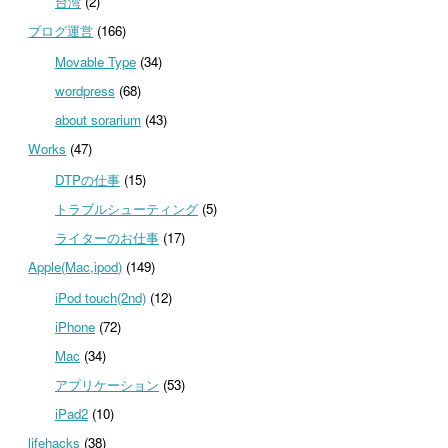
台湾
(2)
ブログ運営
(166)
Movable Type
(34)
wordpress
(68)
about sorarium
(43)
Works
(47)
DTPの仕事
(15)
トラブルシューティング
(5)
ライターのお仕事
(17)
Apple(Mac,ipod)
(149)
iPod touch(2nd)
(12)
iPhone
(72)
Mac
(34)
アプリケーション
(53)
iPad2
(10)
lifehacks
(38)