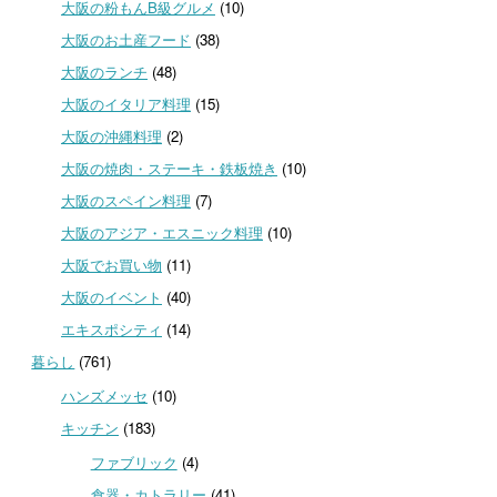
大阪の粉もんB級グルメ
(10)
大阪のお土産フード
(38)
大阪のランチ
(48)
大阪のイタリア料理
(15)
大阪の沖縄料理
(2)
大阪の焼肉・ステーキ・鉄板焼き
(10)
大阪のスペイン料理
(7)
大阪のアジア・エスニック料理
(10)
大阪でお買い物
(11)
大阪のイベント
(40)
エキスポシティ
(14)
暮らし
(761)
ハンズメッセ
(10)
キッチン
(183)
ファブリック
(4)
食器・カトラリー
(41)