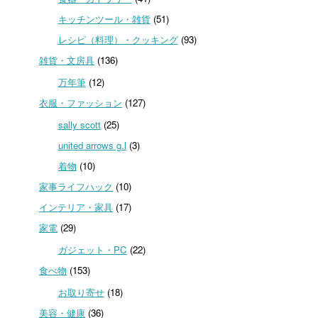
キッチンツール・雑貨
(51)
レシピ（料理）・クッキング
(93)
雑貨・文房具
(136)
万年筆
(12)
衣服・ファッション
(127)
sally scott
(25)
united arrows g.l
(3)
着物
(10)
家事ライフハック
(10)
インテリア・家具
(17)
家電
(29)
ガジェット・PC
(22)
食べ物
(153)
お取り寄せ
(18)
美容・健康
(36)