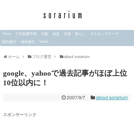
About
子宮筋腫手術
大阪
滋賀
京都
暮らし
マスキングテープ
Works
国内旅行
海外旅行
ホーム
ブログ運営
about sorarium
google、yahooで過去記事がほぼ上位
10位以内に！
2007/9/7
about sorarium
スポンサーリンク