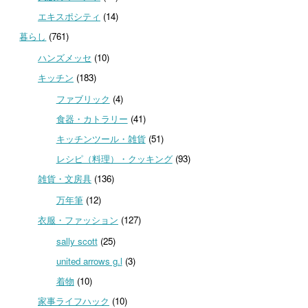
エキスポシティ
(14)
暮らし
(761)
ハンズメッセ
(10)
キッチン
(183)
ファブリック
(4)
食器・カトラリー
(41)
キッチンツール・雑貨
(51)
レシピ（料理）・クッキング
(93)
雑貨・文房具
(136)
万年筆
(12)
衣服・ファッション
(127)
sally scott
(25)
united arrows g.l
(3)
着物
(10)
家事ライフハック
(10)