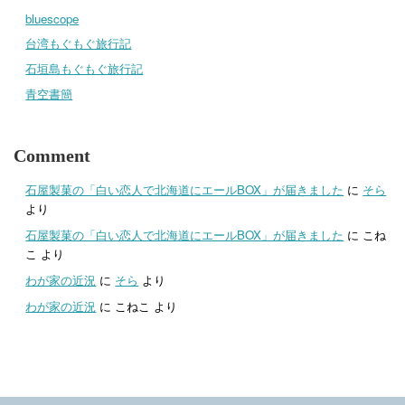
bluescope
台湾もぐもぐ旅行記
石垣島もぐもぐ旅行記
青空書簡
Comment
石屋製菓の「白い恋人で北海道にエールBOX」が届きました
に
そら
より
石屋製菓の「白い恋人で北海道にエールBOX」が届きました
に
こね
こ
より
わが家の近況
に
そら
より
わが家の近況
に
こねこ
より