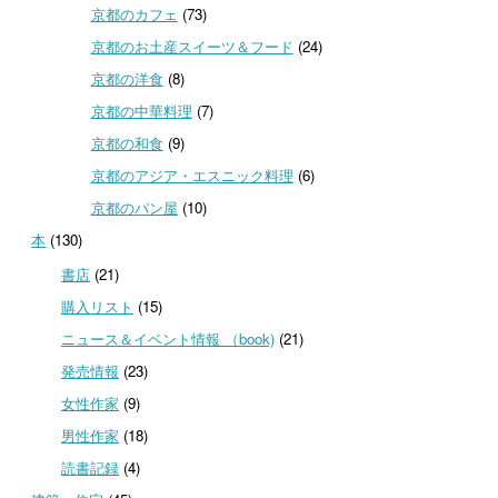
京都のカフェ
(73)
京都のお土産スイーツ＆フード
(24)
京都の洋食
(8)
京都の中華料理
(7)
京都の和食
(9)
京都のアジア・エスニック料理
(6)
京都のパン屋
(10)
本
(130)
書店
(21)
購入リスト
(15)
ニュース＆イベント情報 （book)
(21)
発売情報
(23)
女性作家
(9)
男性作家
(18)
読書記録
(4)