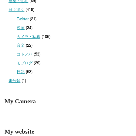
建築・住宅
(45)
日々淡々
(418)
Twitter
(21)
映画
(34)
カメラ・写真
(106)
音楽
(22)
コトノハ
(53)
モブログ
(29)
日記
(53)
未分類
(1)
My Camera
My website