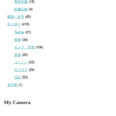
男性作家
(18)
読書記録
(4)
建築・住宅
(45)
日々淡々
(418)
Twitter
(21)
映画
(34)
カメラ・写真
(106)
音楽
(22)
コトノハ
(53)
モブログ
(29)
日記
(53)
未分類
(1)
My Camera