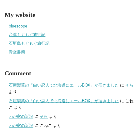
My website
bluescope
台湾もぐもぐ旅行記
石垣島もぐもぐ旅行記
青空書簡
Comment
石屋製菓の「白い恋人で北海道にエールBOX」が届きました
に
そら
より
石屋製菓の「白い恋人で北海道にエールBOX」が届きました
に
こね
こ
より
わが家の近況
に
そら
より
わが家の近況
に
こねこ
より