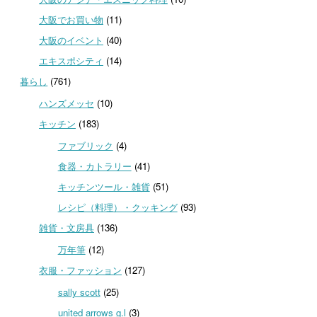
大阪でお買い物
(11)
大阪のイベント
(40)
エキスポシティ
(14)
暮らし
(761)
ハンズメッセ
(10)
キッチン
(183)
ファブリック
(4)
食器・カトラリー
(41)
キッチンツール・雑貨
(51)
レシピ（料理）・クッキング
(93)
雑貨・文房具
(136)
万年筆
(12)
衣服・ファッション
(127)
sally scott
(25)
united arrows g.l
(3)