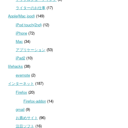
ライターのお仕事
(17)
Apple(Mac,ipod)
(149)
iPod touch(2nd)
(12)
iPhone
(72)
Mac
(34)
アプリケーション
(53)
iPad2
(10)
lifehacks
(38)
evernote
(2)
インターネット
(187)
Firefox
(20)
Firefox-addon
(14)
gmail
(9)
お薦めサイト
(96)
注目ソフト
(16)