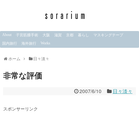
About
子宮筋腫手術
大阪
滋賀
京都
暮らし
マスキングテープ
Works
国内旅行
海外旅行
ホーム
日々淡々
非常な評価
2007/6/10
日々淡々
スポンサーリンク