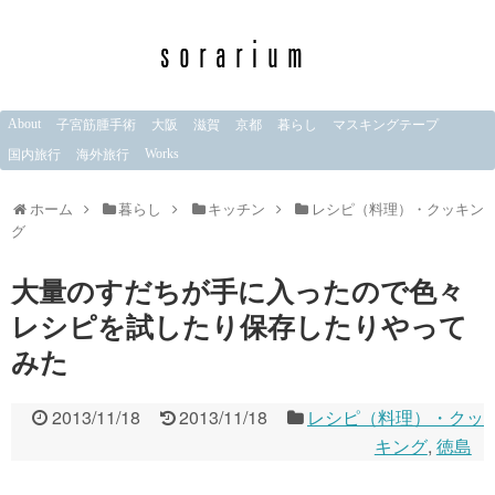
About
子宮筋腫手術
大阪
滋賀
京都
暮らし
マスキングテープ
Works
国内旅行
海外旅行
ホーム
暮らし
キッチン
レシピ（料理）・クッキン
グ
大量のすだちが手に入ったので色々
レシピを試したり保存したりやって
みた
2013/11/18
2013/11/18
レシピ（料理）・クッ
キング
,
徳島