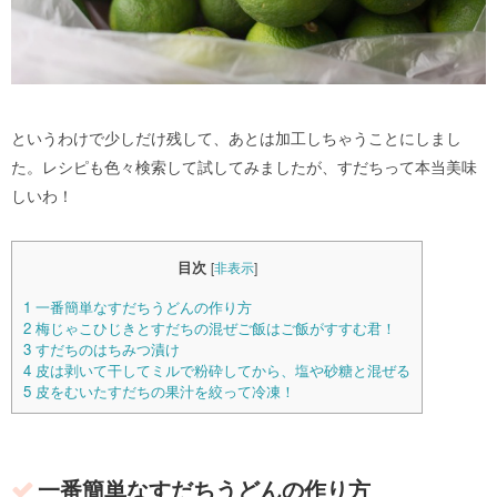
というわけで少しだけ残して、あとは加工しちゃうことにしまし
た。レシピも色々検索して試してみましたが、すだちって本当美味
しいわ！
目次
[
非表示
]
1
一番簡単なすだちうどんの作り方
2
梅じゃこひじきとすだちの混ぜご飯はご飯がすすむ君！
3
すだちのはちみつ漬け
4
皮は剥いて干してミルで粉砕してから、塩や砂糖と混ぜる
5
皮をむいたすだちの果汁を絞って冷凍！
一番簡単なすだちうどんの作り方