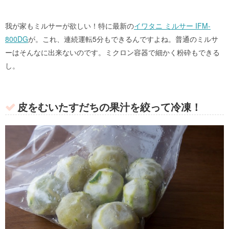
我が家もミルサーが欲しい！特に最新の
イワタニ ミルサー IFM-
800DG
が。これ、連続運転5分もできるんですよね。普通のミルサ
ーはそんなに出来ないのです。ミクロン容器で細かく粉砕もできる
し。
皮をむいたすだちの果汁を絞って冷凍！