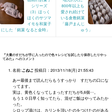
シリーズ
800年以上も
（3）ほっく
愛され続けて
ほくのサツマ
いる倉敷銘菓
イモを和菓子
「藤戸まんじ
にした「銘菓 なると金時」
ゅう」
『大量のすだちが手に入ったので色々レシピを試したり保存したりやっ
てみた』へのコメント
名前:
こねこ
投稿日：2013/11/18(月) 21:55:43
あー最後まで読んだらもうすっかり すだちの口にな
ってます。
実は、黄色くなってしまったすだちが5,6個‥。
もう１０日早く知ってたら、混ぜご飯はやってみたか
った。
シロップ漬けは、カリンを頂いたのをつけたのがある