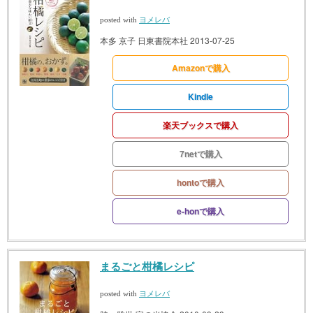
posted with
ヨメレバ
本多 京子 日東書院本社 2013-07-25
Amazonで購入
Kindle
楽天ブックスで購入
7netで購入
hontoで購入
e-honで購入
まるごと柑橘レシピ
posted with
ヨメレバ