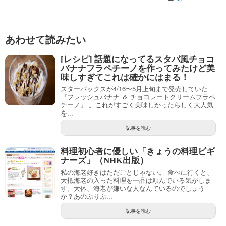
あわせて読みたい
[レシピ] 話題になってるスタバ風チョコ
バナナフラペチーノを作ってみたけど美
味しすぎてこれは確かにはまる！
スターバックスが4/16〜5月上旬まで発売していた
『フレッシュバナナ ＆ チョコレートクリームフラペ
チーノ』 。これがすごく美味しかったらしく大人気
を...
記事を読む
料理初心者に優しい「きょうの料理ビギ
ナーズ」（NHK出版）
私の海老好きはただごとじゃない。 食べに行くと、
大抵海老の入った料理を一品は頼んでいる気がしま
す。大体、海老が嫌いな人なんているのでしょう
か？あのぷりぷ...
記事を読む