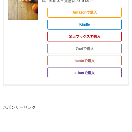
脇 雅世 家の光協会 2010-09-29
Amazonで購入
Kindle
楽天ブックスで購入
7netで購入
hontoで購入
e-honで購入
スポンサーリンク