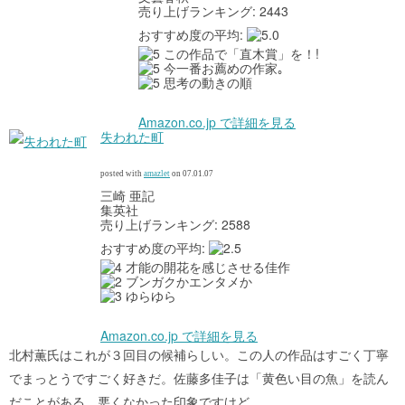
売り上げランキング: 2443
おすすめ度の平均:
この作品で「直木賞」を！!
今一番お薦めの作家｡
思考の動きの順
Amazon.co.jp で詳細を見る
失われた町
posted with
amazlet
on 07.01.07
三崎 亜記
集英社
売り上げランキング: 2588
おすすめ度の平均:
才能の開花を感じさせる佳作
ブンガクかエンタメか
ゆらゆら
Amazon.co.jp で詳細を見る
北村薫氏はこれが３回目の候補らしい。この人の作品はすごく丁寧
でまっとうですごく好きだ。佐藤多佳子は「黄色い目の魚」を読ん
だことがある。悪くなかった印象ですけど。