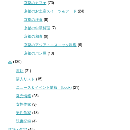
京都のカフェ
(73)
京都のお土産スイーツ＆フード
(24)
京都の洋食
(8)
京都の中華料理
(7)
京都の和食
(9)
京都のアジア・エスニック料理
(6)
京都のパン屋
(10)
本
(130)
書店
(21)
購入リスト
(15)
ニュース＆イベント情報 （book)
(21)
発売情報
(23)
女性作家
(9)
男性作家
(18)
読書記録
(4)
建築・住宅
(45)