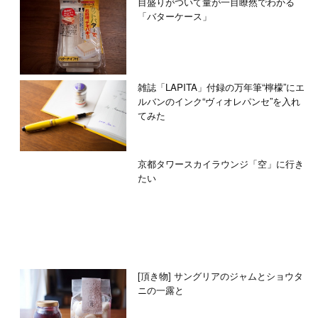
目盛りがついて量が一目瞭然でわかる
「バターケース」
雑誌「LAPITA」付録の万年筆“檸檬”にエ
ルバンのインク“ヴィオレパンセ”を入れ
てみた
京都タワースカイラウンジ「空」に行き
たい
[頂き物] サングリアのジャムとショウタ
ニの一露と