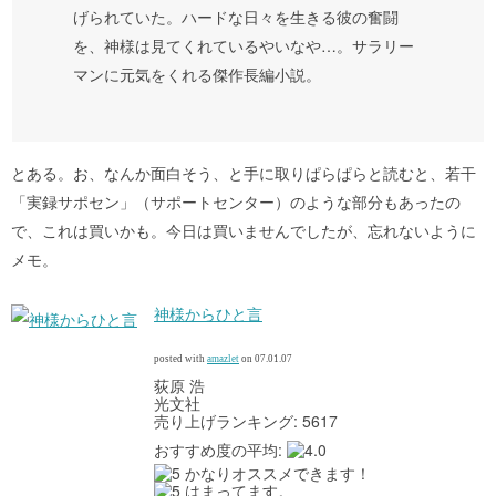
げられていた。ハードな日々を生きる彼の奮闘
を、神様は見てくれているやいなや…。サラリー
マンに元気をくれる傑作長編小説。
とある。お、なんか面白そう、と手に取りぱらぱらと読むと、若干
「実録サポセン」（サポートセンター）のような部分もあったの
で、これは買いかも。今日は買いませんでしたが、忘れないように
メモ。
神様からひと言
posted with
amazlet
on 07.01.07
荻原 浩
光文社
売り上げランキング: 5617
おすすめ度の平均:
かなりオススメできます！
はまってます。