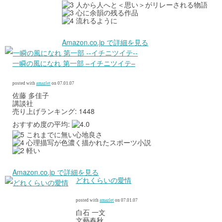
人から人へと＜思い＞がリレーされる物語
心に余韻の残る作品
流れるように
Amazon.co.jp で詳細を見る
一瞬の風になれ 第一部 –イチニツイテ–
posted with
amazlet
on 07.01.07
佐藤 多佳子
講談社
売り上げランキング: 1448
おすすめ度の平均:
これまでに無い心地良さ
心理描写が色濃く描かれたスポーツ小説
軽い
Amazon.co.jp で詳細を見る
どれくらいの愛情
posted with
amazlet
on 07.01.07
白石 一文
文藝春秋