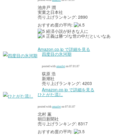
posted with
amazlet
on 07.01.07
池井戸 潤
実業之日本社
売り上げランキング: 2890
おすすめ度の平均:
経済小説が好きな人に
正義は勝つ!な世の中だといいなあ
Amazon.co.jp で詳細を見る
四度目の氷河期
posted with
amazlet
on 07.01.07
荻原 浩
新潮社
売り上げランキング: 4203
Amazon.co.jp で詳細を見る
ひとがた流し
posted with
amazlet
on 07.01.07
北村 薫
朝日新聞社
売り上げランキング: 8317
おすすめ度の平均: