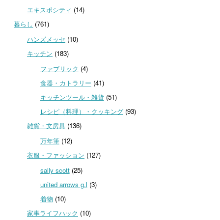
エキスポシティ
(14)
暮らし
(761)
ハンズメッセ
(10)
キッチン
(183)
ファブリック
(4)
食器・カトラリー
(41)
キッチンツール・雑貨
(51)
レシピ（料理）・クッキング
(93)
雑貨・文房具
(136)
万年筆
(12)
衣服・ファッション
(127)
sally scott
(25)
united arrows g.l
(3)
着物
(10)
家事ライフハック
(10)