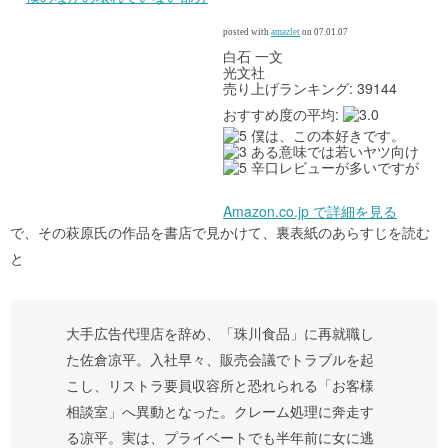
posted with
amazlet
on 07.01.07
白石 一文
光文社
売り上げランキング: 39144
おすすめ度の平均:
僕は、この本好きです。
ある意味では若いヤツ向け
辛口レビューが多いですが
Amazon.co.jp で詳細を見る
で、その萩原氏の作品を書店で見かけて、裏表紙のあらすじを読む
と
大手広告代理店を辞め、「珠川食品」に再就職し
た佐倉凉平。入社早々、販売会議でトラブルを起
こし、リストラ要員収容所と恐れられる「お客様
相談室」へ異動となった。クレーム処理に奔走す
る凉平。実は、プライベートでも半年前に女に逃