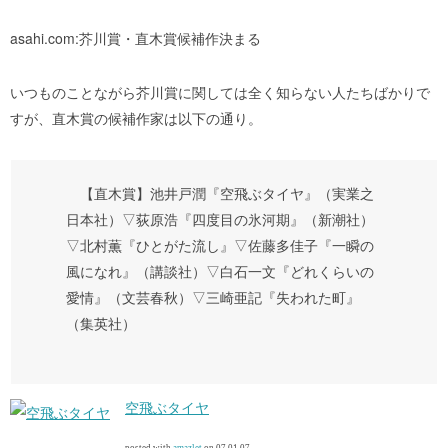
asahi.com:芥川賞・直木賞候補作決まる
いつものことながら芥川賞に関しては全く知らない人たちばかりで
すが、直木賞の候補作家は以下の通り。
【直木賞】池井戸潤『空飛ぶタイヤ』（実業之
日本社）▽荻原浩『四度目の氷河期』（新潮社）
▽北村薫『ひとがた流し』▽佐藤多佳子『一瞬の
風になれ』（講談社）▽白石一文『どれくらいの
愛情』（文芸春秋）▽三崎亜記『失われた町』
（集英社）
空飛ぶタイヤ