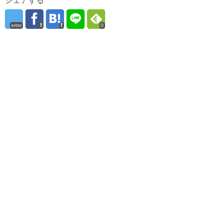
error
0