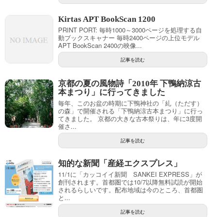
Kirtas APT BookScan 1200
PRINT PORT: 毎時1000～3000ページを処理する自
動ブックスキャナー 毎時2400ページの上位モデル
APT BookScan 2400の映像...
記事を読む
京都の夏の風物詩「2010年 下鴨納涼古
本まつり」に行ってきました
毎年、このお盆の時期に下鴨神社の「糺（ただす）
の森」で開催される「下鴨納涼古本まつり」に行っ
てきました。 京都の大きな古本祭りは、年に3度開
催さ...
記事を読む
知的な新聞「産経エクスプレス」
11/1に「カッコイイ新聞 SANKEI EXPRESS」が
創刊されます。首都圏では10/7以降無料試読が開始
されるらしいです。配布地域は今のところ、首都圏
と...
記事を読む