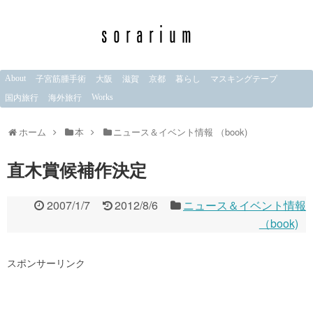
About
子宮筋腫手術
大阪
滋賀
京都
暮らし
マスキングテープ
Works
国内旅行
海外旅行
ホーム
本
ニュース＆イベント情報 （book)
直木賞候補作決定
2007/1/7
2012/8/6
ニュース＆イベント情報
（book)
スポンサーリンク