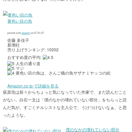
黄色い目の魚
posted with
amazlet
on 07.01.07
佐藤 多佳子
新潮社
売り上げランキング: 10202
おすすめ度の平均:
人生の通り道
マジ
黄色い目の魚は、さんご礁の魚サザナミヤッコの絵
Amazon.co.jp で詳細を見る
荻原浩は前々からちょっと気になっていた作家で、まだ読んだこと
がない。白石一文は「僕のなかの壊れていない部分」をちらっと読
んだ気が。すごくナルシストな主人公で、うけつけないなぁ、と思
ったような。
僕のなかの壊れていない部分