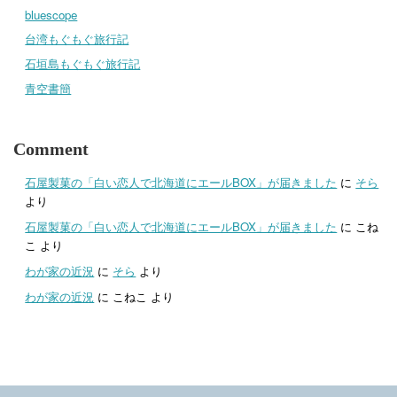
bluescope
台湾もぐもぐ旅行記
石垣島もぐもぐ旅行記
青空書簡
Comment
石屋製菓の「白い恋人で北海道にエールBOX」が届きました
に
そら
より
石屋製菓の「白い恋人で北海道にエールBOX」が届きました
に
こね
こ
より
わが家の近況
に
そら
より
わが家の近況
に
こねこ
より