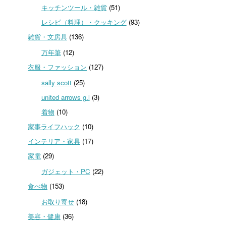
キッチンツール・雑貨
(51)
レシピ（料理）・クッキング
(93)
雑貨・文房具
(136)
万年筆
(12)
衣服・ファッション
(127)
sally scott
(25)
united arrows g.l
(3)
着物
(10)
家事ライフハック
(10)
インテリア・家具
(17)
家電
(29)
ガジェット・PC
(22)
食べ物
(153)
お取り寄せ
(18)
美容・健康
(36)