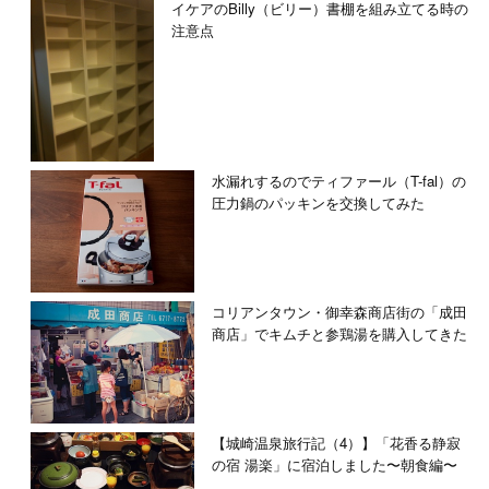
イケアのBilly（ビリー）書棚を組み立てる時の
注意点
水漏れするのでティファール（T-fal）の
圧力鍋のパッキンを交換してみた
コリアンタウン・御幸森商店街の「成田
商店」でキムチと参鶏湯を購入してきた
【城崎温泉旅行記（4）】「花香る静寂
の宿 湯楽」に宿泊しました〜朝食編〜