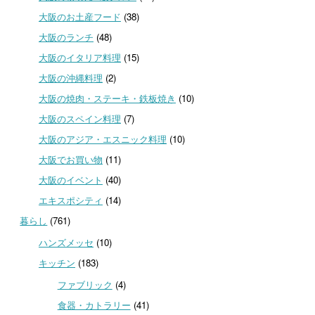
大阪のお土産フード
(38)
大阪のランチ
(48)
大阪のイタリア料理
(15)
大阪の沖縄料理
(2)
大阪の焼肉・ステーキ・鉄板焼き
(10)
大阪のスペイン料理
(7)
大阪のアジア・エスニック料理
(10)
大阪でお買い物
(11)
大阪のイベント
(40)
エキスポシティ
(14)
暮らし
(761)
ハンズメッセ
(10)
キッチン
(183)
ファブリック
(4)
食器・カトラリー
(41)