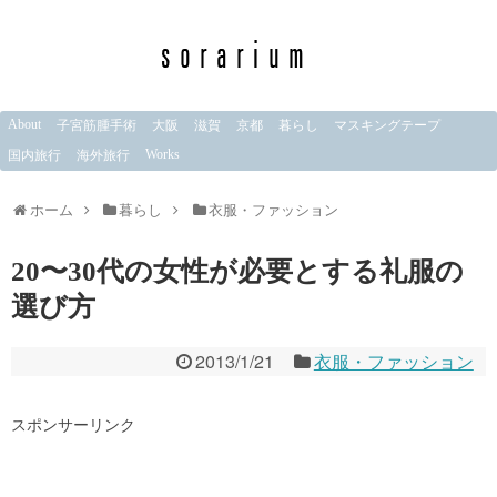
About
子宮筋腫手術
大阪
滋賀
京都
暮らし
マスキングテープ
Works
国内旅行
海外旅行
ホーム
暮らし
衣服・ファッション
20〜30代の女性が必要とする礼服の
選び方
2013/1/21
衣服・ファッション
スポンサーリンク