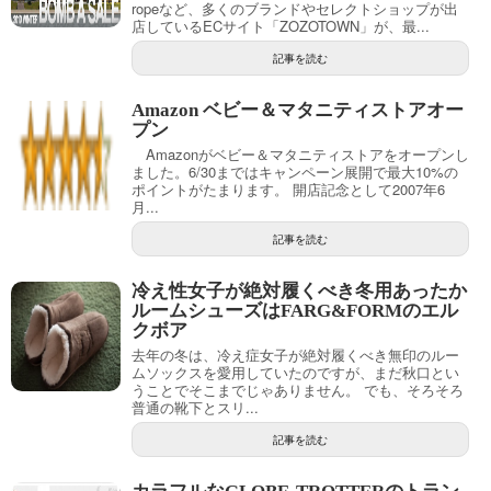
ropeなど、多くのブランドやセレクトショップが出
店しているECサイト「ZOZOTOWN」が、最...
記事を読む
Amazon ベビー＆マタニティストアオー
プン
Amazonがベビー＆マタニティストアをオープンし
ました。6/30まではキャンペーン展開で最大10%の
ポイントがたまります。 開店記念として2007年6
月...
記事を読む
冷え性女子が絶対履くべき冬用あったか
ルームシューズはFARG&FORMのエル
クボア
去年の冬は、冷え症女子が絶対履くべき無印のルー
ムソックスを愛用していたのですが、まだ秋口とい
うことでそこまでじゃありません。 でも、そろそろ
普通の靴下とスリ...
記事を読む