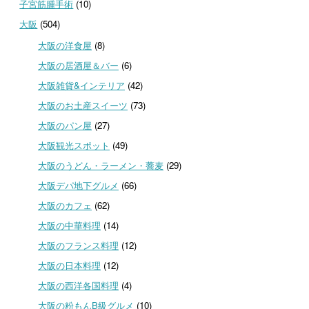
子宮筋腫手術
(10)
大阪
(504)
大阪の洋食屋
(8)
大阪の居酒屋＆バー
(6)
大阪雑貨&インテリア
(42)
大阪のお土産スイーツ
(73)
大阪のパン屋
(27)
大阪観光スポット
(49)
大阪のうどん・ラーメン・蕎麦
(29)
大阪デパ地下グルメ
(66)
大阪のカフェ
(62)
大阪の中華料理
(14)
大阪のフランス料理
(12)
大阪の日本料理
(12)
大阪の西洋各国料理
(4)
大阪の粉もんB級グルメ
(10)