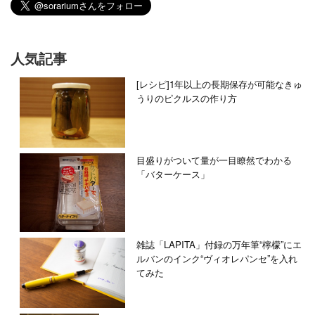
人気記事
[レシピ]1年以上の長期保存が可能なきゅ
うりのピクルスの作り方
目盛りがついて量が一目瞭然でわかる
「バターケース」
雑誌「LAPITA」付録の万年筆“檸檬”にエ
ルバンのインク“ヴィオレパンセ”を入れ
てみた