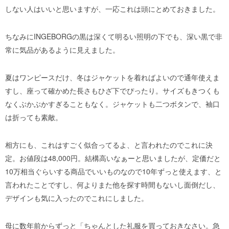
しない人はいいと思いますが、一応これは頭にとめておきました。
ちなみにINGEBORGの黒は深くて明るい照明の下でも、深い黒で非
常に気品があるように見えました。
夏はワンピースだけ、冬はジャケットを着ればよいので通年使えま
すし、座って確かめた長さもひざ下でぴったり。サイズもきつくも
なくぶかぶかすぎることもなく。ジャケットも二つボタンで、袖口
は折っても素敵。
相方にも、これはすごく似合ってるよ、と言われたのでこれに決
定。お値段は48,000円。結構高いなぁーと思いましたが、定価だと
10万相当ぐらいする商品でいいものなので10年ずっと使えます、と
言われたことですし、何よりまた他を探す時間もないし面倒だし、
デザインも気に入ったのでこれにしました。
母に数年前からずっと「ちゃんとした礼服を買っておきなさい。急