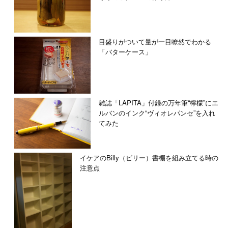
目盛りがついて量が一目瞭然でわかる
「バターケース」
雑誌「LAPITA」付録の万年筆“檸檬”にエ
ルバンのインク“ヴィオレパンセ”を入れ
てみた
イケアのBilly（ビリー）書棚を組み立てる時の
注意点