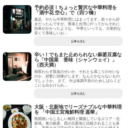
予約必須！ちょっと贅沢な中華料理を
「酒中花 空心」で（四ツ橋）
最近、やたら中華料理にはまってます。前々から好
きだったんですが、香港と台湾に行ってからそれに
拍車がかかったような。 中華といっても、大衆的な
安くて美味しいお...
記事を読む
辛い！でもまた止められない麻婆豆腐な
ら「中国菜 香味（シャンウェイ）」
（西天満）
相変わらず貧血のせいか、それとも肩こりのせいな
のか、頻繁に頭痛がします。なんとかならないもの
でしょうか。 さて、今は体調不良のためしばらくど
こにも出かけられ...
記事を読む
大阪・北新地でリーズナブルな中華料理
を 「中国王宮海鮮料理 遥華」
再開発いちじるしい梅田と隣接しているエリア・北
新地。東の銀座、西の北新地と比較されることも多
く、高級クラブ店が立ち並びゴージャスなお姉さま