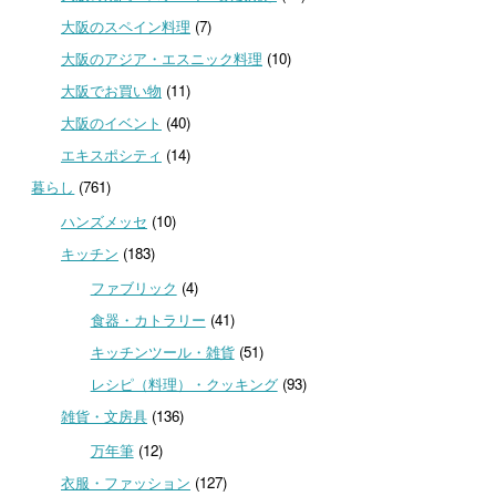
大阪のスペイン料理
(7)
大阪のアジア・エスニック料理
(10)
大阪でお買い物
(11)
大阪のイベント
(40)
エキスポシティ
(14)
暮らし
(761)
ハンズメッセ
(10)
キッチン
(183)
ファブリック
(4)
食器・カトラリー
(41)
キッチンツール・雑貨
(51)
レシピ（料理）・クッキング
(93)
雑貨・文房具
(136)
万年筆
(12)
衣服・ファッション
(127)