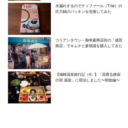
水漏れするのでティファール（T-fal）の
圧力鍋のパッキンを交換してみた
コリアンタウン・御幸森商店街の「成田
商店」でキムチと参鶏湯を購入してきた
【城崎温泉旅行記（4）】「花香る静寂
の宿 湯楽」に宿泊しました〜朝食編〜