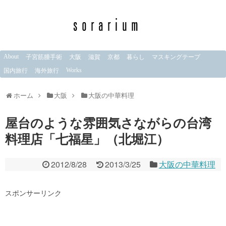
About
子宮筋腫手術
大阪
滋賀
京都
暮らし
マスキングテープ
Works
国内旅行
海外旅行
ホーム
大阪
大阪の中華料理
屋台のような雰囲気さながらの台湾
料理店「七福星」（北堀江）
2012/8/28
2013/3/25
大阪の中華料理
スポンサーリンク