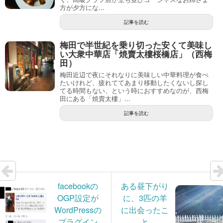
方が夕方にな...
記事を読む
梅田で半世紀を乗り切った安くて美味し
い大衆中華店「焼賣太樓桜橋店」（西梅
田）
梅田近辺で夜にそれなりに美味しい中華料理が食べ
たいけれど、疲れててあまり移動したくないし探し
てる時間もない、という時におすすめなのが、西梅
田にある「焼賣太樓」...
記事を読む
facebookの
ある昼下がり
OGP設定が
に、3匹の羊
WordPressの
に出会ったこ
プラグイン
と