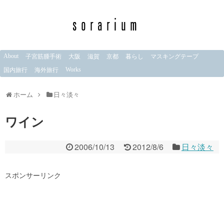
About
子宮筋腫手術
大阪
滋賀
京都
暮らし
マスキングテープ
Works
国内旅行
海外旅行
ホーム
日々淡々
ワイン
2006/10/13
2012/8/6
日々淡々
スポンサーリンク