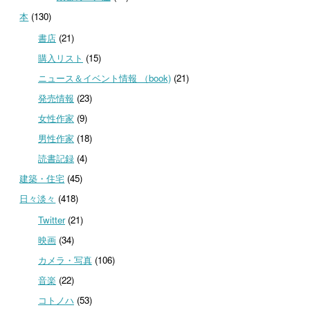
本
(130)
書店
(21)
購入リスト
(15)
ニュース＆イベント情報 （book)
(21)
発売情報
(23)
女性作家
(9)
男性作家
(18)
読書記録
(4)
建築・住宅
(45)
日々淡々
(418)
Twitter
(21)
映画
(34)
カメラ・写真
(106)
音楽
(22)
コトノハ
(53)