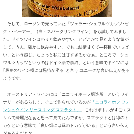
そして、ローソンで売っていた「ツェラー･シュワルツカッツ･ゼ
クト･ベーアー」（白・スパークリングワイン）をも試してみまし
た。ドイツワインはわりと飲みやすい、とどこかで見たような気が
して。うん、確かに飲みやすい。でも…結構甘くて―杯目でいっぱ
い、という感じ。ちょっと私には甘すぎるかなぁ。ところで、シュ
ワルツカッツというのはドイツ語で黒猫、という意味でドイツには
｢最良のワイン樽には黒猫が座る｣と言う ユニークな言い伝えがある
ようです。
オーストリア・ワインには「ニコライホーフ醸造所」というワイ
ナリーがあるらしく、そこで作られているのが
「ニコライホフ フォ
ンシュタイン リースリング スマラクト」
。これはボトルがすごくス
リムで綺麗だなぁと思って見てたんですが、スマラクトとは緑のト
カゲという意味で「良い畑には緑のトカゲがいる」という言い伝え
があるんだとか。