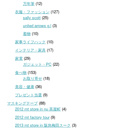
万年筆
(12)
衣服・ファッション
(127)
sally scott
(25)
united arrows g.l
(3)
着物
(10)
家事ライフハック
(10)
インテリア・家具
(17)
家電
(29)
ガジェット・PC
(22)
食べ物
(153)
お取り寄せ
(18)
美容・健康
(36)
プレゼント当選
(9)
マスキングテープ
(88)
2012 mt store in nu 茶屋町
(4)
2012 mt factory tour
(9)
2013 mt store in 阪急梅田スーク
(3)