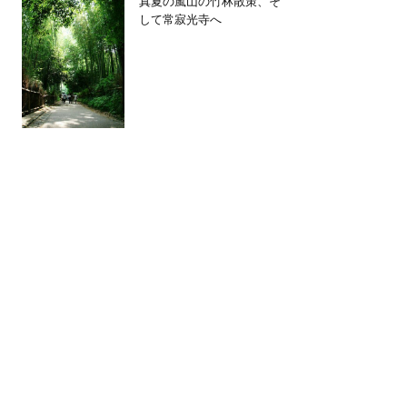
真夏の嵐山の竹林散策、そ
して常寂光寺へ