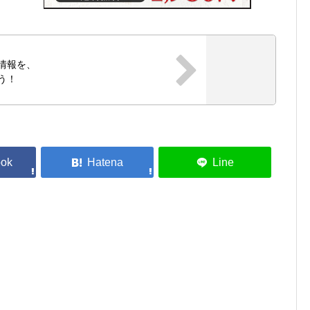
ス情報を、
う！