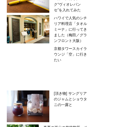
ク“ヴィオレパン
セ”を入れてみた
ハワイで人気のシチ
リア料理店「タオル
ミーナ」に行ってき
ました（梅田／グラ
ンフロント大阪）
京都タワースカイラ
ウンジ「空」に行き
たい
[頂き物] サングリア
のジャムとショウタ
ニの一露と