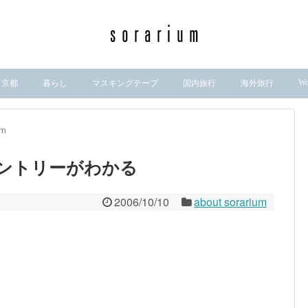
Wo
京都
暮らし
マスキングテープ
国内旅行
海外旅行
um
で人気エントリーがわかる
2006/10/10
about sorarium