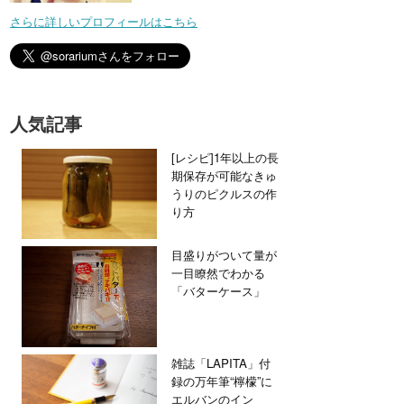
さらに詳しいプロフィールはこちら
人気記事
[レシピ]1年以上の長
期保存が可能なきゅ
うりのピクルスの作
り方
目盛りがついて量が
一目瞭然でわかる
「バターケース」
雑誌「LAPITA」付
録の万年筆“檸檬”に
エルバンのイン