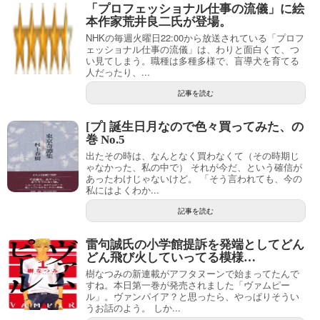
「プロフェッショナル仕事の流儀」に絵
本作家荒井良二氏が登場。
NHKの毎週火曜日22:00から放送されている「プロフ
ェッショナル仕事の流儀」は、わりと面白くて、つ
い見てしまう。職種は多種多様で、盲導犬を育てる
人だったり、...
記事を読む
[プ] 誕生日月なので色々買ってみた、の
巻 No.5
出たその時は、なんとなく買わなくて（その時期じ
ゃなかった、私の中で） それが今だ、という確信が
あったわけじゃないけど。 「そう言われても、今の
私にはよくわか...
記事を読む
雷句誠氏の小学館提訴を発端としてどん
どん飛び火していってる模様…
樹なつみの新連載がアフタヌーンで始まってたんで
すね。本日第一巻が発売されました「ヴァムピー
ル」。ヴァンパイア？と思ったら、やっぱりそうい
うお話のよう。 しか...