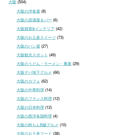
大阪
(504)
大阪の洋食屋
(8)
大阪の居酒屋＆バー
(6)
大阪雑貨&インテリア
(42)
大阪のお土産スイーツ
(73)
大阪のパン屋
(27)
大阪観光スポット
(49)
大阪のうどん・ラーメン・蕎麦
(29)
大阪デパ地下グルメ
(66)
大阪のカフェ
(62)
大阪の中華料理
(14)
大阪のフランス料理
(12)
大阪の日本料理
(12)
大阪の西洋各国料理
(4)
大阪の粉もんB級グルメ
(10)
大阪のお土産フード
(38)