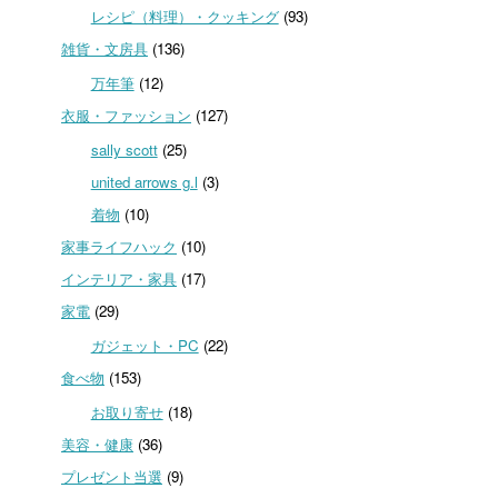
レシピ（料理）・クッキング
(93)
雑貨・文房具
(136)
万年筆
(12)
衣服・ファッション
(127)
sally scott
(25)
united arrows g.l
(3)
着物
(10)
家事ライフハック
(10)
インテリア・家具
(17)
家電
(29)
ガジェット・PC
(22)
食べ物
(153)
お取り寄せ
(18)
美容・健康
(36)
プレゼント当選
(9)