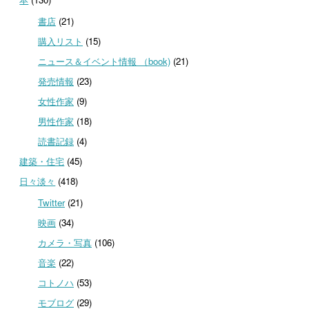
書店
(21)
購入リスト
(15)
ニュース＆イベント情報 （book)
(21)
発売情報
(23)
女性作家
(9)
男性作家
(18)
読書記録
(4)
建築・住宅
(45)
日々淡々
(418)
Twitter
(21)
映画
(34)
カメラ・写真
(106)
音楽
(22)
コトノハ
(53)
モブログ
(29)