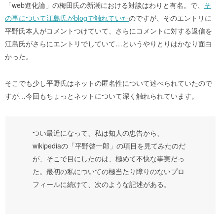
「web進化論」の梅田氏の新潮における対談はわりと有名。で、
そ
の事について江島氏がblogで触れていた
のですが、そのエントリに
平野氏本人がコメントつけていて、さらにコメントに対する返信を
江島氏がさらにエントリでしていて…というやりとりはかなり面白
かった。
そこでも少し平野氏はネットの匿名性について述べられていたので
すが…今回もちょっとネットについて深く触れられています。
つい最近になって、私は知人の忠告から、
wikipediaの「平野啓一郎」の項目を見てみたのだ
が、そこで目にしたのは、極めて不快な事実だっ
た。最初の私についての極当たり障りのないプロ
フィールに続けて、次のような記述がある。