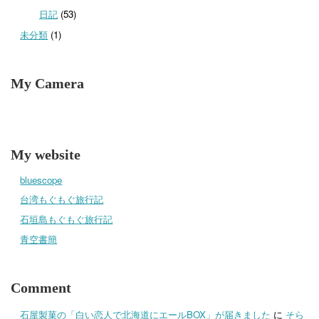
日記
(53)
未分類
(1)
My Camera
My website
bluescope
台湾もぐもぐ旅行記
石垣島もぐもぐ旅行記
青空書簡
Comment
石屋製菓の「白い恋人で北海道にエールBOX」が届きました
に
そら