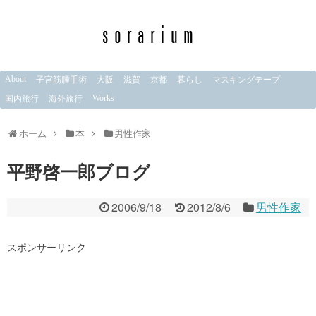
About
子宮筋腫手術
大阪
滋賀
京都
暮らし
マスキングテープ
Works
国内旅行
海外旅行
ホーム
本
男性作家
平野啓一郎ブログ
2006/9/18
2012/8/6
男性作家
スポンサーリンク