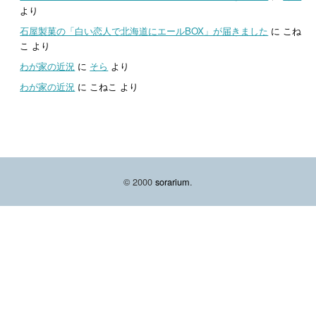
より
石屋製菓の「白い恋人で北海道にエールBOX」が届きました
に
こね
こ
より
わが家の近況
に
そら
より
わが家の近況
に
こねこ
より
© 2000
sorarium
.