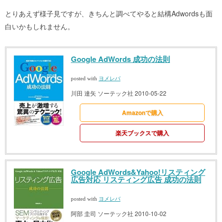
とりあえず様子見ですが、きちんと調べてやると結構Adwordsも面
白いかもしれません。
Google AdWords 成功の法則
posted with
ヨメレバ
川田 達矢 ソーテック社 2010-05-22
Amazonで購入
楽天ブックスで購入
Google AdWords&Yahoo!リスティング
広告対応 リスティング広告 成功の法則
posted with
ヨメレバ
阿部 圭司 ソーテック社 2010-10-02