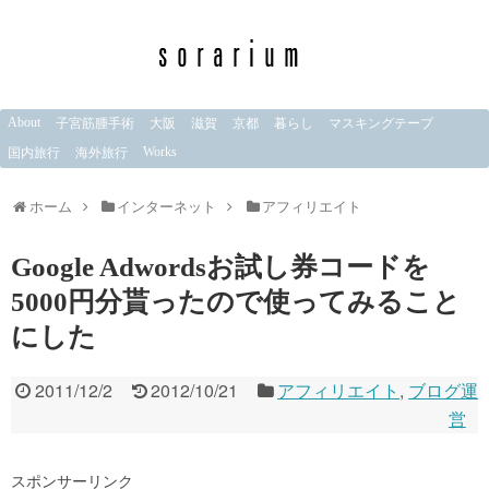
About
子宮筋腫手術
大阪
滋賀
京都
暮らし
マスキングテープ
Works
国内旅行
海外旅行
ホーム
インターネット
アフィリエイト
Google Adwordsお試し券コードを
5000円分貰ったので使ってみること
にした
2011/12/2
2012/10/21
アフィリエイト
,
ブログ運
営
スポンサーリンク