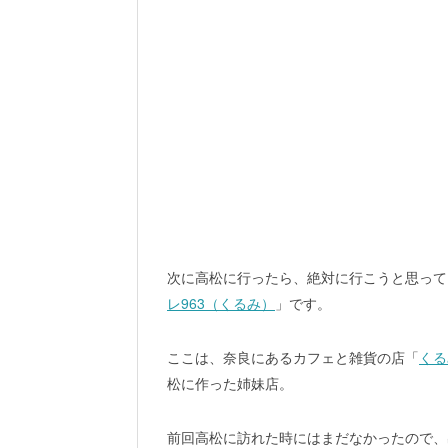
次に高松に行ったら、絶対に行こうと思って
レ963（くるみ）
」です。
ここは、奈良にあるカフェと雑貨の店「
くる
松に作った姉妹店。
前回高松に訪れた時にはまだなかったので、