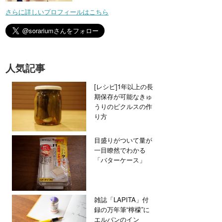
さらに詳しいプロフィールはこちら
人気記事
[レシピ]1年以上の長
期保存が可能なきゅ
うりのピクルスの作
り方
目盛りがついて量が
一目瞭然でわかる
「バターケース」
雑誌「LAPITA」付
録の万年筆“檸檬”に
エルバンのイン