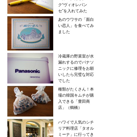
ク“ヴィオレパン
セ”を入れてみた
あのウワサの「面白
い恋人」を食べてみ
ました
冷蔵庫の野菜室が水
漏れするのでパナソ
ニックに修理をお願
いしたら完璧な対応
でした
種類がたくさん！本
場の韓国キムチが購
入できる「豊田商
店」（鶴橋）
ハワイで人気のシチ
リア料理店「タオル
ミーナ」に行ってき