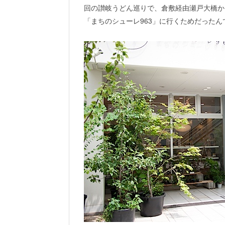
回の讃岐うどん巡りで、倉敷経由瀬戸大橋か
「まちのシューレ963」に行くためだったん