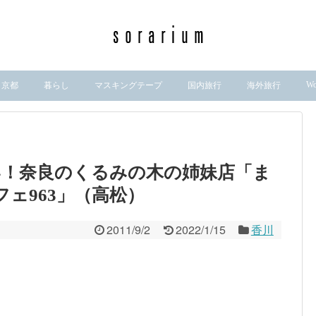
Wo
京都
暮らし
マスキングテープ
国内旅行
海外旅行
い！奈良のくるみの木の姉妹店「ま
フェ963」（高松）
2011/9/2
2022/1/15
香川