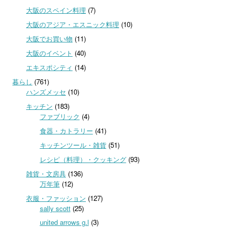
大阪のスペイン料理
(7)
大阪のアジア・エスニック料理
(10)
大阪でお買い物
(11)
大阪のイベント
(40)
エキスポシティ
(14)
暮らし
(761)
ハンズメッセ
(10)
キッチン
(183)
ファブリック
(4)
食器・カトラリー
(41)
キッチンツール・雑貨
(51)
レシピ（料理）・クッキング
(93)
雑貨・文房具
(136)
万年筆
(12)
衣服・ファッション
(127)
sally scott
(25)
united arrows g.l
(3)