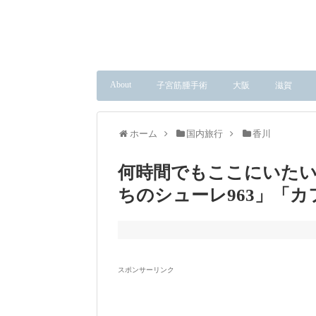
About
子宮筋腫手術
大阪
滋賀
ホーム
国内旅行
香川
何時間でもここにいた
ちのシューレ963」「カ
スポンサーリンク