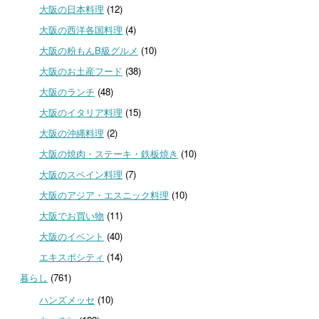
大阪の日本料理
(12)
大阪の西洋各国料理
(4)
大阪の粉もんB級グルメ
(10)
大阪のお土産フード
(38)
大阪のランチ
(48)
大阪のイタリア料理
(15)
大阪の沖縄料理
(2)
大阪の焼肉・ステーキ・鉄板焼き
(10)
大阪のスペイン料理
(7)
大阪のアジア・エスニック料理
(10)
大阪でお買い物
(11)
大阪のイベント
(40)
エキスポシティ
(14)
暮らし
(761)
ハンズメッセ
(10)