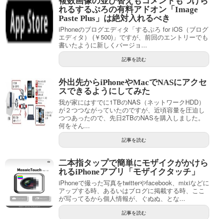
複数画像の並び替えもコメントもつけら
れるするぷろの有料アドオン「Image
Paste Plus」は絶対入れるべき
iPhoneのブログエディタ「するぷろ for iOS（ブログ
エディタ） (￥500)」ですが、前回のエントリーでも
書いたように新しくバージョ...
記事を読む
外出先からiPhoneやMacでNASにアクセ
スできるようにしてみた
我が家にはすでに1TBのNAS（ネットワークHDD）
が２つつながっていたのですが、近頃容量を圧迫し
つつあったので、先日2TBのNASを購入しました。
何をそん...
記事を読む
二本指タップで簡単にモザイクがかけら
れるiPhoneアプリ「モザイクタッチ」
iPhoneで撮った写真をtwitterやfacebook、mixiなどに
アップする時、あるいはブログに掲載する時、ここ
が写ってるから個人情報が、ぐぬぬ、とな...
記事を読む