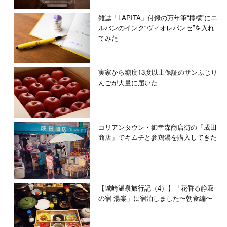
雑誌「LAPITA」付録の万年筆“檸檬”にエ
ルバンのインク“ヴィオレパンセ”を入れ
てみた
実家から糖度13度以上保証のサンふじり
んごが大量に届いた
コリアンタウン・御幸森商店街の「成田
商店」でキムチと参鶏湯を購入してきた
【城崎温泉旅行記（4）】「花香る静寂
の宿 湯楽」に宿泊しました〜朝食編〜