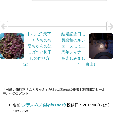
[レシピ] 天下
結婚記念日に
一！うちのお
長楽館のルシ
婆ちゃんの酸
ェーヌにて二
っぱ〜い梅干
周年ディナー
しの作り方
を楽しみまし
（2）
た（東山）
『可愛い旅行本「ことりっぷ」がiPad/iPhoneに登場！期間限定セール
中』へのコメント
名前:
プラスネジ (@plusnezi)
投稿日：2011/08/17(水)
10:28:58