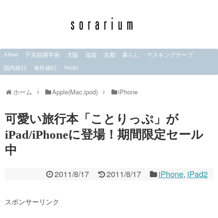
About
子宮筋腫手術
大阪
滋賀
京都
暮らし
マスキングテープ
Works
国内旅行
海外旅行
ホーム
Apple(Mac,ipod)
iPhone
可愛い旅行本「ことりっぷ」が
iPad/iPhoneに登場！期間限定セール
中
2011/8/17
2011/8/17
iPhone
,
iPad2
スポンサーリンク