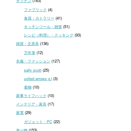
キッチン
(183)
ファブリック
(4)
食器・カトラリー
(41)
キッチンツール・雑貨
(51)
レシピ（料理）・クッキング
(93)
雑貨・文房具
(136)
万年筆
(12)
衣服・ファッション
(127)
sally scott
(25)
united arrows g.l
(3)
着物
(10)
家事ライフハック
(10)
インテリア・家具
(17)
家電
(29)
ガジェット・PC
(22)
食べ物
(153)