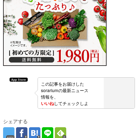
この記事をお届けした
sorariumの最新ニュース
情報を、
いいね
してチェックしよ
う！
シェアする
error
0