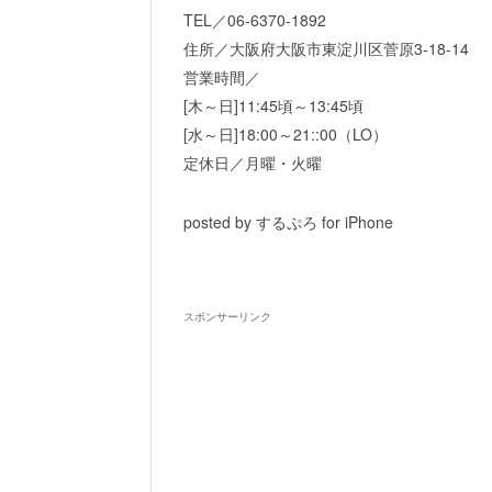
TEL／06-6370-1892
住所／大阪府大阪市東淀川区菅原3-18-14
営業時間／
[木～日]11:45頃～13:45頃
[水～日]18:00～21::00（LO）
定休日／月曜・火曜
posted by するぷろ for iPhone
スポンサーリンク