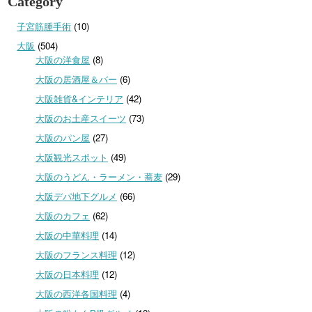
Category
子宮筋腫手術
(10)
大阪
(504)
大阪の洋食屋
(8)
大阪の居酒屋＆バー
(6)
大阪雑貨&インテリア
(42)
大阪のお土産スイーツ
(73)
大阪のパン屋
(27)
大阪観光スポット
(49)
大阪のうどん・ラーメン・蕎麦
(29)
大阪デパ地下グルメ
(66)
大阪のカフェ
(62)
大阪の中華料理
(14)
大阪のフランス料理
(12)
大阪の日本料理
(12)
大阪の西洋各国料理
(4)