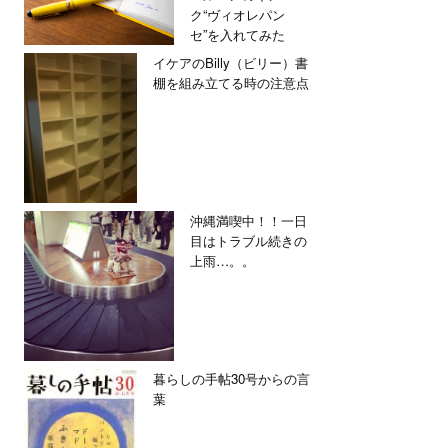
ク“ヴィオレパン
セ”を入れてみた
イケアのBilly（ビリー）書
棚を組み立てる時の注意点
沖縄満喫中！！一日
目はトラブル続きの
上雨…。。
暮らしの手帖30号からの言
葉