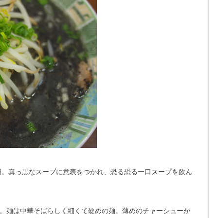
円。
真っ黒なスープに意表をつかれ、恐る恐る一口スープを飲ん
。麺は中華そばらしく細くて硬めの麺。薄めのチャーシューが