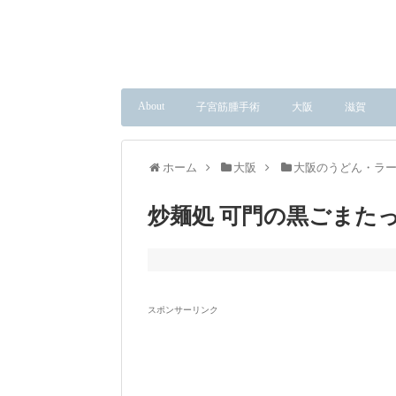
About
子宮筋腫手術
大阪
滋賀
ホーム
大阪
大阪のうどん・ラ
炒麺処 可門の黒ごまた
スポンサーリンク