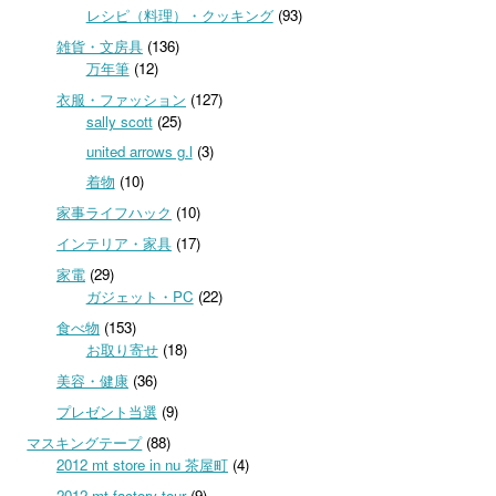
レシピ（料理）・クッキング
(93)
雑貨・文房具
(136)
万年筆
(12)
衣服・ファッション
(127)
sally scott
(25)
united arrows g.l
(3)
着物
(10)
家事ライフハック
(10)
インテリア・家具
(17)
家電
(29)
ガジェット・PC
(22)
食べ物
(153)
お取り寄せ
(18)
美容・健康
(36)
プレゼント当選
(9)
マスキングテープ
(88)
2012 mt store in nu 茶屋町
(4)
2012 mt factory tour
(9)