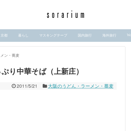
Wo
京都
暮らし
マスキングテープ
国内旅行
海外旅行
ーメン・蕎麦
っぷり中華そば（上新庄）
2011/5/21
大阪のうどん・ラーメン・蕎麦