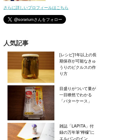
さらに詳しいプロフィールはこちら
人気記事
[レシピ]1年以上の長
期保存が可能なきゅ
うりのピクルスの作
り方
目盛りがついて量が
一目瞭然でわかる
「バターケース」
雑誌「LAPITA」付
録の万年筆“檸檬”に
エルバンのイン