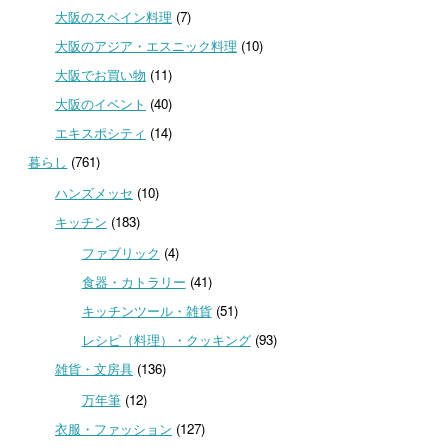
大阪のスペイン料理
(7)
大阪のアジア・エスニック料理
(10)
大阪でお買い物
(11)
大阪のイベント
(40)
エキスポシティ
(14)
暮らし
(761)
ハンズメッセ
(10)
キッチン
(183)
ファブリック
(4)
食器・カトラリー
(41)
キッチンツール・雑貨
(51)
レシピ（料理）・クッキング
(93)
雑貨・文房具
(136)
万年筆
(12)
衣服・ファッション
(127)