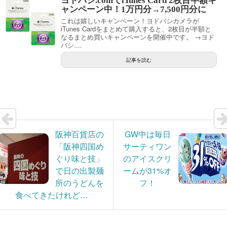
ヨドバシ.comでiTunes Card 2枚目半額キ
ャンペーン中！1万円分→7,500円分に
これは嬉しいキャンペーン！ヨドバシカメラが
iTunes Cardをまとめて購入すると、2枚目が半額と
なるまとめ買いキャンペーンを開催中です。 →ヨド
バシ....
記事を読む
阪神百貨店の
GW中は毎日
「阪神四国め
サーティワン
ぐり味と技」
のアイスクリ
で日の出製麺
ームが31%オ
所のうどんを
フ！
食べてきたけれど…