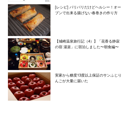
[レシピ] パリパリだけどヘルシー！オー
ブンで出来る揚げない春巻きの作り方
【城崎温泉旅行記（4）】「花香る静寂
の宿 湯楽」に宿泊しました〜朝食編〜
実家から糖度13度以上保証のサンふじり
んごが大量に届いた