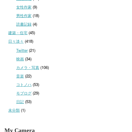
女性作家
(9)
男性作家
(18)
読書記録
(4)
建築・住宅
(45)
日々淡々
(418)
Twitter
(21)
映画
(34)
カメラ・写真
(106)
音楽
(22)
コトノハ
(53)
モブログ
(29)
日記
(53)
未分類
(1)
My Camera