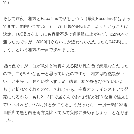
で）
そして昨夜、相方とFacetimeで話をしつつ（最近Facetimeにはまっ
てます。面白いですね！）、Wi-Fi版の64GBにしようということは
決定。16GBはあまりにも容量不足で選択肢に上がらず、32か64で
迷ったのですが、8000円ぐらいしか違わないんだったら64GBにし
よう、という相方の一言で決めました。
後は色ですが、白が意外と写真を見る限り乳白色で綺麗な白だった
ので、白がいいなぁーと思っていたのですが、相方は断然黒がい
い、と主張し、お互い譲らず…w 結局、私の好きな色でいいよ、
もうと折れてくれたので、それじゃぁ、今夜オンラインストアで発
売になるから、もし2，3日で届くんであれば私が好きな色で注文し
ていいけれど、GW明けとかになるようだったら、一度一緒に家電
量販店で黒と白を両方見比べてみて実際に決めましょう、となりま
した。