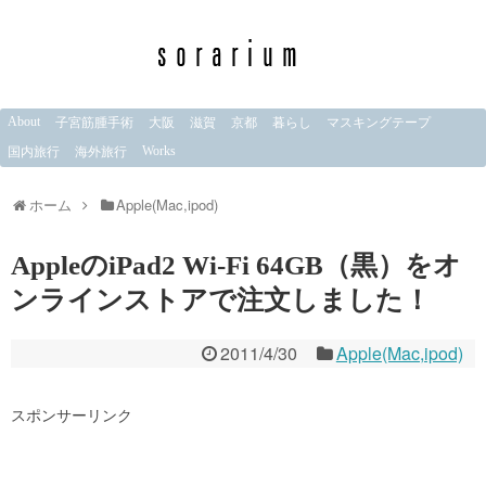
About
子宮筋腫手術
大阪
滋賀
京都
暮らし
マスキングテープ
Works
国内旅行
海外旅行
ホーム
Apple(Mac,ipod)
AppleのiPad2 Wi-Fi 64GB（黒）をオ
ンラインストアで注文しました！
2011/4/30
Apple(Mac,ipod)
スポンサーリンク