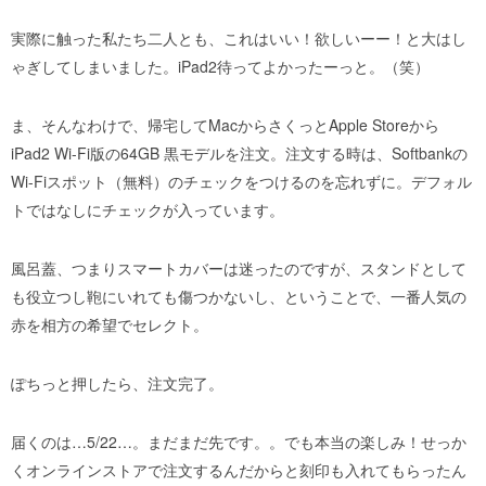
実際に触った私たち二人とも、これはいい！欲しいーー！と大はし
ゃぎしてしまいました。iPad2待ってよかったーっと。（笑）
ま、そんなわけで、帰宅してMacからさくっとApple Storeから
iPad2 Wi-Fi版の64GB 黒モデルを注文。注文する時は、Softbankの
Wi-Fiスポット（無料）のチェックをつけるのを忘れずに。デフォル
トではなしにチェックが入っています。
風呂蓋、つまりスマートカバーは迷ったのですが、スタンドとして
も役立つし鞄にいれても傷つかないし、ということで、一番人気の
赤を相方の希望でセレクト。
ぽちっと押したら、注文完了。
届くのは…5/22…。まだまだ先です。。でも本当の楽しみ！せっか
くオンラインストアで注文するんだからと刻印も入れてもらったん