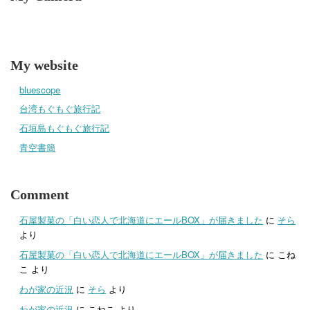
My website
bluescope
台湾もぐもぐ旅行記
石垣島もぐもぐ旅行記
青空書簡
Comment
石屋製菓の「白い恋人で北海道にエールBOX」が届きました
に
そら
より
石屋製菓の「白い恋人で北海道にエールBOX」が届きました
に
こね
こ
より
わが家の近況
に
そら
より
わが家の近況
に
こねこ
より