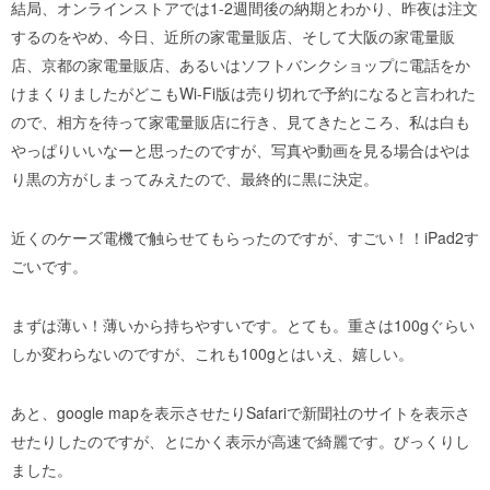
結局、オンラインストアでは1-2週間後の納期とわかり、昨夜は注文
するのをやめ、今日、近所の家電量販店、そして大阪の家電量販
店、京都の家電量販店、あるいはソフトバンクショップに電話をか
けまくりましたがどこもWi-Fi版は売り切れで予約になると言われた
ので、相方を待って家電量販店に行き、見てきたところ、私は白も
やっぱりいいなーと思ったのですが、写真や動画を見る場合はやは
り黒の方がしまってみえたので、最終的に黒に決定。
近くのケーズ電機で触らせてもらったのですが、すごい！！iPad2す
ごいです。
まずは薄い！薄いから持ちやすいです。とても。重さは100gぐらい
しか変わらないのですが、これも100gとはいえ、嬉しい。
あと、google mapを表示させたりSafariで新聞社のサイトを表示さ
せたりしたのですが、とにかく表示が高速で綺麗です。びっくりし
ました。