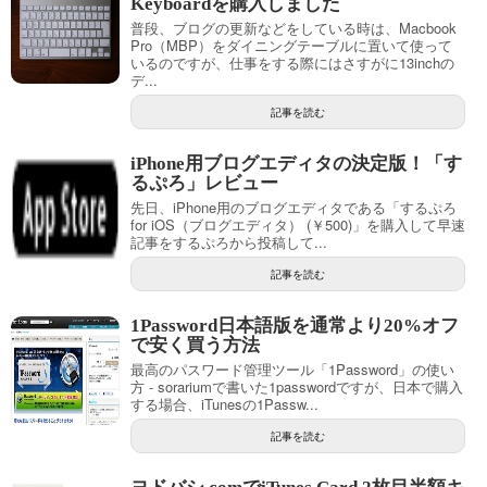
Keyboardを購入しました
普段、ブログの更新などをしている時は、Macbook
Pro（MBP）をダイニングテーブルに置いて使って
いるのですが、仕事をする際にはさすがに13inchの
デ...
記事を読む
iPhone用ブログエディタの決定版！「す
るぷろ」レビュー
先日、iPhone用のブログエディタである「するぷろ
for iOS（ブログエディタ） (￥500)」を購入して早速
記事をするぷろから投稿して...
記事を読む
1Password日本語版を通常より20%オフ
で安く買う方法
最高のパスワード管理ツール「1Password」の使い
方 - sorariumで書いた1passwordですが、日本で購入
する場合、iTunesの1Passw...
記事を読む