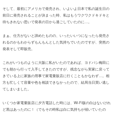
そして、最初にアメリカで発売され、いよいよ日本で私の誕生日の
前日に発売されることが決まった時、私はもうワクワクドキドキと
待ちきれない思いで発表の日から過ごしていたのに…。
まぁ、仕方がないと諦めたものの、いったいいつになったら発売さ
れるのかもわからずもんもんとした気持ちでいたのですが、突然の
発表そして即販売。
これがいつものように大阪に私がいたのであれば、ヨドバシ梅田に
でも朝から行って入手してきたのですが、残念ながら実家に戻って
きている上に家族の用事で家電量販店に行くこともかなわず…。相
方も忙しくて容量や色を相談できなかったので、結局当日買い逃し
てしまいました。
いくつか家電量販店に夕方電話した時には、Wi-Fi版の白はないけれ
ど黒はあったのに！（でもその時私は白に気持ちが傾いていたの