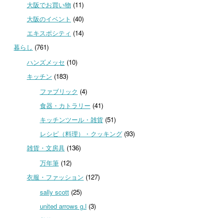
大阪でお買い物
(11)
大阪のイベント
(40)
エキスポシティ
(14)
暮らし
(761)
ハンズメッセ
(10)
キッチン
(183)
ファブリック
(4)
食器・カトラリー
(41)
キッチンツール・雑貨
(51)
レシピ（料理）・クッキング
(93)
雑貨・文房具
(136)
万年筆
(12)
衣服・ファッション
(127)
sally scott
(25)
united arrows g.l
(3)