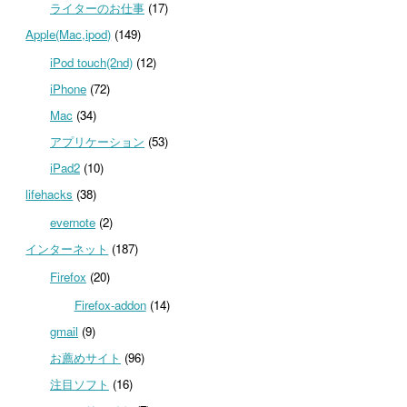
ライターのお仕事
(17)
Apple(Mac,ipod)
(149)
iPod touch(2nd)
(12)
iPhone
(72)
Mac
(34)
アプリケーション
(53)
iPad2
(10)
lifehacks
(38)
evernote
(2)
インターネット
(187)
Firefox
(20)
Firefox-addon
(14)
gmail
(9)
お薦めサイト
(96)
注目ソフト
(16)