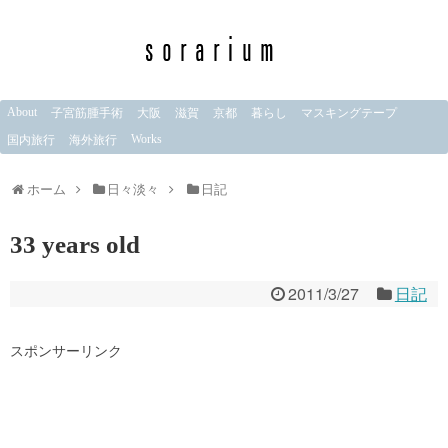
About
子宮筋腫手術
大阪
滋賀
京都
暮らし
マスキングテープ
Works
国内旅行
海外旅行
ホーム
日々淡々
日記
33 years old
2011/3/27
日記
スポンサーリンク