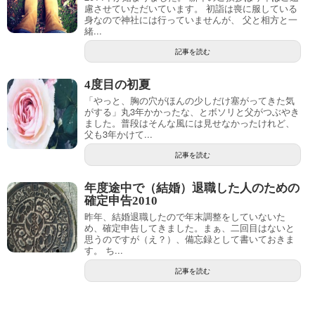
慮させていただいています。 初詣は喪に服している
身なので神社には行っていませんが、 父と相方と一
緒...
記事を読む
4度目の初夏
「やっと、胸の穴がほんの少しだけ塞がってきた気
がする」丸3年かかったな、とボソリと父がつぶやき
ました。普段はそんな風には見せなかったけれど、
父も3年かけて...
記事を読む
年度途中で（結婚）退職した人のための
確定申告2010
昨年、結婚退職したので年末調整をしていないた
め、確定申告してきました。まぁ、二回目はないと
思うのですが（え？）、備忘録として書いておきま
す。 ち...
記事を読む